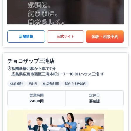
体験・相談予約
店舗情報
公式サイト
チョコザップ三滝店
祇園新橋北駅から車で7分
広島県広島市西区三滝本町2ー7ー16 DHハウス三滝 1F
体組成計
Wi-Fi
他店舗利用
駅から5分以内
営業時間
定休日
24:00間
要確認