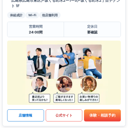
広島県広島市東区戸坂くるめ木2ー1ー5戸坂くるめ木2丁目テナン
ト 1F
体組成計
Wi-Fi
他店舗利用
営業時間
定休日
24:00間
要確認
体験・相談予約
店舗情報
公式サイト