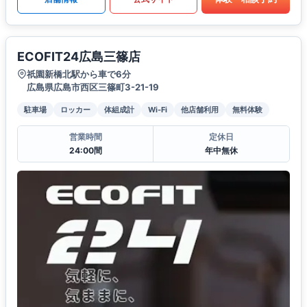
ECOFIT24広島三篠店
祇園新橋北駅から車で6分
広島県広島市西区三篠町3-21-19
駐車場
ロッカー
体組成計
Wi-Fi
他店舗利用
無料体験
営業時間
定休日
24:00間
年中無休