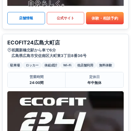
体験・相談予約
店舗情報
公式サイト
ECOFIT24広島大町店
祇園新橋北駅から車で6分
広島県広島市安佐南区大町東3丁目8番36号
駐車場
ロッカー
体組成計
Wi-Fi
他店舗利用
無料体験
営業時間
定休日
24:00間
年中無休