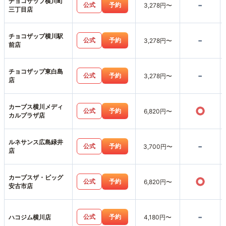
チョコザップ横川町
-
公式
予約
3,278円〜
三丁目店
チョコザップ横川駅
-
公式
予約
3,278円〜
前店
チョコザップ東白島
-
公式
予約
3,278円〜
店
カーブス横川メディ
○
公式
予約
6,820円〜
カルプラザ店
ルネサンス広島緑井
-
公式
予約
3,700円〜
店
カーブスザ・ビッグ
○
公式
予約
6,820円〜
安古市店
-
公式
予約
ハコジム横川店
4,180円〜