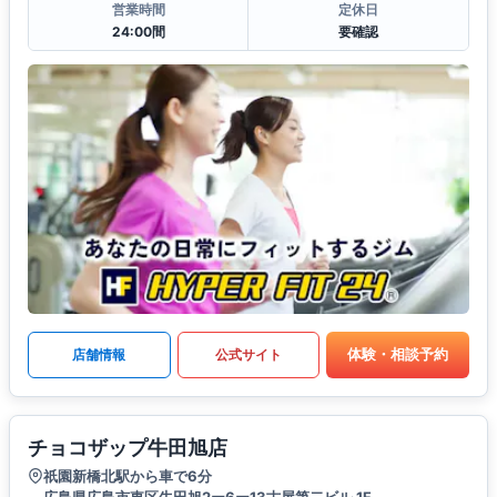
営業時間
定休日
24:00間
要確認
体験・相談予約
店舗情報
公式サイト
チョコザップ牛田旭店
祇園新橋北駅から車で6分
広島県広島市東区牛田旭2ー6ー13古屋第二ビル 1F