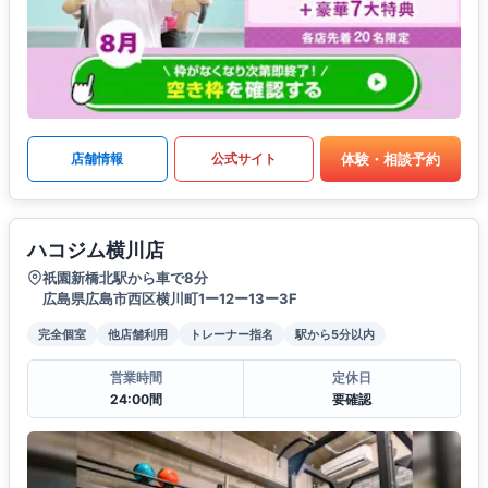
体験・相談予約
店舗情報
公式サイト
ハコジム横川店
祇園新橋北駅から車で8分
広島県広島市西区横川町1ー12ー13ー3F
完全個室
他店舗利用
トレーナー指名
駅から5分以内
営業時間
定休日
24:00間
要確認