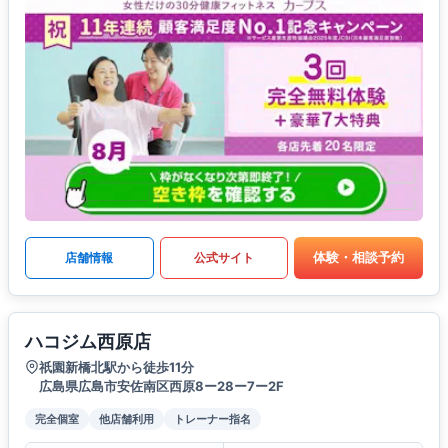
体験・相談予約
店舗情報
公式サイト
ハコジム西原店
祇園新橋北駅から徒歩11分
広島県広島市安佐南区西原8ー28ー7ー2F
完全個室
他店舗利用
トレーナー指名