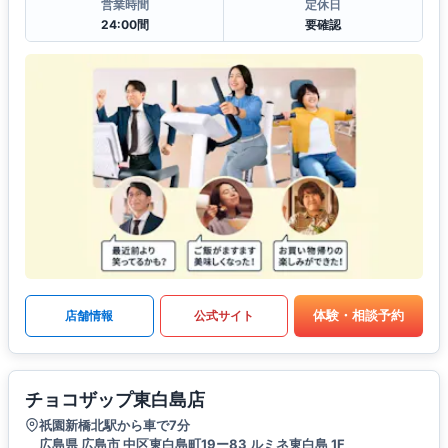
営業時間
定休日
24:00間
要確認
体験・相談予約
店舗情報
公式サイト
チョコザップ東白島店
祇園新橋北駅から車で7分
広島県 広島市 中区東白島町19ー83 ルミネ東白島 1F