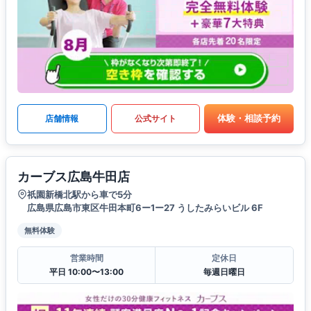
体験・相談予約
店舗情報
公式サイト
カーブス広島牛田店
祇園新橋北駅から車で5分
広島県広島市東区牛田本町6ー1ー27 うしたみらいビル 6F
無料体験
営業時間
定休日
平日 10:00〜13:00
毎週日曜日