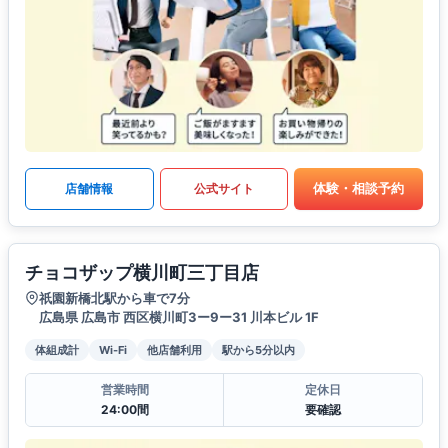
体験・相談予約
店舗情報
公式サイト
チョコザップ横川町三丁目店
祇園新橋北駅から車で7分
広島県 広島市 西区横川町3ー9ー31 川本ビル 1F
体組成計
Wi-Fi
他店舗利用
駅から5分以内
営業時間
定休日
24:00間
要確認