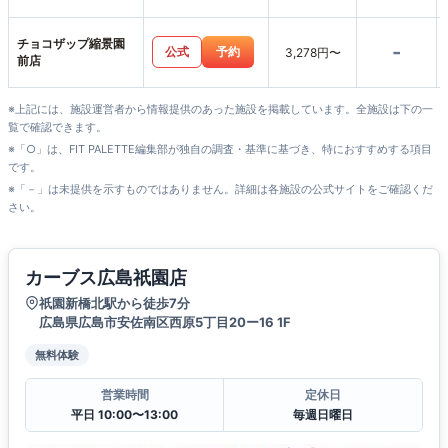
チョコザップ縮景園
-
公式
予約
3,278円〜
前店
※上記には、施設運営者から情報提供のあった施設を掲載しています。全施設は下の一
覧で確認できます。
※「○」は、FIT PALETTE編集部が独自の調査・基準に基づき、特におすすめする項目
です。
※「－」は未提供を示すものではありません。詳細は各施設の公式サイトをご確認くだ
さい。
カーブス広島祇園店
祇園新橋北駅から徒歩7分
広島県広島市安佐南区西原5丁目20ー16 1F
無料体験
営業時間
定休日
平日 10:00〜13:00
毎週日曜日