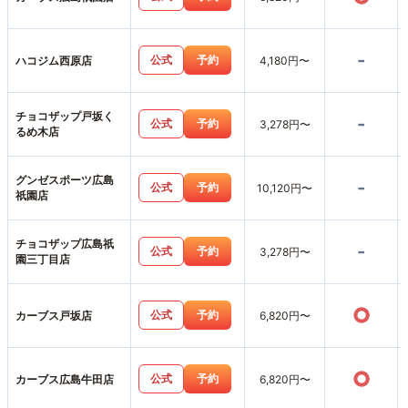
-
公式
予約
ハコジム西原店
4,180円〜
チョコザップ戸坂く
-
公式
予約
3,278円〜
るめ木店
グンゼスポーツ広島
-
公式
予約
10,120円〜
祇園店
チョコザップ広島祇
-
公式
予約
3,278円〜
園三丁目店
○
公式
予約
カーブス戸坂店
6,820円〜
○
公式
予約
カーブス広島牛田店
6,820円〜