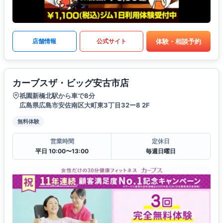
体験・相談予約
店舗情報
公式サイト
カーブスザ・ビッグ安古市店
祇園新橋北駅から車で8分
広島県広島市安佐南区大町東3丁目32ー8 2F
無料体験
営業時間
定休日
平日 10:00〜13:00
毎週日曜日