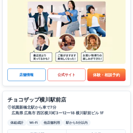
体験・相談予約
店舗情報
公式サイト
チョコザップ横川駅前店
祇園新橋北駅から車で7分
広島県 広島市 西区横川町3ー12ー18 横川駅前ビル 1F
体組成計
Wi-Fi
他店舗利用
駅から5分以内