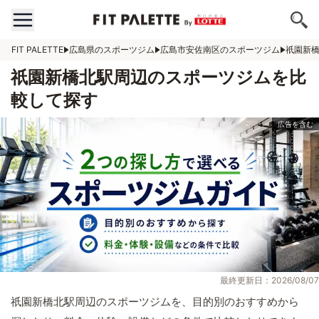
FIT PALETTE
広島県のスポーツジム
広島市安佐南区のスポーツジム
祇園新
祇園新橋北駅周辺のスポーツジムを比
較して探す
最終更新日：2026/08/07
祇園新橋北駅周辺のスポーツジムを、目的別のおすすめから