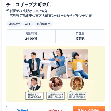
チョコザップ大町東店
祇園新橋北駅から車で6分
広島県広島市安佐南区大町東2ー14ー6カサグランデV 1F
体組成計
Wi-Fi
他店舗利用
営業時間
定休日
24:00間
要確認
体験・相談予約
店舗情報
公式サイト