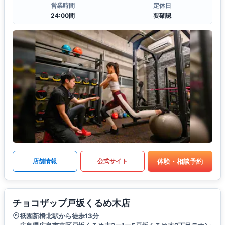
営業時間
定休日
24:00間
要確認
体験・相談予約
店舗情報
公式サイト
チョコザップ戸坂くるめ木店
祇園新橋北駅から徒歩13分