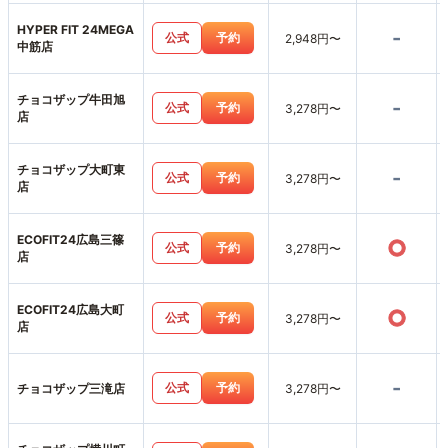
HYPER FIT 24MEGA
-
公式
予約
2,948円〜
中筋店
チョコザップ牛田旭
-
公式
予約
3,278円〜
店
チョコザップ大町東
-
公式
予約
3,278円〜
店
ECOFIT24広島三篠
○
公式
予約
3,278円〜
店
ECOFIT24広島大町
○
公式
予約
3,278円〜
店
-
公式
予約
チョコザップ三滝店
3,278円〜