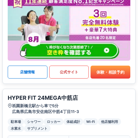
体験・相談予約
店舗情報
公式サイト
HYPER FIT 24MEGA中筋店
祇園新橋北駅から車で5分
広島県広島市安佐南区中筋4丁目11-3
駐車場
シャワー
ロッカー
体組成計
Wi-Fi
他店舗利用
水素水
サプリメント