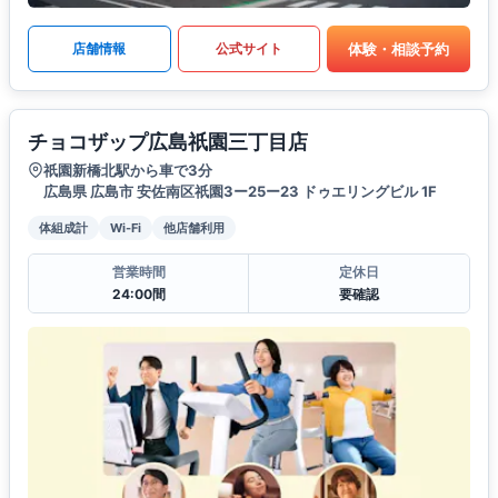
体験・相談予約
店舗情報
公式サイト
チョコザップ広島祇園三丁目店
祇園新橋北駅から車で3分
広島県 広島市 安佐南区祇園3ー25ー23 ドゥエリングビル 1F
体組成計
Wi-Fi
他店舗利用
営業時間
定休日
24:00間
要確認