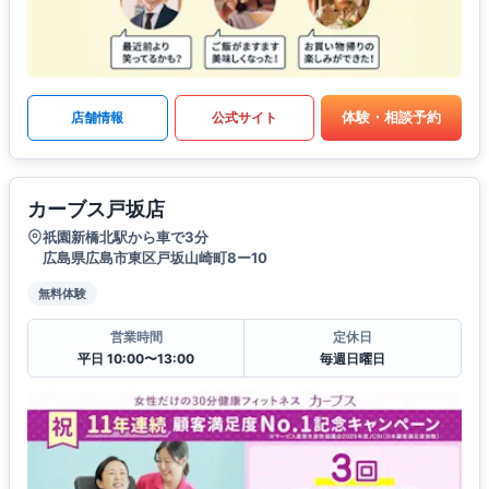
体験・相談予約
店舗情報
公式サイト
カーブス戸坂店
祇園新橋北駅から車で3分
広島県広島市東区戸坂山崎町8ー10
無料体験
営業時間
定休日
平日 10:00〜13:00
毎週日曜日