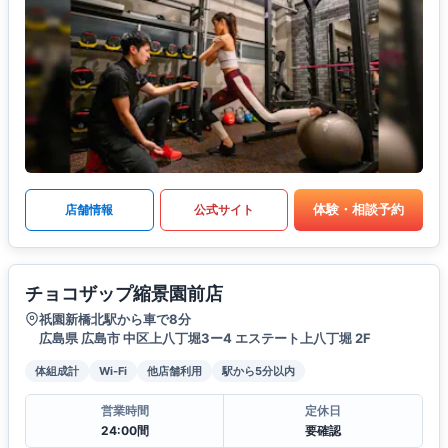
体験・相談予約
店舗情報
公式サイト
チョコザップ縮景園前店
祇園新橋北駅から車で8分
広島県 広島市 中区上八丁堀3ー4 エステート上八丁堀 2F
体組成計
Wi-Fi
他店舗利用
駅から5分以内
営業時間
定休日
24:00間
要確認