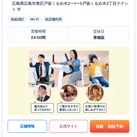
広島県広島市東区戸坂くるめ木2ー1ー5戸坂くるめ木2丁目テナン
ト 1F
体組成計
Wi-Fi
他店舗利用
営業時間
定休日
24:00間
要確認
体験・相談予約
店舗情報
公式サイト