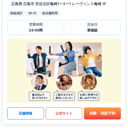
広島県 広島市 安佐北区亀崎1ー3ー1 レーヴィンス亀崎 1F
体組成計
Wi-Fi
他店舗利用
営業時間
定休日
24:00間
要確認
体験・相談予約
店舗情報
公式サイト