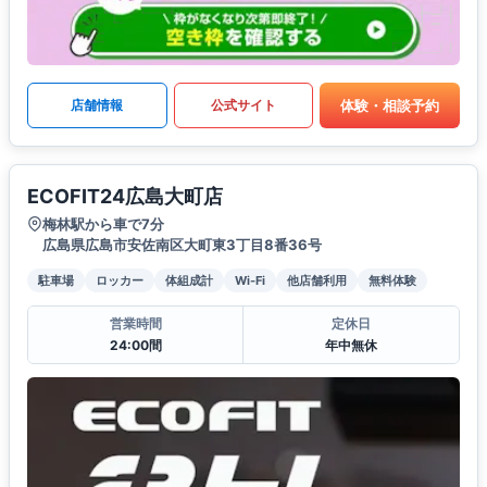
体験・相談予約
店舗情報
公式サイト
ECOFIT24広島大町店
梅林駅から車で7分
広島県広島市安佐南区大町東3丁目8番36号
駐車場
ロッカー
体組成計
Wi-Fi
他店舗利用
無料体験
営業時間
定休日
24:00間
年中無休