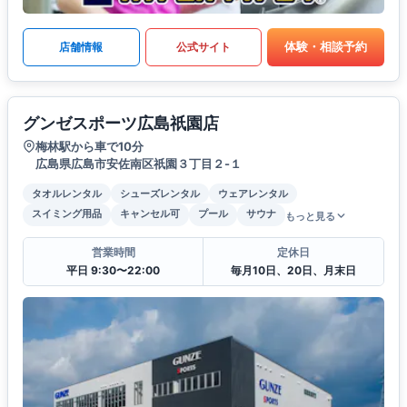
体験・相談予約
店舗情報
公式サイト
グンゼスポーツ広島祇園店
梅林駅から車で10分
広島県広島市安佐南区祇園３丁目２-１
タオルレンタル
シューズレンタル
ウェアレンタル
スイミング用品
キャンセル可
プール
サウナ
もっと見る
営業時間
定休日
平日 9:30〜22:00
毎月10日、20日、月末日