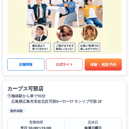
体験・相談予約
店舗情報
公式サイト
カーブス可部店
梅林駅から車で10分
広島県広島市安佐北区可部5ー11ー17 サンリブ可部 2F
無料体験
営業時間
定休日
平日 10:00〜13:00
毎週日曜日