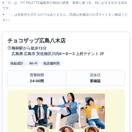
※「○」は、FIT PALETTE編集部が独自の調査・基準に基づき、特におすすめする項目
です。
※「－」は未提供を示すものではありません。詳細は各施設の公式サイトをご確認くだ
さい。
チョコザップ広島八木店
梅林駅から徒歩13分
広島県 広島市 安佐南区川内6ー8ー3 上村テナント 2F
体組成計
Wi-Fi
他店舗利用
営業時間
定休日
24:00間
要確認