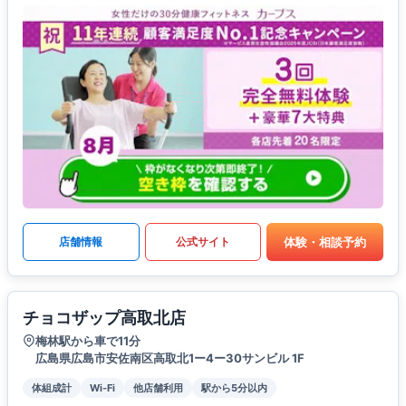
体験・相談予約
店舗情報
公式サイト
チョコザップ高取北店
梅林駅から車で11分
広島県広島市安佐南区高取北1ー4ー30サンビル 1F
体組成計
Wi-Fi
他店舗利用
駅から5分以内