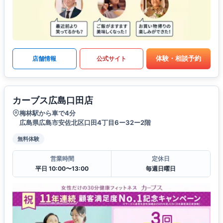
体験・相談予約
店舗情報
公式サイト
カーブス広島口田店
梅林駅から車で4分
広島県広島市安佐北区口田4丁目6ー32ー2階
無料体験
営業時間
定休日
平日 10:00〜13:00
毎週日曜日