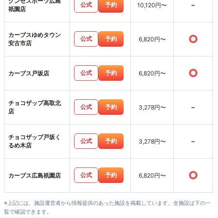
グンゼスポーツ広島
-
公式
予約
10,120円〜
祇園店
カーブスゆめタウン
○
公式
予約
6,820円〜
安古市店
○
公式
予約
カーブス戸坂店
6,820円〜
チョコザップ高取北
-
公式
予約
3,278円〜
店
チョコザップ戸坂く
-
公式
予約
3,278円〜
るめ木店
○
公式
予約
カーブス広島祇園店
6,820円〜
※上記には、施設運営者から情報提供のあった施設を掲載しています。全施設は下の一
覧で確認できます。