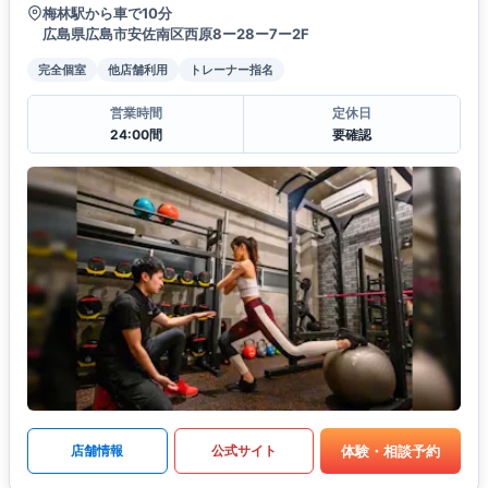
梅林駅から車で10分
広島県広島市安佐南区西原8ー28ー7ー2F
完全個室
他店舗利用
トレーナー指名
営業時間
定休日
24:00間
要確認
体験・相談予約
店舗情報
公式サイト