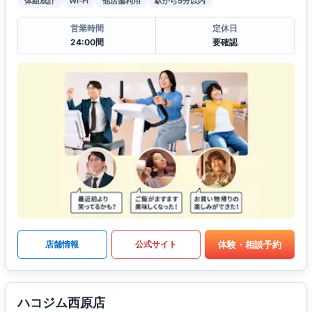
体組成計
Wi-Fi
他店舗利用
駅から5分以内
営業時間
定休日
24:00間
要確認
体験・相談予約
店舗情報
公式サイト
ハコジム西原店