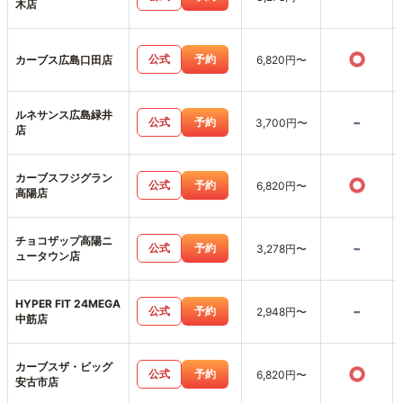
木店
○
公式
予約
カーブス広島口田店
6,820円〜
ルネサンス広島緑井
-
公式
予約
3,700円〜
店
カーブスフジグラン
○
公式
予約
6,820円〜
高陽店
チョコザップ高陽ニ
-
公式
予約
3,278円〜
ュータウン店
HYPER FIT 24MEGA
-
公式
予約
2,948円〜
中筋店
カーブスザ・ビッグ
○
公式
予約
6,820円〜
安古市店