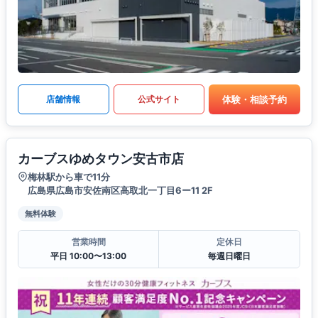
体験・相談予約
店舗情報
公式サイト
カーブスゆめタウン安古市店
梅林駅から車で11分
広島県広島市安佐南区高取北一丁目6ー11 2F
無料体験
営業時間
定休日
平日 10:00〜13:00
毎週日曜日