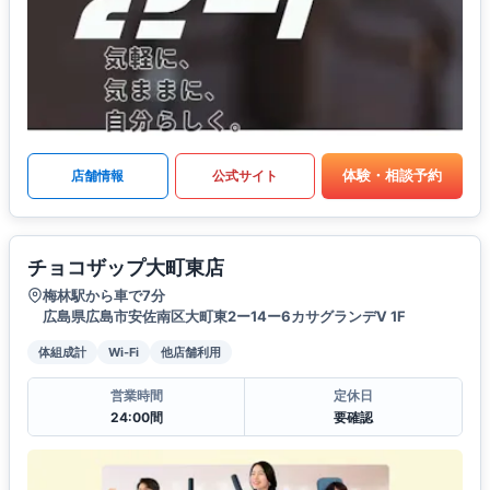
体験・相談予約
店舗情報
公式サイト
チョコザップ大町東店
梅林駅から車で7分
広島県広島市安佐南区大町東2ー14ー6カサグランデV 1F
体組成計
Wi-Fi
他店舗利用
営業時間
定休日
24:00間
要確認