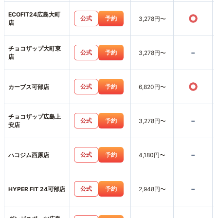
ECOFIT24広島大町
○
公式
予約
3,278円〜
店
チョコザップ大町東
-
公式
予約
3,278円〜
店
○
公式
予約
カーブス可部店
6,820円〜
チョコザップ広島上
-
公式
予約
3,278円〜
安店
-
公式
予約
ハコジム西原店
4,180円〜
-
公式
予約
HYPER FIT 24可部店
2,948円〜