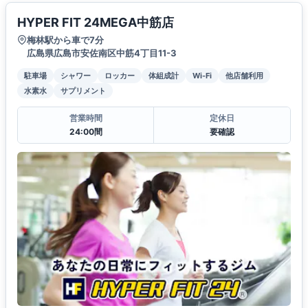
HYPER FIT 24MEGA中筋店
梅林駅から車で7分
広島県広島市安佐南区中筋4丁目11-3
駐車場
シャワー
ロッカー
体組成計
Wi-Fi
他店舗利用
水素水
サプリメント
営業時間
定休日
24:00間
要確認