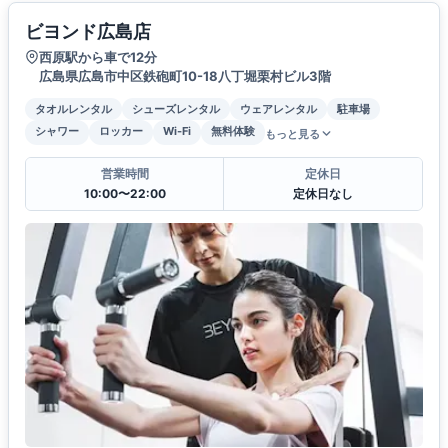
ビヨンド広島店
西原駅から車で12分
広島県広島市中区鉄砲町10-18八丁堀栗村ビル3階
タオルレンタル
シューズレンタル
ウェアレンタル
駐車場
シャワー
ロッカー
Wi-Fi
無料体験
もっと見る
営業時間
定休日
10:00〜22:00
定休日なし