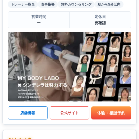
トレーナー指名
食事指導
無料カウンセリング
駅から5分以内
営業時間
定休日
ー
要確認
体験・相談予約
店舗情報
公式サイト