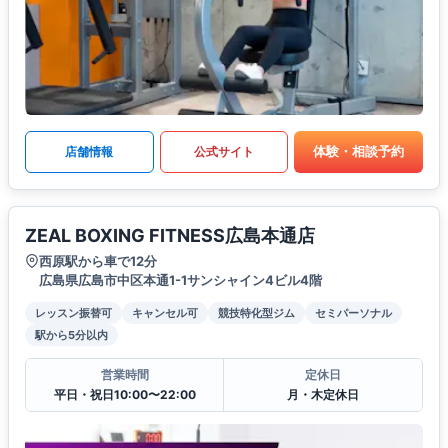
体験・相談予約
店舗情報
公式サイト
ZEAL BOXING FITNESS広島本通店
西原駅から車で12分
広島県広島市中区本通1-1サンシャイン4ビル4階
レッスン振替可
キャンセル可
競技特化型ジム
セミパーソナル
駅から5分以内
営業時間
定休日
平日・祝日10:00〜22:00
月・木定休日