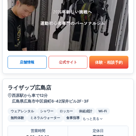
体験・相談予約
店舗情報
公式サイト
ライザップ広島店
西原駅から車で12分
広島県広島市中区袋町6-42深井ビル2F･3F
ウェアレンタル
シャワー
ロッカー
体組成計
Wi-Fi
無料体験
ミネラルウォーター
食事指導
もっと見る
営業時間
定休日