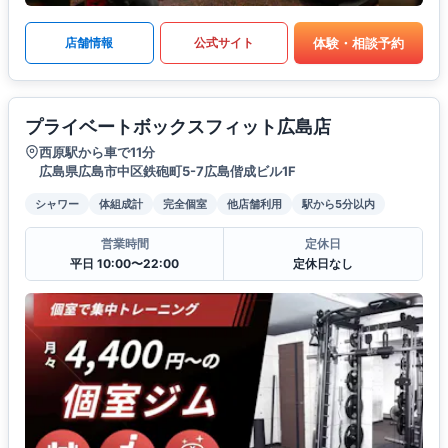
体験・相談予約
店舗情報
公式サイト
プライベートボックスフィット広島店
西原駅から車で11分
広島県広島市中区鉄砲町5-7広島偕成ビル1F
シャワー
体組成計
完全個室
他店舗利用
駅から5分以内
営業時間
定休日
平日 10:00〜22:00
定休日なし