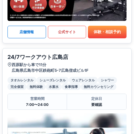
体験・相談予約
店舗情報
公式サイト
24/7ワークアウト広島店
西原駅から車で11分
広島県広島市中区鉄砲町5-7広島偕成ビル1F
タオルレンタル
シューズレンタル
ウェアレンタル
シャワー
完全個室
無料体験
水素水
食事指導
無料カウンセリング
営業時間
定休日
7:00〜24:00
要確認