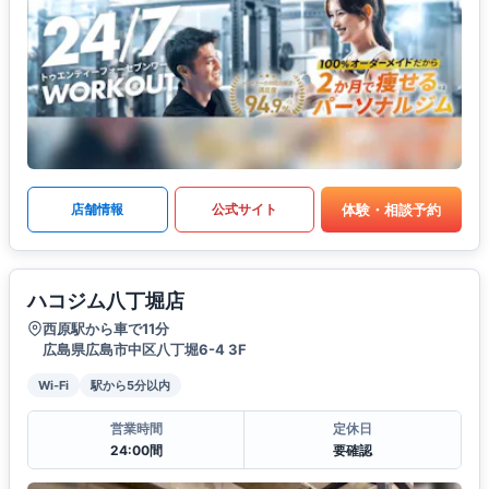
体験・相談予約
店舗情報
公式サイト
ハコジム八丁堀店
西原駅から車で11分
広島県広島市中区八丁堀6-4 3F
Wi-Fi
駅から5分以内
営業時間
定休日
24:00間
要確認