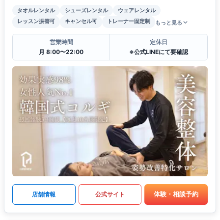
タオルレンタル
シューズレンタル
ウェアレンタル
レッスン振替可
キャンセル可
トレーナー固定制
もっと見る
営業時間
定休日
月 8:00〜22:00
※公式LINEにて要確認
体験・相談予約
店舗情報
公式サイト