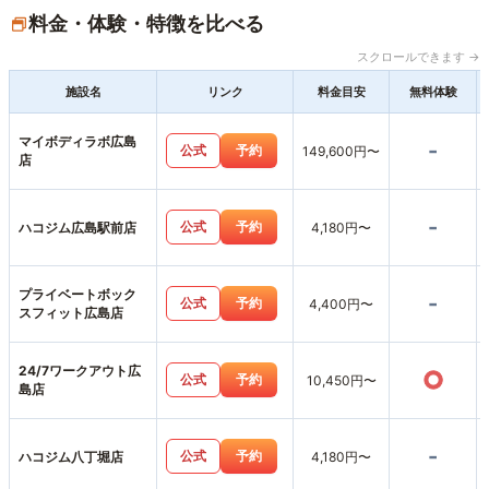
料金・体験・特徴を比べる
スクロールできます →
施設名
リンク
料金目安
無料体験
マイボディラボ広島
-
公式
予約
149,600円〜
店
-
公式
予約
ハコジム広島駅前店
4,180円〜
プライベートボック
-
公式
予約
4,400円〜
スフィット広島店
24/7ワークアウト広
○
公式
予約
10,450円〜
島店
-
公式
予約
ハコジム八丁堀店
4,180円〜