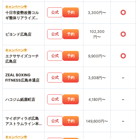
キャンペーン中
○
公式
予約
十日市姿勢改善コル
3,300円〜
ギ整体リアライズ
【パーソナルジムリ
アライズ】LIARAISE
102,300
○
公式
予約
ビヨンド広島店
円〜
キャンペーン中
○
公式
予約
エクササイズコーチ
9,900円〜
広島店
ZEAL BOXING
-
公式
予約
3,938円〜
FITNESS広島本通店
-
公式
予約
ハコジム紙屋町店
4,180円〜
マイボディラボ広島
-
公式
予約
149,600円〜
アストラムライン本
通店
キャンペーン中