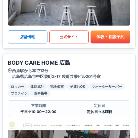
体験・相談予約
店舗情報
公式サイト
BODY CARE HOME 広島
西原駅から車で12分
広島県広島市中区袋町2-17 袋町共栄ビル201号室
ロッカー
体組成計
完全個室
子連れOK
ウォーターサーバー
プロテイン
食事指導
営業時間
定休日
平日→10:00〜22:00
定休日→木曜日