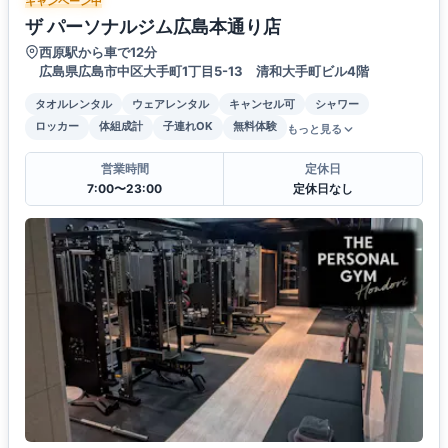
キャンペーン中
ザ パーソナルジム広島本通り店
西原駅から車で12分
広島県広島市中区大手町1丁目5-13 清和大手町ビル4階
タオルレンタル
ウェアレンタル
キャンセル可
シャワー
ロッカー
体組成計
子連れOK
無料体験
もっと見る
営業時間
定休日
7:00〜23:00
定休日なし