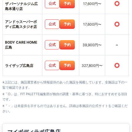
○
公式
予約
ザ パーソナルジム広
17,600円〜
島本通り店
アンドゥスーパーボ
○
公式
予約
17,600円〜
ディ広島スタジオ店
BODY CARE HOME
-
公式
予約
39,900円〜
広島
○
公式
予約
ライザップ広島店
327,800円〜
※上記には、施設運営者から情報提供のあった施設を掲載しています。全施設は下の一
覧で確認できます。
※「○」は、FIT PALETTE編集部が独自の調査・基準に基づき、特におすすめする項目
です。
※「－」は未提供を示すものではありません。詳細は各施設の公式サイトをご確認くだ
さい。
マイボディラボ広島店