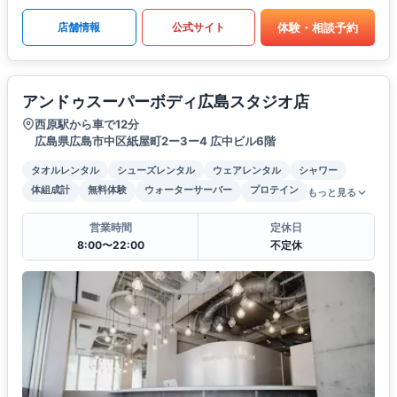
体験・相談予約
店舗情報
公式サイト
アンドゥスーパーボディ広島スタジオ店
西原駅から車で12分
広島県広島市中区紙屋町2ー3ー4 広中ビル6階
タオルレンタル
シューズレンタル
ウェアレンタル
シャワー
体組成計
無料体験
ウォーターサーバー
プロテイン
もっと見る
営業時間
定休日
8:00〜22:00
不定休