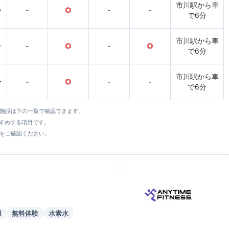
市川駅から車
〜
-
○
-
-
で6分
市川駅から車
〜
-
○
-
○
で6分
市川駅から車
〜
-
○
-
-
で6分
全施設は下の一覧で確認できます。
すすめする項目です。
をご確認ください。
用
無料体験
水素水