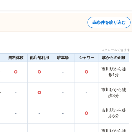
条件を絞り込む
スクロールできます 
無料体験
他店舗利用
駐車場
シャワー
駅からの距離
市川駅から徒
〜
○
○
-
○
歩1分
市川駅から徒
〜
-
○
-
-
歩3分
市川駅から徒
-
-
-
○
歩6分
市川駅から徒