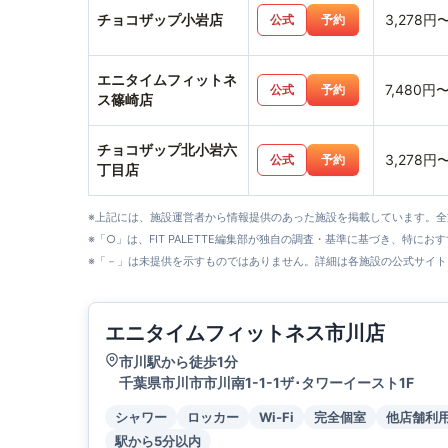
チョコザップ小岩店
3,278円
公式
予約
エニタイムフィットネ
7,480円
公式
予約
ス篠崎店
チョコザップ北小岩六
3,278円
公式
予約
丁目店
※上記には、施設運営者から情報提供のあった施設を掲載しています。
※「○」は、FIT PALETTE編集部が独自の調査・基準に基づき、特にお
※「－」は未提供を示すものではありません。詳細は各施設の公式サイト
エニタイムフィットネス市川店
市川駅から徒歩1分
千葉県市川市市川南1-1-1ザ･タワーイースト1F
シャワー
ロッカー
Wi-Fi
完全個室
他店舗利
駅から5分以内