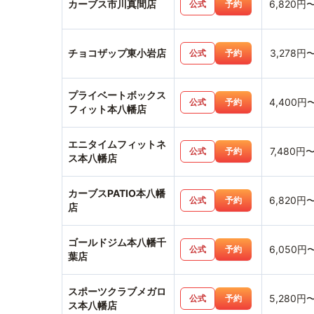
カーブス市川真間店
6,820円
公式
予約
チョコザップ東小岩店
3,278円
公式
予約
プライベートボックス
4,400円
公式
予約
フィット本八幡店
エニタイムフィットネ
7,480円
公式
予約
ス本八幡店
カーブスPATIO本八幡
6,820円
公式
予約
店
ゴールドジム本八幡千
6,050円
公式
予約
葉店
スポーツクラブメガロ
5,280円
公式
予約
ス本八幡店