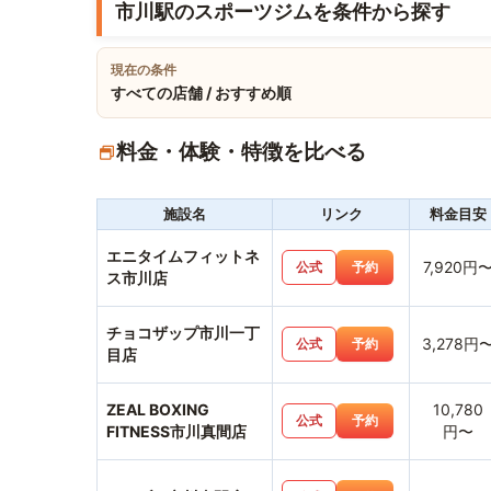
市川駅のスポーツジムを条件から探す
現在の条件
すべての店舗 / おすすめ順
料金・体験・特徴を比べる
施設名
リンク
料金目安
エニタイムフィットネ
7,920円
公式
予約
ス市川店
チョコザップ市川一丁
3,278円
公式
予約
目店
ZEAL BOXING
10,780
公式
予約
FITNESS市川真間店
円〜