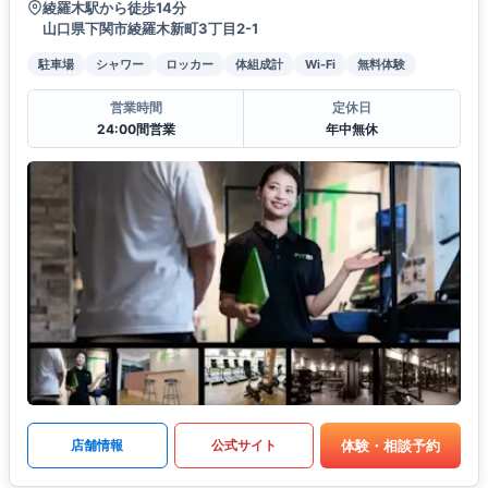
綾羅木駅から徒歩14分
山口県下関市綾羅木新町3丁目2-1
駐車場
シャワー
ロッカー
体組成計
Wi-Fi
無料体験
営業時間
定休日
24:00間営業
年中無休
体験・相談予約
店舗情報
公式サイト