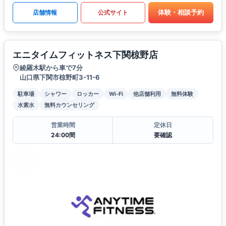
体験・相談予約
店舗情報
公式サイト
エニタイムフィットネス下関椋野店
綾羅木駅から車で7分
山口県下関市椋野町3-11-6
駐車場
シャワー
ロッカー
Wi-Fi
他店舗利用
無料体験
水素水
無料カウンセリング
営業時間
定休日
24:00間
要確認