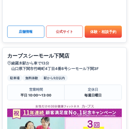
体験・相談予約
店舗情報
公式サイト
カーブスシーモール下関店
綾羅木駅から車で13分
山口県下関市竹崎町4丁目4番8号シーモール下関3F
駐車場
無料体験
駅から5分以内
営業時間
定休日
平日 10:00〜13:00
毎週日曜日