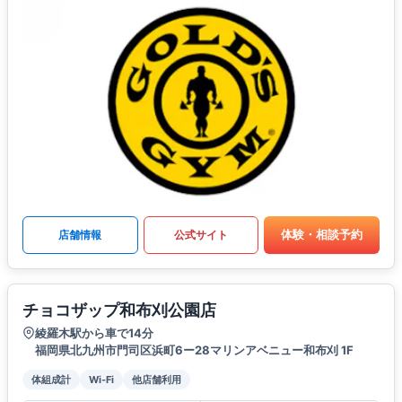
体験・相談予約
店舗情報
公式サイト
チョコザップ和布刈公園店
綾羅木駅から車で14分
福岡県北九州市門司区浜町6ー28マリンアベニュー和布刈 1F
体組成計
Wi-Fi
他店舗利用