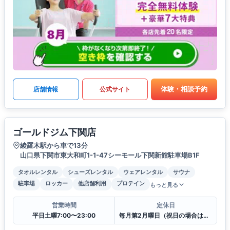
体験・相談予約
店舗情報
公式サイト
ゴールドジム下関店
綾羅木駅から車で13分
山口県下関市東大和町1-1-47シーモール下関新館駐車場B1F
タオルレンタル
シューズレンタル
ウェアレンタル
サウナ
駐車場
ロッカー
他店舗利用
プロテイン
もっと見る
営業時間
定休日
平日土曜7:00〜23:00
毎月第2月曜日（祝日の場合は翌平日）