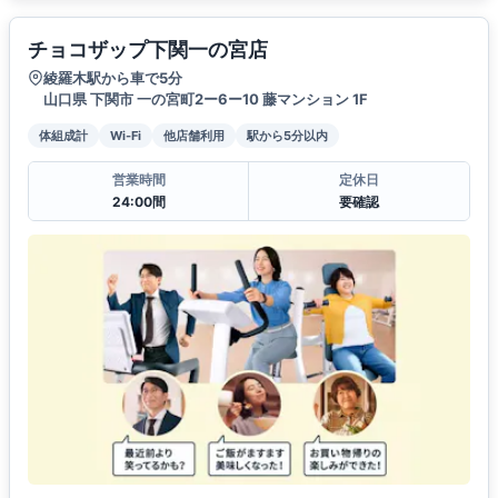
チョコザップ下関一の宮店
綾羅木駅から車で5分
山口県 下関市 一の宮町2ー6ー10 藤マンション 1F
体組成計
Wi-Fi
他店舗利用
駅から5分以内
営業時間
定休日
24:00間
要確認