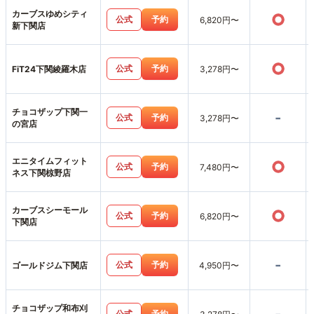
カーブスゆめシティ
○
公式
予約
6,820円〜
新下関店
○
公式
予約
FiT24下関綾羅木店
3,278円〜
チョコザップ下関一
-
公式
予約
3,278円〜
の宮店
エニタイムフィット
○
公式
予約
7,480円〜
ネス下関椋野店
カーブスシーモール
○
公式
予約
6,820円〜
下関店
-
公式
予約
ゴールドジム下関店
4,950円〜
チョコザップ和布刈
公式
予約