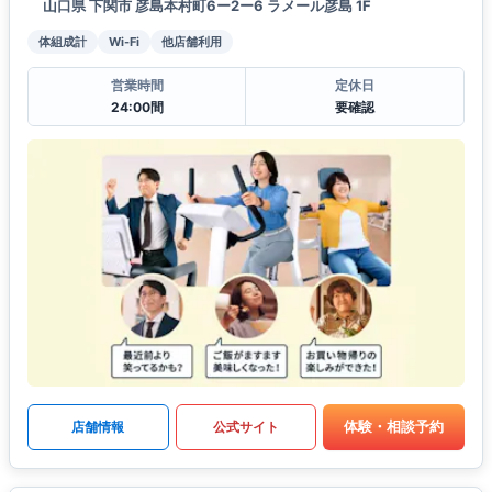
山口県 下関市 彦島本村町6ー2ー6 ラメール彦島 1F
体組成計
Wi-Fi
他店舗利用
営業時間
定休日
24:00間
要確認
体験・相談予約
店舗情報
公式サイト