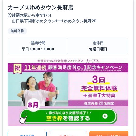
カーブスゆめタウン長府店
綾羅木駅から車で17分
山口県下関市ゆめタウン1ー1 ゆめタウン長府2F
無料体験
営業時間
定休日
平日 10:00〜13:00
毎週日曜日