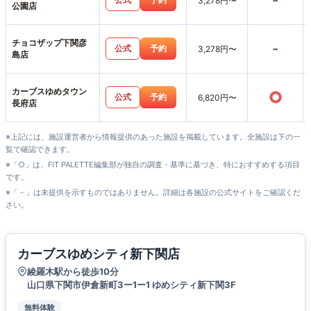
-
3,278円〜
公園店
チョコザップ下関彦
-
公式
予約
3,278円〜
島店
カーブスゆめタウン
○
公式
予約
6,820円〜
長府店
※上記には、施設運営者から情報提供のあった施設を掲載しています。全施設は下の一
覧で確認できます。
※「○」は、FIT PALETTE編集部が独自の調査・基準に基づき、特におすすめする項目
です。
※「－」は未提供を示すものではありません。詳細は各施設の公式サイトをご確認くだ
さい。
カーブスゆめシティ新下関店
綾羅木駅から徒歩10分
山口県下関市伊倉新町3ー1ー1 ゆめシティ新下関3F
無料体験