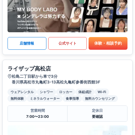
体験・相談予約
店舗情報
公式サイト
ライザップ高松店
松島二丁目駅から車で3分
香川県高松市丸亀町3-13高松丸亀町参番街西館3F
ウェアレンタル
シャワー
ロッカー
体組成計
Wi-Fi
無料体験
ミネラルウォーター
食事指導
無料カウンセリング
営業時間
定休日
7:00〜23:00
要確認