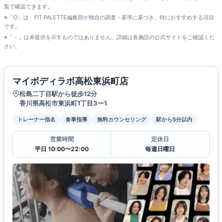
覧で確認できます。
※「○」は、FIT PALETTE編集部が独自の調査・基準に基づき、特におすすめする項目
です。
※「－」は未提供を示すものではありません。詳細は各施設の公式サイトをご確認くだ
さい。
マイボディラボ高松東浜町店
松島二丁目駅から徒歩12分
香川県高松市東浜町1丁目3ー1
トレーナー指名
食事指導
無料カウンセリング
駅から5分以内
営業時間
定休日
平日 10:00〜22:00
毎週日曜日