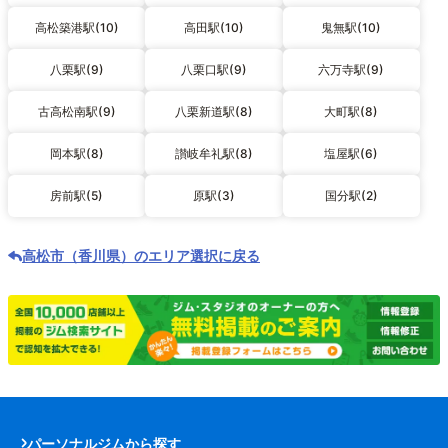
高松築港駅(10)
高田駅(10)
鬼無駅(10)
八栗駅(9)
八栗口駅(9)
六万寺駅(9)
古高松南駅(9)
八栗新道駅(8)
大町駅(8)
岡本駅(8)
讃岐牟礼駅(8)
塩屋駅(6)
房前駅(5)
原駅(3)
国分駅(2)
高松市（香川県）のエリア選択に戻る
パーソナルジムから探す