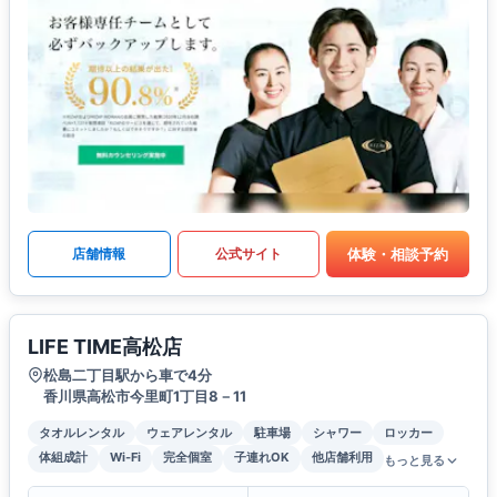
体験・相談予約
店舗情報
公式サイト
LIFE TIME高松店
松島二丁目駅から車で4分
香川県高松市今里町1丁目8－11
タオルレンタル
ウェアレンタル
駐車場
シャワー
ロッカー
体組成計
Wi-Fi
完全個室
子連れOK
他店舗利用
もっと見る