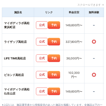
スクロールできます →
施設名
リンク
料金目安
無料体験
マイボディラボ高松
-
公式
予約
149,600円〜
東浜町店
○
公式
予約
ライザップ高松店
327,800円〜
-
公式
予約
LIFE TIME高松店
36,000円〜
102,300
○
公式
予約
ビヨンド高松店
円〜
マイボディラボ高松
-
公式
予約
149,600円〜
仏生山店
※上記には、施設運営者から情報提供のあった施設を掲載しています。全施設は下の一