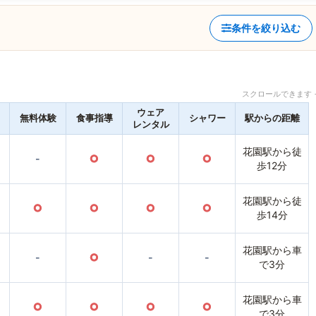
条件を絞り込む
スクロールできます 
ウェア
無料体験
食事指導
シャワー
駅からの距離
レンタル
花園駅から徒
-
○
○
○
歩12分
花園駅から徒
○
○
○
○
歩14分
花園駅から車
-
○
-
-
で3分
花園駅から車
○
○
○
○
で3分