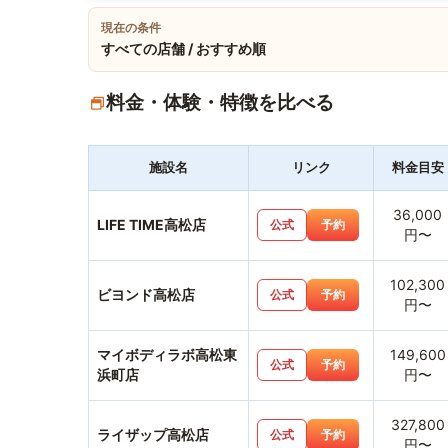
現在の条件
すべての店舗 / おすすめ順
料金・体験・特徴を比べる
施設名
リンク
料金目安
36,000
LIFE TIME高松店
公式
予約
円〜
102,300
ビヨンド高松店
公式
予約
円〜
マイボディラボ高松東
149,600
公式
予約
浜町店
円〜
327,800
ライザップ高松店
公式
予約
円〜