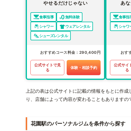
やせるだけじゃない
あな
食事指導
無料体験
食事指
シャワー
ウェアレンタル
シャワ
シューズレンタル
おすすめコース料金
290,400円
おす
公式サイトで見
公式サイ
体験・相談予約
る
る
上記の表は公式サイトに記載の情報をもとに作成
り、店舗によって内容が変わることもありますの
花園駅のパーソナルジムを条件から探す