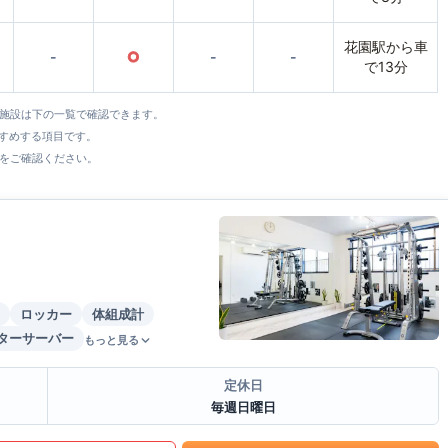
花園駅から車
-
○
-
-
で13分
全施設は下の一覧で確認できます。
すすめする項目です。
をご確認ください。
ロッカー
体組成計
ターサーバー
もっと見る
定休日
毎週日曜日