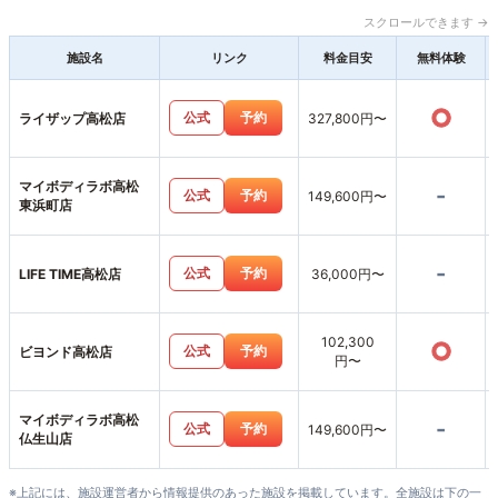
スクロールできます →
施設名
リンク
料金目安
無料体験
○
公式
予約
ライザップ高松店
327,800円〜
マイボディラボ高松
-
公式
予約
149,600円〜
東浜町店
-
公式
予約
LIFE TIME高松店
36,000円〜
102,300
○
公式
予約
ビヨンド高松店
円〜
マイボディラボ高松
-
公式
予約
149,600円〜
仏生山店
※上記には、施設運営者から情報提供のあった施設を掲載しています。全施設は下の一