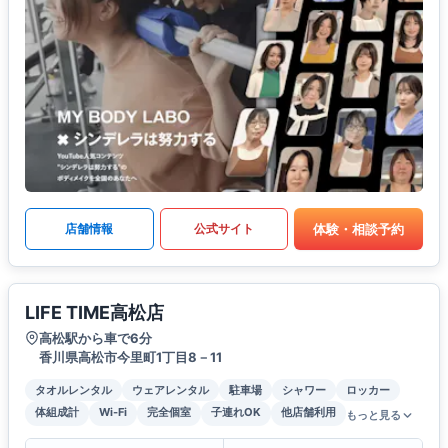
体験・相談予約
店舗情報
公式サイト
LIFE TIME高松店
高松駅から車で6分
香川県高松市今里町1丁目8－11
タオルレンタル
ウェアレンタル
駐車場
シャワー
ロッカー
体組成計
Wi-Fi
完全個室
子連れOK
他店舗利用
もっと見る