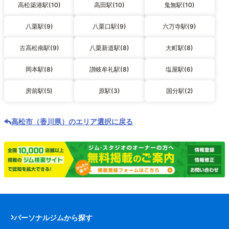
高松築港駅(10)
高田駅(10)
鬼無駅(10)
八栗駅(9)
八栗口駅(9)
六万寺駅(9)
古高松南駅(9)
八栗新道駅(8)
大町駅(8)
岡本駅(8)
讃岐牟礼駅(8)
塩屋駅(6)
房前駅(5)
原駅(3)
国分駅(2)
高松市（香川県）のエリア選択に戻る
パーソナルジムから探す