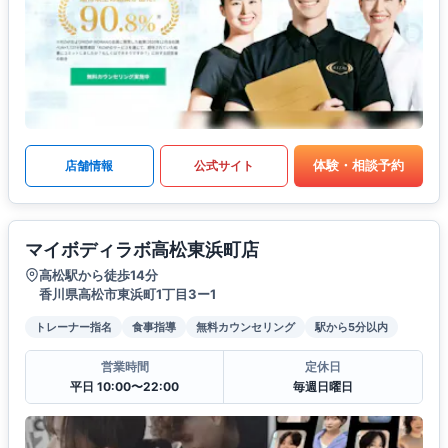
体験・相談予約
店舗情報
公式サイト
マイボディラボ高松東浜町店
高松駅から徒歩14分
香川県高松市東浜町1丁目3ー1
トレーナー指名
食事指導
無料カウンセリング
駅から5分以内
営業時間
定休日
平日 10:00〜22:00
毎週日曜日