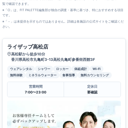
覧で確認できます。
※「○」は、FIT PALETTE編集部が独自の調査・基準に基づき、特におすすめする項目
です。
※「－」は未提供を示すものではありません。詳細は各施設の公式サイトをご確認くだ
さい。
ライザップ高松店
高松駅から徒歩10分
香川県高松市丸亀町3-13高松丸亀町参番街西館3F
ウェアレンタル
シャワー
ロッカー
体組成計
Wi-Fi
無料体験
ミネラルウォーター
食事指導
無料カウンセリング
営業時間
定休日
7:00〜23:00
要確認