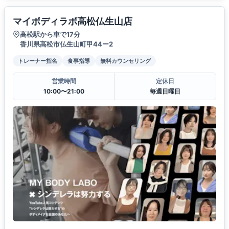
マイボディラボ高松仏生山店
高松駅から車で17分
香川県高松市仏生山町甲44ー2
トレーナー指名
食事指導
無料カウンセリング
営業時間
定休日
10:00〜21:00
毎週日曜日