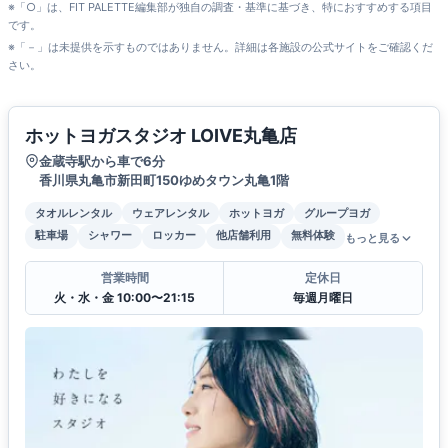
※「○」は、FIT PALETTE編集部が独自の調査・基準に基づき、特におすすめする項目
です。
※「－」は未提供を示すものではありません。詳細は各施設の公式サイトをご確認くだ
さい。
ホットヨガスタジオ LOIVE丸亀店
金蔵寺駅から車で6分
香川県丸亀市新田町150ゆめタウン丸亀1階
タオルレンタル
ウェアレンタル
ホットヨガ
グループヨガ
駐車場
シャワー
ロッカー
他店舗利用
無料体験
もっと見る
営業時間
定休日
火・水・金 10:00〜21:15
毎週月曜日