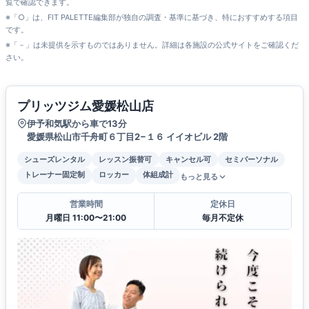
覧で確認できます。
※「○」は、FIT PALETTE編集部が独自の調査・基準に基づき、特におすすめする項目
です。
※「－」は未提供を示すものではありません。詳細は各施設の公式サイトをご確認くだ
さい。
プリッツジム愛媛松山店
伊予和気駅から車で13分
愛媛県松山市千舟町６丁目2−１６ イイオビル 2階
シューズレンタル
レッスン振替可
キャンセル可
セミパーソナル
トレーナー固定制
ロッカー
体組成計
もっと見る
営業時間
定休日
月曜日 11:00〜21:00
毎月不定休