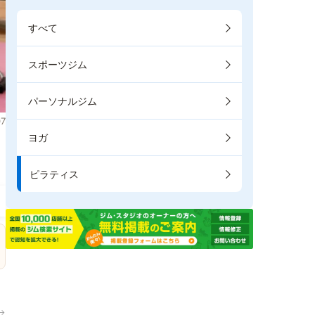
すべて
スポーツジム
パーソナルジム
7
ヨガ
ま
ピラティス
→