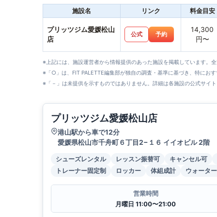
施設名
リンク
料金目安
プリッツジム愛媛松山
14,300
公式
予約
店
円〜
※上記には、施設運営者から情報提供のあった施設を掲載しています。
※「○」は、FIT PALETTE編集部が独自の調査・基準に基づき、特にお
※「－」は未提供を示すものではありません。詳細は各施設の公式サイト
プリッツジム愛媛松山店
港山駅から車で12分
愛媛県松山市千舟町６丁目2−１６ イイオビル 2階
シューズレンタル
レッスン振替可
キャンセル可
トレーナー固定制
ロッカー
体組成計
ウォーター
営業時間
月曜日 11:00〜21:00