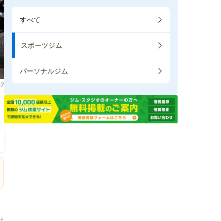
すべて
スポーツジム
パーソナルジム
7
。
→