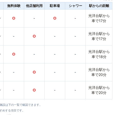
無料体験
他店舗利用
駐車場
シャワー
駅からの距離
光洋台駅から
〜
○
-
○
-
車で17分
光洋台駅から
〜
-
○
-
-
車で17分
光洋台駅から
〜
○
-
-
-
車で18分
光洋台駅から
〜
-
○
-
-
車で20分
光洋台駅から
〜
-
○
-
-
車で20分
全施設は下の一覧で確認できます。
すすめする項目です。