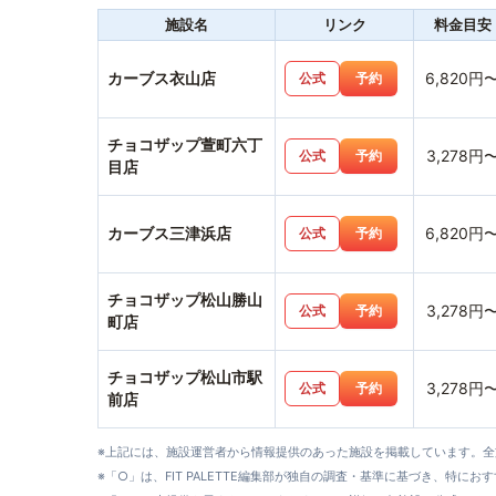
施設名
リンク
料金目安
カーブス衣山店
6,820円
公式
予約
チョコザップ萱町六丁
3,278円
公式
予約
目店
カーブス三津浜店
6,820円
公式
予約
チョコザップ松山勝山
3,278円
公式
予約
町店
チョコザップ松山市駅
3,278円
公式
予約
前店
※上記には、施設運営者から情報提供のあった施設を掲載しています。
※「○」は、FIT PALETTE編集部が独自の調査・基準に基づき、特にお