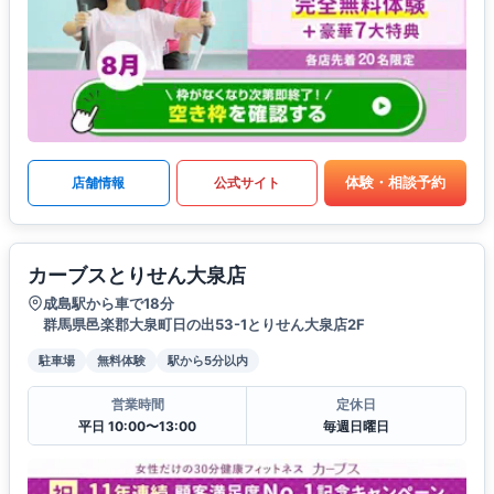
体験・相談予約
店舗情報
公式サイト
カーブスとりせん大泉店
成島駅から車で18分
群馬県邑楽郡大泉町日の出53-1とりせん大泉店2F
駐車場
無料体験
駅から5分以内
営業時間
定休日
平日 10:00〜13:00
毎週日曜日