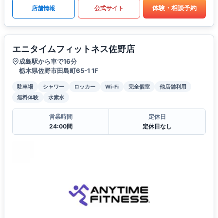
体験・相談予約
店舗情報
公式サイト
エニタイムフィットネス佐野店
成島駅から車で16分
栃木県佐野市田島町65-1 1F
駐車場
シャワー
ロッカー
Wi-Fi
完全個室
他店舗利用
無料体験
水素水
営業時間
定休日
24:00間
定休日なし