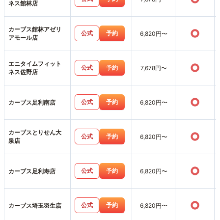
ネス館林店
カーブス館林アゼリ
○
公式
予約
6,820円〜
アモール店
エニタイムフィット
○
公式
予約
7,678円〜
ネス佐野店
○
公式
予約
カーブス足利南店
6,820円〜
カーブスとりせん大
○
公式
予約
6,820円〜
泉店
○
公式
予約
カーブス足利寿店
6,820円〜
○
公式
予約
カーブス埼玉羽生店
6,820円〜