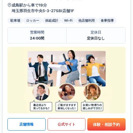
成島駅から車で19分
埼玉県羽生市中央5-3-27SBI店舗1F
駐車場
ロッカー
体組成計
Wi-Fi
他店舗利用
食事指導
営業時間
定休日
24:00間
定休日なし
体験・相談予約
店舗情報
公式サイト