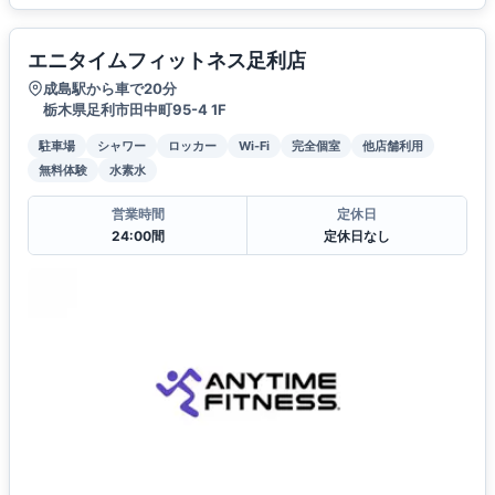
エニタイムフィットネス足利店
成島駅から車で20分
栃木県足利市田中町95-4 1F
駐車場
シャワー
ロッカー
Wi-Fi
完全個室
他店舗利用
無料体験
水素水
営業時間
定休日
24:00間
定休日なし