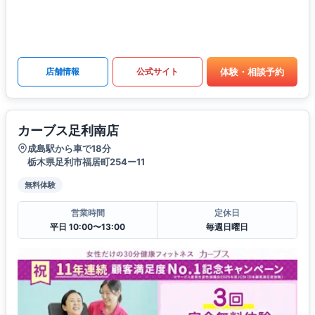
体験・相談予約
店舗情報
公式サイト
カーブス足利南店
成島駅から車で18分
栃木県足利市福居町254ー11
無料体験
営業時間
定休日
平日 10:00〜13:00
毎週日曜日