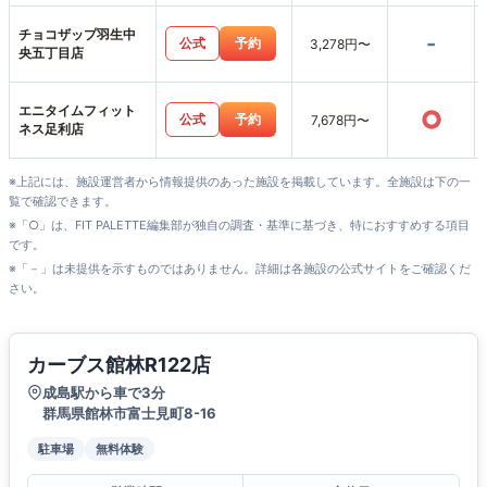
チョコザップ羽生中
-
公式
予約
3,278円〜
央五丁目店
エニタイムフィット
○
公式
予約
7,678円〜
ネス足利店
※上記には、施設運営者から情報提供のあった施設を掲載しています。全施設は下の一
覧で確認できます。
※「○」は、FIT PALETTE編集部が独自の調査・基準に基づき、特におすすめする項目
です。
※「－」は未提供を示すものではありません。詳細は各施設の公式サイトをご確認くだ
さい。
カーブス館林R122店
成島駅から車で3分
群馬県館林市富士見町8-16
駐車場
無料体験