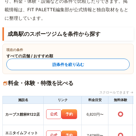
り、料金・体験・設備などの条件で比較したりできます。掲
載情報は、FIT PALETTE編集部が公式情報と独自取材をもと
に整理しています。
成島駅のスポーツジムを条件から探す
現在の条件
すべての店舗 / おすすめ順
条件を絞り込む
料金・体験・特徴を比べる
スクロールできます →
施設名
リンク
料金目安
無料体験
○
公式
予約
カーブス館林R122店
6,820円〜
エニタイムフィット
○
公式
予約
7,678円〜