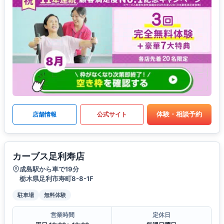
体験・相談予約
店舗情報
公式サイト
カーブス足利寿店
成島駅から車で19分
栃木県足利市寿町8-8-1F
駐車場
無料体験
営業時間
定休日