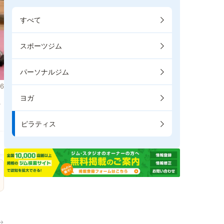
すべて
スポーツジム
パーソナルジム
6
ヨガ
た
ピラティス
→