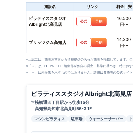
施設名
リンク
料金目安
ピラティススタジオ
16,500
公式
予約
Albright北高見店
円〜
14,300
プリッツジム高知店
公式
予約
円〜
※上記には、施設運営者から情報提供のあった施設を掲載しています。
※「○」は、FIT PALETTE編集部が独自の調査・基準に基づき、特にお
※「－」は未提供を示すものではありません。詳細は各施設の公式サイト
ピラティススタジオAlbright北高見店
桟橋通四丁目駅から徒歩15分
高知県高知市北高見町55-3 1F
マシンピラティス
駐車場
ウォーターサーバー
ト