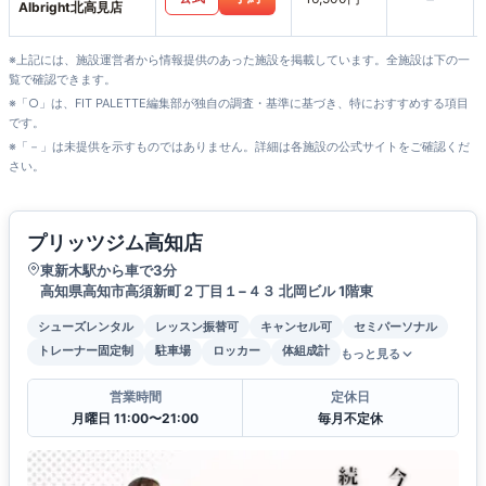
Albright北高見店
※上記には、施設運営者から情報提供のあった施設を掲載しています。全施設は下の一
覧で確認できます。
※「○」は、FIT PALETTE編集部が独自の調査・基準に基づき、特におすすめする項目
です。
※「－」は未提供を示すものではありません。詳細は各施設の公式サイトをご確認くだ
さい。
プリッツジム高知店
東新木駅から車で3分
高知県高知市高須新町２丁目１−４３ 北岡ビル 1階東
シューズレンタル
レッスン振替可
キャンセル可
セミパーソナル
トレーナー固定制
駐車場
ロッカー
体組成計
もっと見る
営業時間
定休日
月曜日 11:00〜21:00
毎月不定休