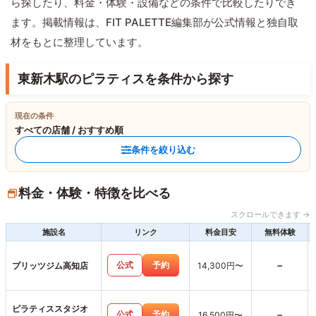
ら探したり、料金・体験・設備などの条件で比較したりでき
ます。掲載情報は、FIT PALETTE編集部が公式情報と独自取
材をもとに整理しています。
東新木駅のピラティスを条件から探す
現在の条件
すべての店舗 / おすすめ順
条件を絞り込む
料金・体験・特徴を比べる
スクロールできます →
施設名
リンク
料金目安
無料体験
-
公式
予約
プリッツジム高知店
14,300円〜
ピラティススタジオ
-
公式
予約
16,500円〜