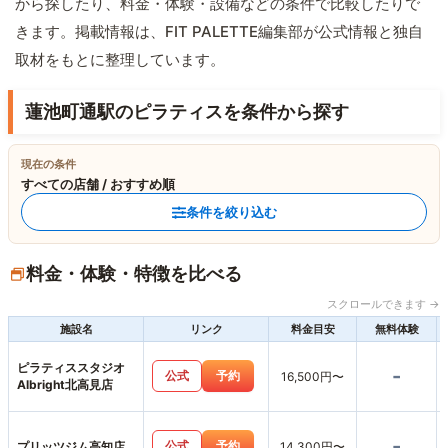
から探したり、料金・体験・設備などの条件で比較したりで
きます。掲載情報は、FIT PALETTE編集部が公式情報と独自
取材をもとに整理しています。
蓮池町通駅のピラティスを条件から探す
現在の条件
すべての店舗 / おすすめ順
条件を絞り込む
料金・体験・特徴を比べる
スクロールできます →
施設名
リンク
料金目安
無料体験
ピラティススタジオ
-
公式
予約
16,500円〜
Albright北高見店
-
公式
予約
プリッツジム高知店
14,300円〜