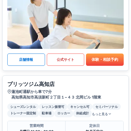
体験・相談予約
店舗情報
公式サイト
プリッツジム高知店
蓮池町通駅から車で7分
高知県高知市高須新町２丁目１−４３ 北岡ビル 1階東
シューズレンタル
レッスン振替可
キャンセル可
セミパーソナル
トレーナー固定制
駐車場
ロッカー
体組成計
もっと見る
営業時間
定休日