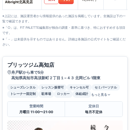
Albright北高見店
※上記には、施設運営者から情報提供のあった施設を掲載しています。全施設は下の一
覧で確認できます。
※「○」は、FIT PALETTE編集部が独自の調査・基準に基づき、特におすすめする項目
です。
※「－」は未提供を示すものではありません。詳細は各施設の公式サイトをご確認くだ
さい。
プリッツジム高知店
舟戸駅から車で5分
高知県高知市高須新町２丁目１−４３ 北岡ビル 1階東
シューズレンタル
レッスン振替可
キャンセル可
セミパーソナル
トレーナー固定制
駐車場
ロッカー
体組成計
もっと見る
営業時間
定休日
月曜日 11:00〜21:00
毎月不定休