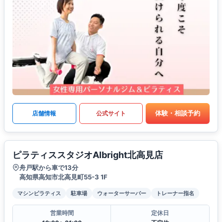
体験・相談予約
店舗情報
公式サイト
ピラティススタジオAlbright北高見店
舟戸駅から車で13分
高知県高知市北高見町55-3 1F
マシンピラティス
駐車場
ウォーターサーバー
トレーナー指名
営業時間
定休日