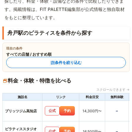
探したり、料金・体験・設備などの条件で比較したりできま
す。掲載情報は、FIT PALETTE編集部が公式情報と独自取材
をもとに整理しています。
舟戸駅のピラティスを条件から探す
現在の条件
すべての店舗 / おすすめ順
条件を絞り込む
料金・体験・特徴を比べる
スクロールできます →
施設名
リンク
料金目安
無料体験
-
公式
予約
プリッツジム高知店
14,300円〜
ピラティススタジオ
-
公式
予約
16,500円〜