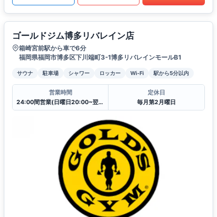
ゴールドジム博多リバレイン店
箱崎宮前駅から車で6分
福岡県福岡市博多区下川端町3-1博多リバレインモールB1
サウナ
駐車場
シャワー
ロッカー
Wi-Fi
駅から5分以内
営業時間
定休日
24:00間営業(日曜日20:00~翌日月曜日7:00はクローズ)
毎月第2月曜日