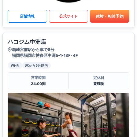
体験・相談予約
店舗情報
公式サイト
ハコジム中洲店
箱崎宮前駅から車で6分
福岡県福岡市博多区中洲5-1-13F･4F
Wi-Fi
駅から5分以内
営業時間
定休日
24:00間
要確認