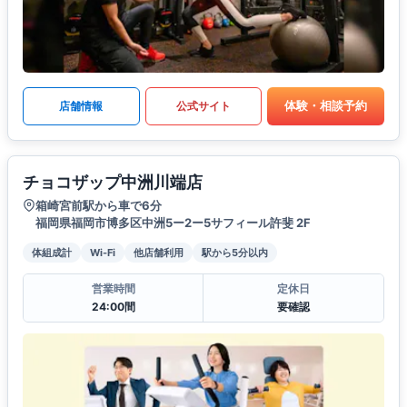
体験・相談予約
店舗情報
公式サイト
チョコザップ中洲川端店
箱崎宮前駅から車で6分
福岡県福岡市博多区中洲5ー2ー5サフィール許斐 2F
体組成計
Wi-Fi
他店舗利用
駅から5分以内
営業時間
定休日
24:00間
要確認