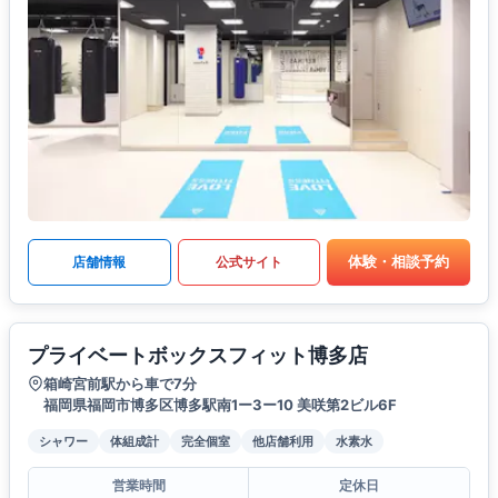
体験・相談予約
店舗情報
公式サイト
プライベートボックスフィット博多店
箱崎宮前駅から車で7分
福岡県福岡市博多区博多駅南1ー3ー10 美咲第2ビル6F
シャワー
体組成計
完全個室
他店舗利用
水素水
営業時間
定休日