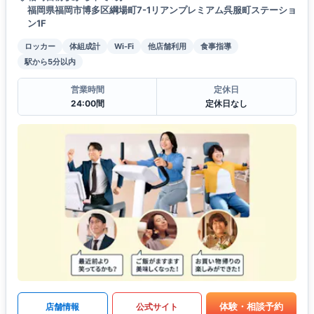
福岡県福岡市博多区綱場町7-1リアンプレミアム呉服町ステーショ
ン1F
ロッカー
体組成計
Wi-Fi
他店舗利用
食事指導
駅から5分以内
営業時間
定休日
24:00間
定休日なし
体験・相談予約
店舗情報
公式サイト