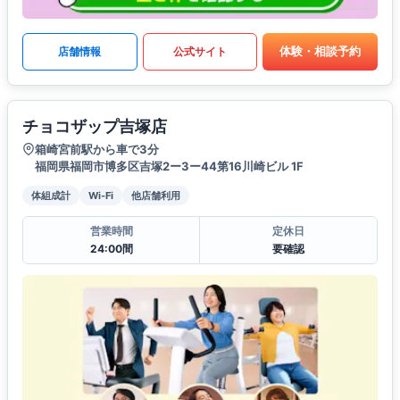
体験・相談予約
店舗情報
公式サイト
チョコザップ吉塚店
箱崎宮前駅から車で3分
福岡県福岡市博多区吉塚2ー3ー44第16川崎ビル 1F
体組成計
Wi-Fi
他店舗利用
営業時間
定休日
24:00間
要確認