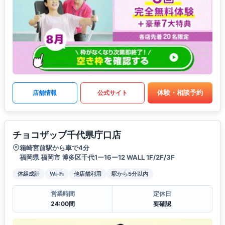
体験・相談予約
店舗情報
公式サイト
チョコザップ千代県庁口店
箱崎宮前駅から車で4分
福岡県 福岡市 博多区千代1ー16ー12 WALL 1F/2F/3F
体組成計
Wi-Fi
他店舗利用
駅から5分以内
営業時間
定休日
24:00間
要確認