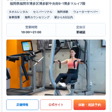
福岡県福岡市博多区博多駅中央街9-1博多マルイ7階
タオルレンタル
セミパーソナル
無料体験
ウォーターサーバー
食事指導
無料カウンセリング
駅から5分以内
営業時間
定休日
10:00〜21:00
要確認
体験・相談予約
店舗情報
公式サイト