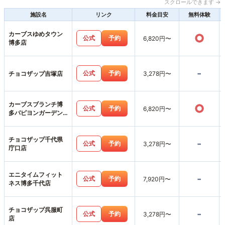
スクロールできます →
施設名
リンク
料金目安
無料体験
カーブスゆめタウン
○
公式
予約
6,820円〜
博多店
-
公式
予約
チョコザップ吉塚店
3,278円〜
カーブスブランチ博
○
公式
予約
6,820円〜
多パピヨンガーデン
店
チョコザップ千代県
-
公式
予約
3,278円〜
庁口店
エニタイムフィット
-
公式
予約
7,920円〜
ネス博多千代店
チョコザップ呉服町
-
公式
予約
3,278円〜
店