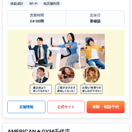
体組成計
Wi-Fi
他店舗利用
営業時間
定休日
24:00間
要確認
体験・相談予約
店舗情報
公式サイト
AMERICAN★GYM千代店