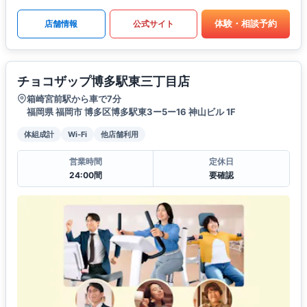
体験・相談予約
店舗情報
公式サイト
チョコザップ博多駅東三丁目店
箱崎宮前駅から車で7分
福岡県 福岡市 博多区博多駅東3ー5ー16 神山ビル 1F
体組成計
Wi-Fi
他店舗利用
営業時間
定休日
24:00間
要確認