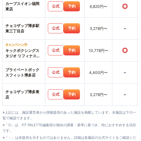
カーブスイオン福岡
○
公式
予約
6,820円〜
東店
チョコザップ博多駅
-
公式
予約
3,278円〜
東三丁目店
キャンペーン中
○
公式
予約
キックボクシングス
10,778円〜
タジオ リフィナス福
岡天神店
プライベートボック
-
公式
予約
4,400円〜
スフィット博多店
チョコザップ博多東
-
公式
予約
3,278円〜
店
※上記には、施設運営者から情報提供のあった施設を掲載しています。全施設は下の一
覧で確認できます。
※「○」は、FIT PALETTE編集部が独自の調査・基準に基づき、特におすすめする項目
です。
※「－」は未提供を示すものではありません。詳細は各施設の公式サイトをご確認くだ