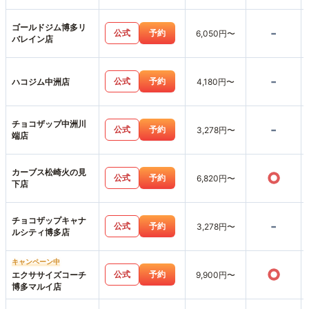
ゴールドジム博多リ
-
公式
予約
6,050円〜
バレイン店
-
公式
予約
ハコジム中洲店
4,180円〜
チョコザップ中洲川
-
公式
予約
3,278円〜
端店
カーブス松崎火の見
○
公式
予約
6,820円〜
下店
チョコザップキャナ
-
公式
予約
3,278円〜
ルシティ博多店
キャンペーン中
○
公式
予約
エクササイズコーチ
9,900円〜
博多マルイ店