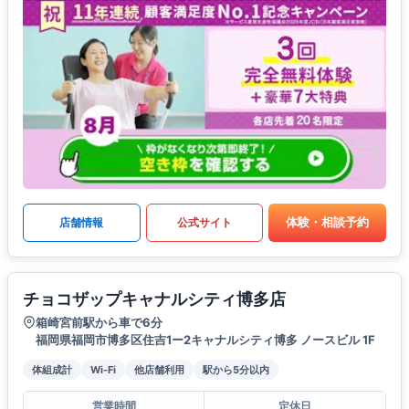
体験・相談予約
店舗情報
公式サイト
チョコザップキャナルシティ博多店
箱崎宮前駅から車で6分
福岡県福岡市博多区住吉1ー2キャナルシティ博多 ノースビル 1F
体組成計
Wi-Fi
他店舗利用
駅から5分以内
営業時間
定休日