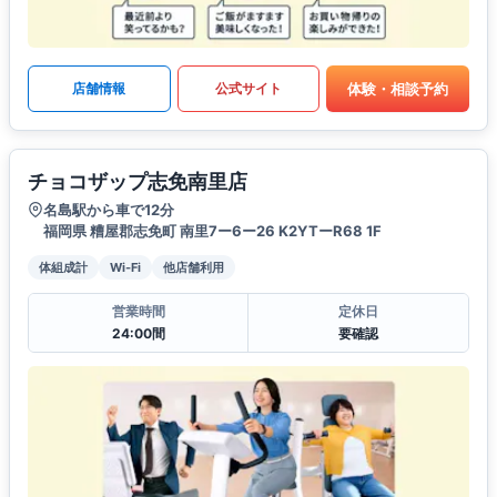
体験・相談予約
店舗情報
公式サイト
チョコザップ志免南里店
名島駅から車で12分
福岡県 糟屋郡志免町 南里7ー6ー26 K2YTーR68 1F
体組成計
Wi-Fi
他店舗利用
営業時間
定休日
24:00間
要確認