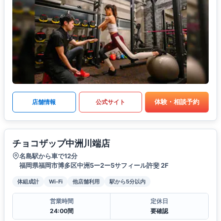
体験・相談予約
店舗情報
公式サイト
チョコザップ中洲川端店
名島駅から車で12分
福岡県福岡市博多区中洲5ー2ー5サフィール許斐 2F
体組成計
Wi-Fi
他店舗利用
駅から5分以内
営業時間
定休日
24:00間
要確認