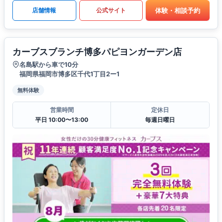
体験・相談予約
店舗情報
公式サイト
カーブスブランチ博多パピヨンガーデン店
名島駅から車で10分
福岡県福岡市博多区千代1丁目2ー1
無料体験
営業時間
定休日
平日 10:00〜13:00
毎週日曜日