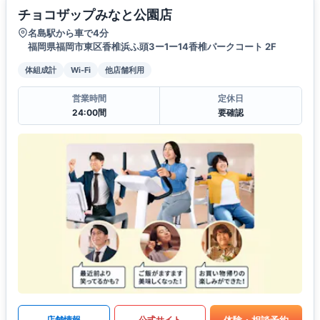
チョコザップみなと公園店
名島駅から車で4分
福岡県福岡市東区香椎浜ふ頭3ー1ー14香椎パークコート 2F
体組成計
Wi-Fi
他店舗利用
営業時間
定休日
24:00間
要確認
体験・相談予約
店舗情報
公式サイト