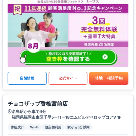
体験・相談予約
店舗情報
公式サイト
チョコザップ香椎宮前店
名島駅から車で4分
福岡県福岡市東区千早5ー11ー18エムビルデベロップコアV 1F
体組成計
Wi-Fi
他店舗利用
駅から5分以内