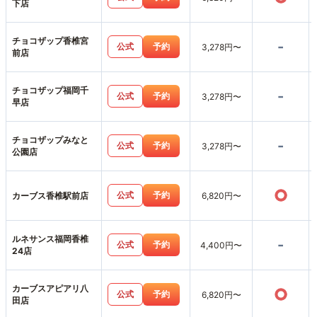
下店
チョコザップ香椎宮
-
公式
予約
3,278円〜
前店
チョコザップ福岡千
-
公式
予約
3,278円〜
早店
チョコザップみなと
-
公式
予約
3,278円〜
公園店
○
公式
予約
カーブス香椎駅前店
6,820円〜
ルネサンス福岡香椎
-
公式
予約
4,400円〜
24店
カーブスアピアリ八
○
公式
予約
6,820円〜
田店