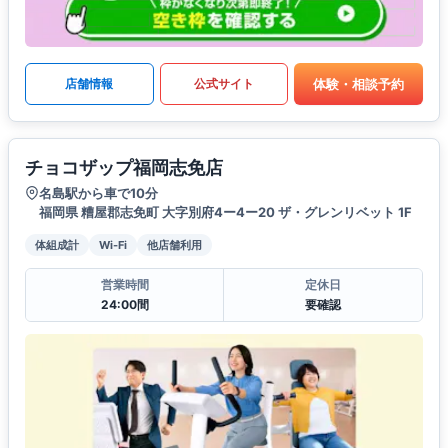
体験・相談予約
店舗情報
公式サイト
チョコザップ福岡志免店
名島駅から車で10分
福岡県 糟屋郡志免町 大字別府4ー4ー20 ザ・グレンリベット 1F
体組成計
Wi-Fi
他店舗利用
営業時間
定休日
24:00間
要確認