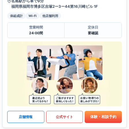
名島駅から車で9分
福岡県福岡市博多区吉塚2ー3ー44第16川崎ビル 1F
体組成計
Wi-Fi
他店舗利用
営業時間
定休日
24:00間
要確認
体験・相談予約
店舗情報
公式サイト