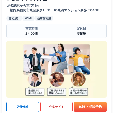
名島駅から車で11分
福岡県福岡市東区奈多1ー11ー10東海マンション奈多 T04 1F
体組成計
Wi-Fi
他店舗利用
営業時間
定休日
24:00間
要確認
体験・相談予約
店舗情報
公式サイト