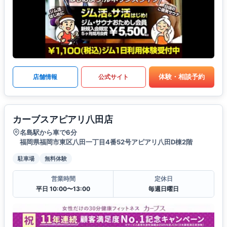
体験・相談予約
店舗情報
公式サイト
カーブスアピアリ八田店
名島駅から車で6分
福岡県福岡市東区八田一丁目4番52号アピアリ八田D棟2階
駐車場
無料体験
営業時間
定休日
平日 10:00〜13:00
毎週日曜日