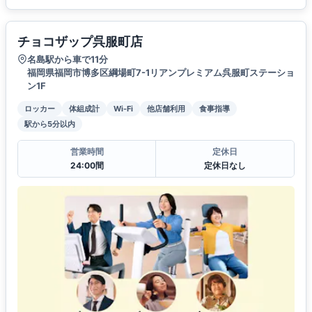
チョコザップ呉服町店
名島駅から車で11分
福岡県福岡市博多区綱場町7-1リアンプレミアム呉服町ステーショ
ン1F
ロッカー
体組成計
Wi-Fi
他店舗利用
食事指導
駅から5分以内
営業時間
定休日
24:00間
定休日なし