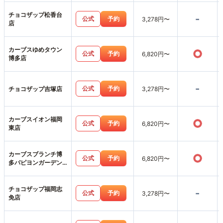
チョコザップ松香台
-
公式
予約
3,278円〜
店
カーブスゆめタウン
○
公式
予約
6,820円〜
博多店
-
公式
予約
チョコザップ吉塚店
3,278円〜
カーブスイオン福岡
○
公式
予約
6,820円〜
東店
カーブスブランチ博
○
公式
予約
6,820円〜
多パピヨンガーデン
店
チョコザップ福岡志
-
公式
予約
3,278円〜
免店