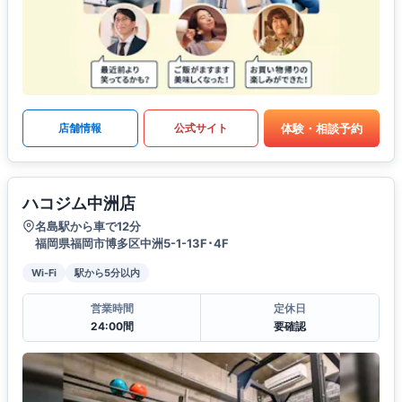
体験・相談予約
店舗情報
公式サイト
ハコジム中洲店
名島駅から車で12分
福岡県福岡市博多区中洲5-1-13F･4F
Wi-Fi
駅から5分以内
営業時間
定休日
24:00間
要確認