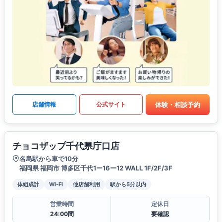
体験・相談予約
店舗情報
公式サイト
チョコザップ千代県庁口店
名島駅から車で10分
福岡県 福岡市 博多区千代1ー16ー12 WALL 1F/2F/3F
体組成計
Wi-Fi
他店舗利用
駅から5分以内
営業時間
定休日
24:00間
要確認