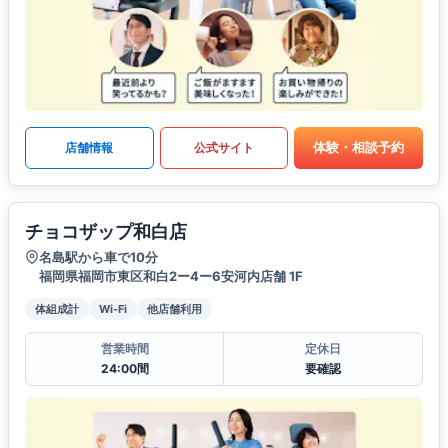
体験・相談予約
店舗情報
公式サイト
チョコザップ和白店
名島駅から車で10分
福岡県福岡市東区和白2ー4ー6安河内店舗 1F
体組成計
Wi-Fi
他店舗利用
営業時間
定休日
24:00間
要確認