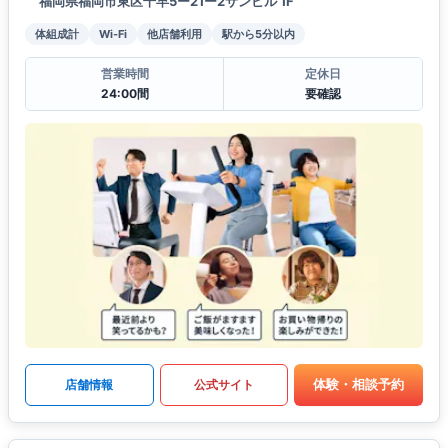
福岡県福岡市東区千早5ー21ー2サンビル 1F
体組成計
Wi-Fi
他店舗利用
駅から5分以内
営業時間
定休日
24:00間
要確認
体験・相談予約
店舗情報
公式サイト