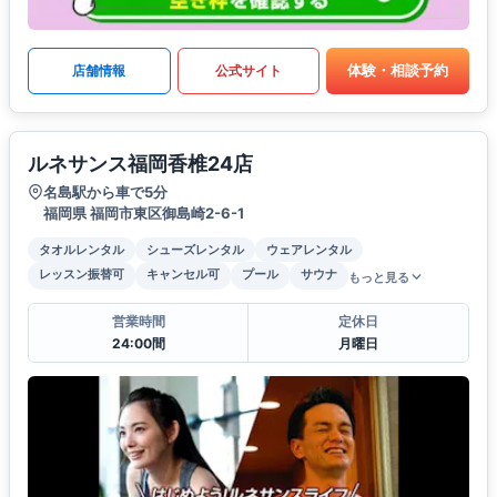
体験・相談予約
店舗情報
公式サイト
ルネサンス福岡香椎24店
名島駅から車で5分
福岡県 福岡市東区御島崎2-6-1
タオルレンタル
シューズレンタル
ウェアレンタル
レッスン振替可
キャンセル可
プール
サウナ
もっと見る
営業時間
定休日
24:00間
月曜日