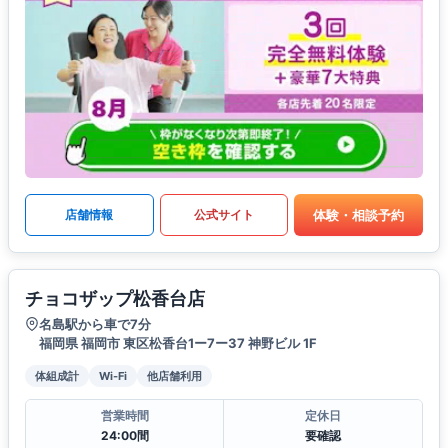
体験・相談予約
店舗情報
公式サイト
チョコザップ松香台店
名島駅から車で7分
福岡県 福岡市 東区松香台1ー7ー37 神野ビル 1F
体組成計
Wi-Fi
他店舗利用
営業時間
定休日
24:00間
要確認