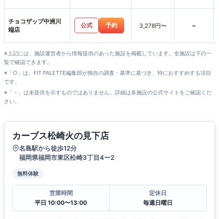
チョコザップ中洲川
-
公式
予約
3,278円〜
端店
※上記には、施設運営者から情報提供のあった施設を掲載しています。全施設は下の一
覧で確認できます。
※「○」は、FIT PALETTE編集部が独自の調査・基準に基づき、特におすすめする項目
です。
※「－」は未提供を示すものではありません。詳細は各施設の公式サイトをご確認くだ
さい。
カーブス松崎火の見下店
名島駅から徒歩12分
福岡県福岡市東区松崎3丁目4ー2
無料体験
営業時間
定休日
平日 10:00〜13:00
毎週日曜日