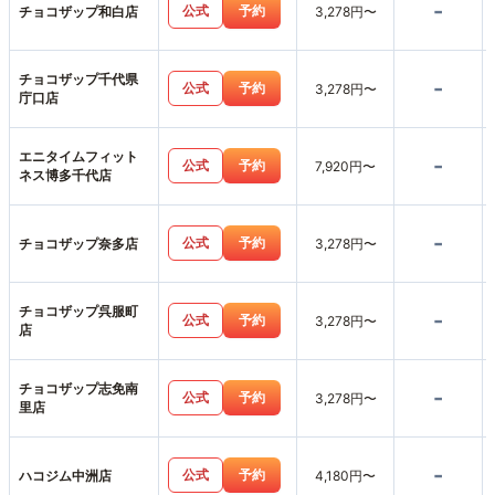
-
公式
予約
チョコザップ和白店
3,278円〜
チョコザップ千代県
-
公式
予約
3,278円〜
庁口店
エニタイムフィット
-
公式
予約
7,920円〜
ネス博多千代店
-
公式
予約
チョコザップ奈多店
3,278円〜
チョコザップ呉服町
-
公式
予約
3,278円〜
店
チョコザップ志免南
-
公式
予約
3,278円〜
里店
-
公式
予約
ハコジム中洲店
4,180円〜