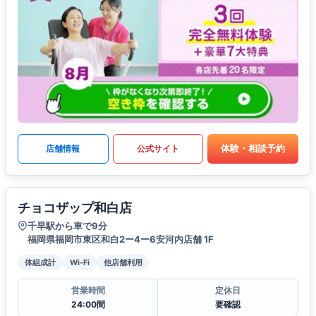
体験・相談予約
店舗情報
公式サイト
チョコザップ和白店
千早駅から車で9分
福岡県福岡市東区和白2ー4ー6安河内店舗 1F
体組成計
Wi-Fi
他店舗利用
営業時間
定休日
24:00間
要確認