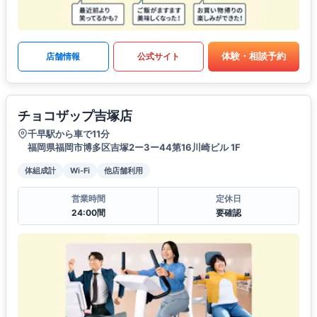
体験・相談予約
店舗情報
公式サイト
チョコザップ吉塚店
千早駅から車で11分
福岡県福岡市博多区吉塚2ー3ー44第16川崎ビル 1F
体組成計
Wi-Fi
他店舗利用
営業時間
定休日
24:00間
要確認