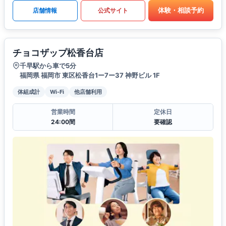
体験・相談予約
店舗情報
公式サイト
チョコザップ松香台店
千早駅から車で5分
福岡県 福岡市 東区松香台1ー7ー37 神野ビル 1F
体組成計
Wi-Fi
他店舗利用
営業時間
定休日
24:00間
要確認