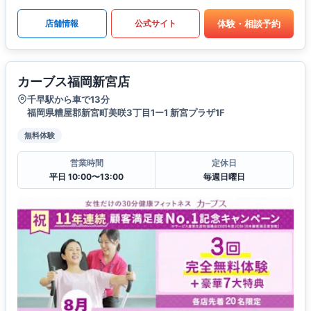
体験・相談予約
店舗情報
公式サイト
カーブス福岡新宮店
千早駅から車で13分
福岡県糟屋郡新宮町美咲3丁目1ー1 新宮プラザ1F
無料体験
営業時間
定休日
平日 10:00〜13:00
毎週日曜日