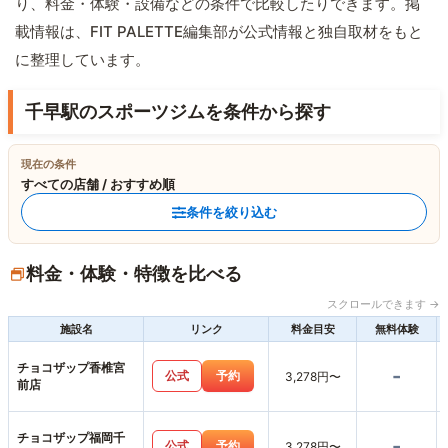
り、料金・体験・設備などの条件で比較したりできます。掲
載情報は、FIT PALETTE編集部が公式情報と独自取材をもと
に整理しています。
千早駅のスポーツジムを条件から探す
現在の条件
すべての店舗 / おすすめ順
条件を絞り込む
料金・体験・特徴を比べる
スクロールできます →
施設名
リンク
料金目安
無料体験
チョコザップ香椎宮
-
公式
予約
3,278円〜
前店
チョコザップ福岡千
-
公式
予約
3,278円〜