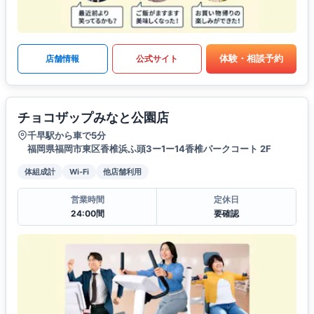
体験・相談予約
店舗情報
公式サイト
チョコザップみなと公園店
千早駅から車で5分
福岡県福岡市東区香椎浜ふ頭3ー1ー14香椎パークコート 2F
体組成計
Wi-Fi
他店舗利用
営業時間
定休日
24:00間
要確認