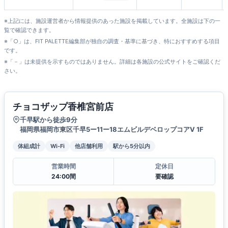
※上記には、施設運営者から情報提供のあった施設を掲載しています。全施設は下の一
覧で確認できます。
※「○」は、FIT PALETTE編集部が独自の調査・基準に基づき、特におすすめする項目
です。
※「－」は未提供を示すものではありません。詳細は各施設の公式サイトをご確認くだ
さい。
チョコザップ香椎宮前店
千早駅から徒歩9分
福岡県福岡市東区千早5ー11ー18エムビルデベロップコアV 1F
体組成計
Wi-Fi
他店舗利用
駅から5分以内
営業時間
定休日
24:00間
要確認