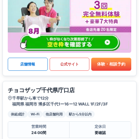
体験・相談予約
店舗情報
公式サイト
チョコザップ千代県庁口店
千早駅から車で12分
福岡県 福岡市 博多区千代1ー16ー12 WALL 1F/2F/3F
体組成計
Wi-Fi
他店舗利用
駅から5分以内
営業時間
定休日
24:00間
要確認