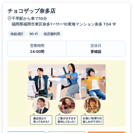
チョコザップ奈多店
千早駅から車で10分
福岡県福岡市東区奈多1ー11ー10東海マンション奈多 T04 1F
体組成計
Wi-Fi
他店舗利用
営業時間
定休日
24:00間
要確認