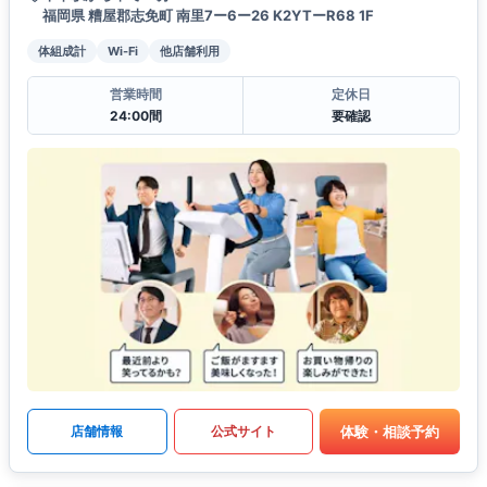
福岡県 糟屋郡志免町 南里7ー6ー26 K2YTーR68 1F
体組成計
Wi-Fi
他店舗利用
営業時間
定休日
24:00間
要確認
体験・相談予約
店舗情報
公式サイト