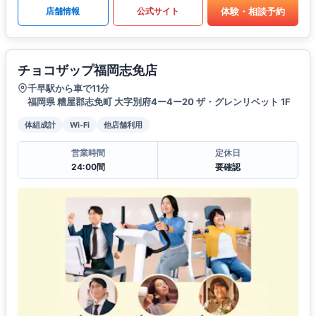
体験・相談予約
店舗情報
公式サイト
チョコザップ福岡志免店
千早駅から車で11分
福岡県 糟屋郡志免町 大字別府4ー4ー20 ザ・グレンリベット 1F
体組成計
Wi-Fi
他店舗利用
営業時間
定休日
24:00間
要確認