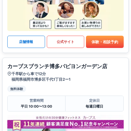
体験・相談予約
店舗情報
公式サイト
カーブスブランチ博多パピヨンガーデン店
千早駅から車で12分
福岡県福岡市博多区千代1丁目2ー1
無料体験
営業時間
定休日
平日 10:00〜13:00
毎週日曜日