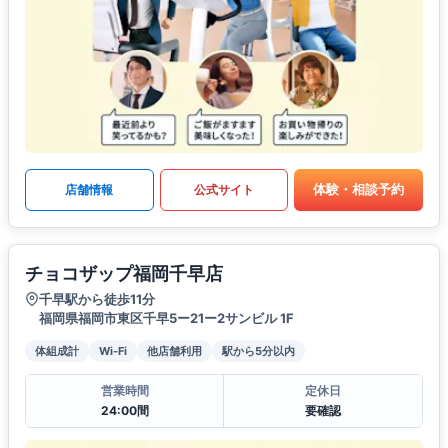
体験・相談予約
店舗情報
公式サイト
チョコザップ福岡千早店
千早駅から徒歩11分
福岡県福岡市東区千早5ー21ー2サンビル 1F
体組成計
Wi-Fi
他店舗利用
駅から5分以内
営業時間
定休日
24:00間
要確認