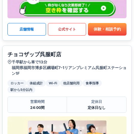
体験・相談予約
店舗情報
公式サイト
チョコザップ呉服町店
千早駅から車で13分
福岡県福岡市博多区綱場町7-1リアンプレミアム呉服町ステーショ
ン1F
ロッカー
体組成計
Wi-Fi
他店舗利用
食事指導
駅から5分以内
営業時間
定休日
24:00間
定休日なし