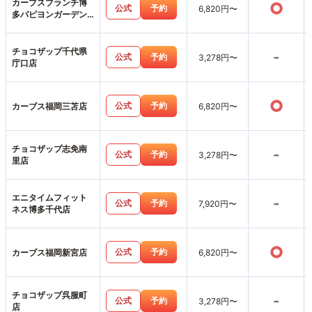
カーブスブランチ博
○
公式
予約
6,820円〜
多パピヨンガーデン
店
チョコザップ千代県
-
公式
予約
3,278円〜
庁口店
○
公式
予約
カーブス福岡三苫店
6,820円〜
チョコザップ志免南
-
公式
予約
3,278円〜
里店
エニタイムフィット
-
公式
予約
7,920円〜
ネス博多千代店
○
公式
予約
カーブス福岡新宮店
6,820円〜
チョコザップ呉服町
-
公式
予約
3,278円〜
店