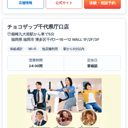
体験・相談予約
店舗情報
公式サイト
チョコザップ千代県庁口店
箱崎九大前駅から車で5分
福岡県 福岡市 博多区千代1ー16ー12 WALL 1F/2F/3F
体組成計
Wi-Fi
他店舗利用
駅から5分以内
営業時間
定休日
24:00間
要確認