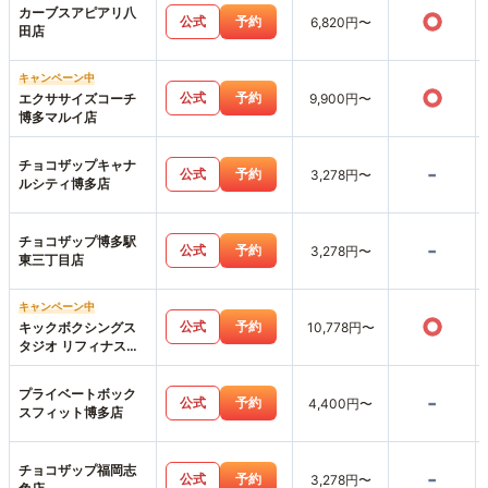
カーブスアピアリ八
○
公式
予約
6,820円〜
田店
キャンペーン中
○
公式
予約
エクササイズコーチ
9,900円〜
博多マルイ店
チョコザップキャナ
-
公式
予約
3,278円〜
ルシティ博多店
チョコザップ博多駅
-
公式
予約
3,278円〜
東三丁目店
キャンペーン中
○
公式
予約
キックボクシングス
10,778円〜
タジオ リフィナス福
岡天神店
プライベートボック
-
公式
予約
4,400円〜
スフィット博多店
チョコザップ福岡志
-
公式
予約
3,278円〜