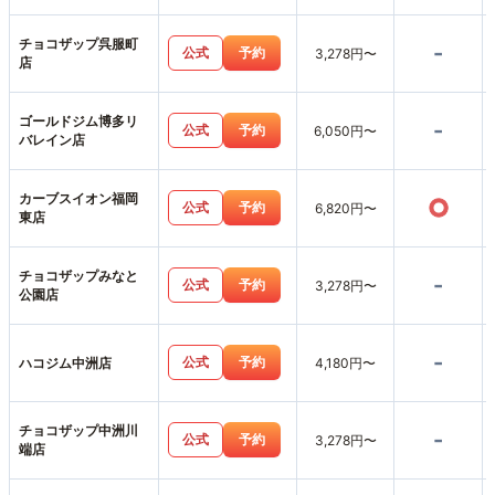
チョコザップ呉服町
-
公式
予約
3,278円〜
店
ゴールドジム博多リ
-
公式
予約
6,050円〜
バレイン店
カーブスイオン福岡
○
公式
予約
6,820円〜
東店
チョコザップみなと
-
公式
予約
3,278円〜
公園店
-
公式
予約
ハコジム中洲店
4,180円〜
チョコザップ中洲川
-
公式
予約
3,278円〜
端店