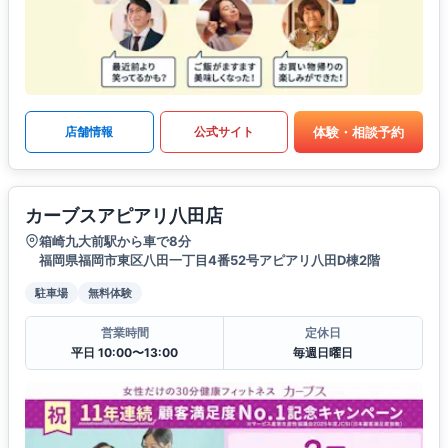
体験・相談予約
店舗情報
公式サイト
カーブスアピアリ八田店
箱崎九大前駅から車で8分
福岡県福岡市東区八田一丁目4番52号アピアリ八田D棟2階
駐車場
無料体験
営業時間
定休日
平日 10:00〜13:00
毎週日曜日