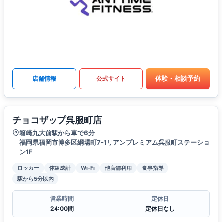
体験・相談予約
店舗情報
公式サイト
チョコザップ呉服町店
箱崎九大前駅から車で6分
福岡県福岡市博多区綱場町7-1リアンプレミアム呉服町ステーショ
ン1F
ロッカー
体組成計
Wi-Fi
他店舗利用
食事指導
駅から5分以内
営業時間
定休日
24:00間
定休日なし