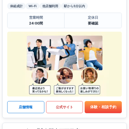
体組成計
Wi-Fi
他店舗利用
駅から5分以内
営業時間
定休日
24:00間
要確認
体験・相談予約
店舗情報
公式サイト