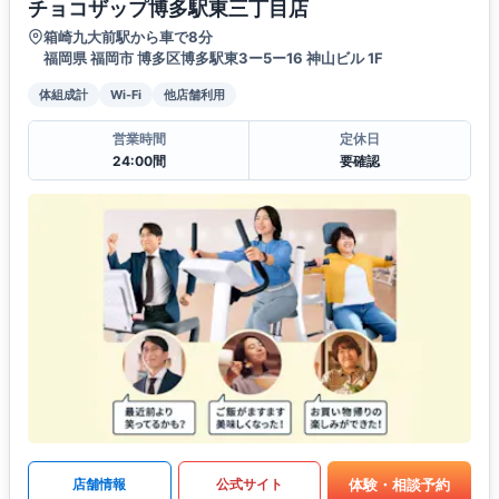
チョコザップ博多駅東三丁目店
箱崎九大前駅から車で8分
福岡県 福岡市 博多区博多駅東3ー5ー16 神山ビル 1F
体組成計
Wi-Fi
他店舗利用
営業時間
定休日
24:00間
要確認
体験・相談予約
店舗情報
公式サイト