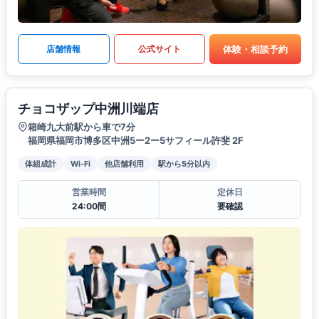
体験・相談予約
店舗情報
公式サイト
チョコザップ中洲川端店
箱崎九大前駅から車で7分
福岡県福岡市博多区中洲5ー2ー5サフィール許斐 2F
体組成計
Wi-Fi
他店舗利用
駅から5分以内
営業時間
定休日
24:00間
要確認