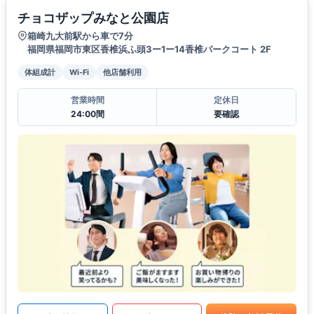
チョコザップみなと公園店
箱崎九大前駅から車で7分
福岡県福岡市東区香椎浜ふ頭3ー1ー14香椎パークコート 2F
体組成計
Wi-Fi
他店舗利用
営業時間
定休日
24:00間
要確認