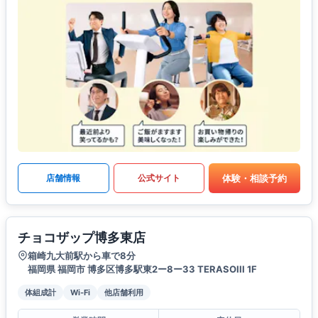
体験・相談予約
店舗情報
公式サイト
チョコザップ博多東店
箱崎九大前駅から車で8分
福岡県 福岡市 博多区博多駅東2ー8ー33 TERASOIII 1F
体組成計
Wi-Fi
他店舗利用