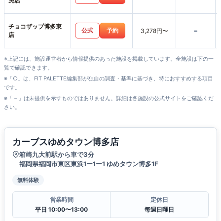
免店
チョコザップ博多東
-
公式
予約
3,278円〜
店
※上記には、施設運営者から情報提供のあった施設を掲載しています。全施設は下の一
覧で確認できます。
※「○」は、FIT PALETTE編集部が独自の調査・基準に基づき、特におすすめする項目
です。
※「－」は未提供を示すものではありません。詳細は各施設の公式サイトをご確認くだ
さい。
カーブスゆめタウン博多店
箱崎九大前駅から車で3分
福岡県福岡市東区東浜1ー1ー1 ゆめタウン博多1F
無料体験
営業時間
定休日
平日 10:00〜13:00
毎週日曜日