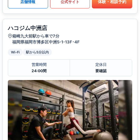
体験・相談予約
店舗情報
公式サイト
ハコジム中洲店
箱崎九大前駅から車で7分
福岡県福岡市博多区中洲5-1-13F･4F
Wi-Fi
駅から5分以内
営業時間
定休日
24:00間
要確認