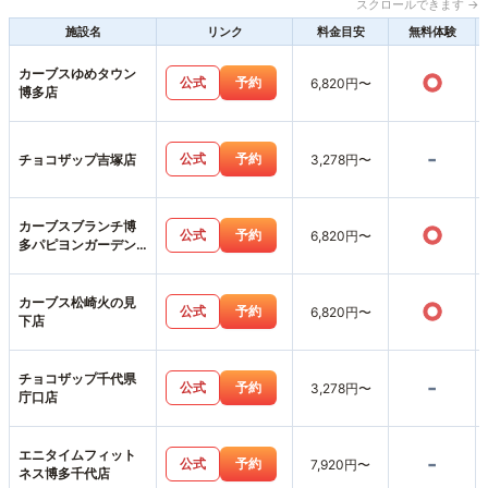
スクロールできます →
施設名
リンク
料金目安
無料体験
カーブスゆめタウン
○
公式
予約
6,820円〜
博多店
-
公式
予約
チョコザップ吉塚店
3,278円〜
カーブスブランチ博
○
公式
予約
6,820円〜
多パピヨンガーデン
店
カーブス松崎火の見
○
公式
予約
6,820円〜
下店
チョコザップ千代県
-
公式
予約
3,278円〜
庁口店
エニタイムフィット
-
公式
予約
7,920円〜
ネス博多千代店