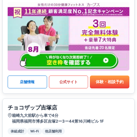
体験・相談予約
店舗情報
公式サイト
チョコザップ吉塚店
箱崎九大前駅から車で4分
福岡県福岡市博多区吉塚2ー3ー44第16川崎ビル 1F
体組成計
Wi-Fi
他店舗利用