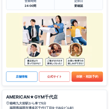
営業時間
定休日
24:00間
要確認
体験・相談予約
店舗情報
公式サイト
AMERICAN★GYM千代店
箱崎九大前駅から車で5分
福岡県福岡市博多区千代1丁目9-11AGビルB1