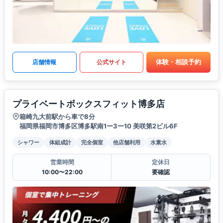
体験・相談予約
店舗情報
公式サイト
プライベートボックスフィット博多店
箱崎九大前駅から車で8分
福岡県福岡市博多区博多駅南1ー3ー10 美咲第2ビル6F
シャワー
体組成計
完全個室
他店舗利用
水素水
営業時間
定休日
10:00〜22:00
要確認