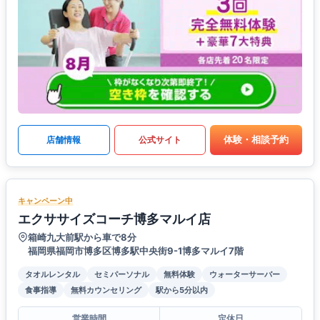
体験・相談予約
店舗情報
公式サイト
キャンペーン中
エクササイズコーチ博多マルイ店
箱崎九大前駅から車で8分
福岡県福岡市博多区博多駅中央街9-1博多マルイ7階
タオルレンタル
セミパーソナル
無料体験
ウォーターサーバー
食事指導
無料カウンセリング
駅から5分以内
営業時間
定休日