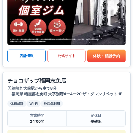
体験・相談予約
店舗情報
公式サイト
チョコザップ福岡志免店
箱崎九大前駅から車で8分
福岡県 糟屋郡志免町 大字別府4ー4ー20 ザ・グレンリベット 1F
体組成計
Wi-Fi
他店舗利用
営業時間
定休日
24:00間
要確認