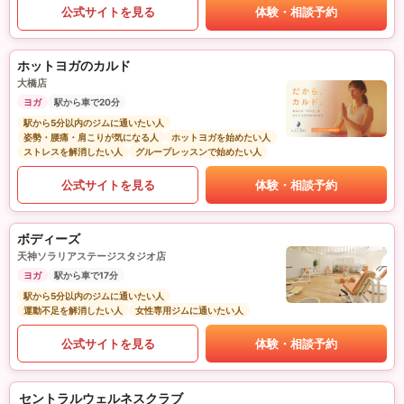
公式サイトを見る
体験・相談予約
ホットヨガのカルド
大橋店
ヨガ
駅から車で20分
駅から5分以内のジムに通いたい人
姿勢・腰痛・肩こりが気になる人
ホットヨガを始めたい人
ストレスを解消したい人
グループレッスンで始めたい人
公式サイトを見る
体験・相談予約
ボディーズ
天神ソラリアステージスタジオ店
ヨガ
駅から車で17分
駅から5分以内のジムに通いたい人
運動不足を解消したい人
女性専用ジムに通いたい人
公式サイトを見る
体験・相談予約
セントラルウェルネスクラブ