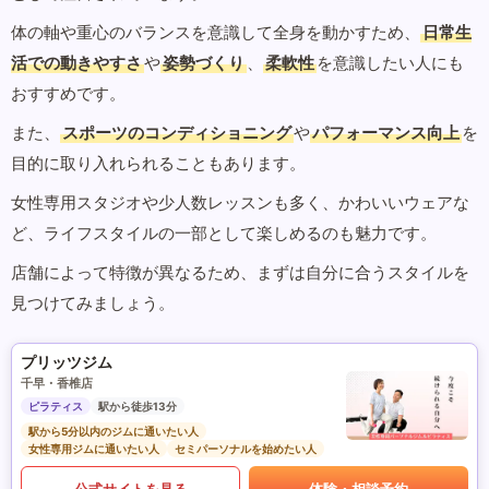
体の軸や重心のバランスを意識して全身を動かすため、
日常生
活での動きやすさ
や
姿勢づくり
、
柔軟性
を意識したい人にも
おすすめです。
また、
スポーツのコンディショニング
や
パフォーマンス向上
を
目的に取り入れられることもあります。
女性専用スタジオや少人数レッスンも多く、かわいいウェアな
ど、ライフスタイルの一部として楽しめるのも魅力です。
店舗によって特徴が異なるため、まずは自分に合うスタイルを
見つけてみましょう。
プリッツジム
千早・香椎店
ピラティス
駅から徒歩13分
駅から5分以内のジムに通いたい人
女性専用ジムに通いたい人
セミパーソナルを始めたい人
公式サイトを見る
体験・相談予約