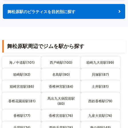
舞松原駅のピラティスを目的別に探す
舞松原駅周辺でジムを駅から探す
海ノ中道駅(101)
西戸崎駅(100)
箱崎九大前駅(99)
箱崎駅(92)
名島駅(90)
貝塚駅(87)
箱崎宮前駅(86)
香椎神宮駅(84)
土井駅(81)
馬出九大病院前駅
香椎花園前駅(81)
西鉄香椎駅(79)
(80)
香椎駅(77)
香椎宮前駅(76)
九産大前駅(74)
千早駅(74)
西鉄千早駅(74)
唐の原駅(45)