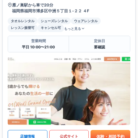
雁ノ巣駅から車で20分
福岡県福岡市博多区中洲５丁目１-２２ ４F
タオルレンタル
シューズレンタル
ウェアレンタル
レッスン振替可
キャンセル可
もっと見る
営業時間
定休日
平日 10:00〜21:00
要確認
体験・相談予約
店舗情報
公式サイト