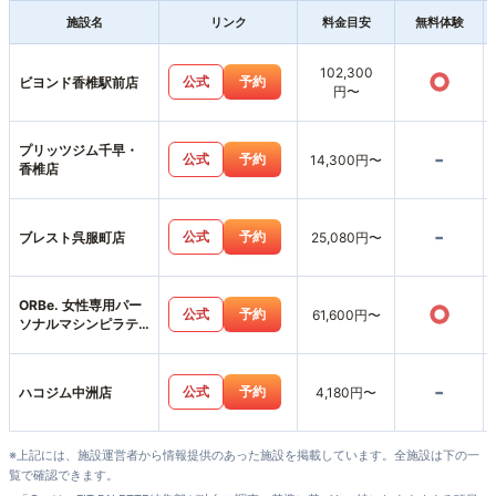
施設名
リンク
料金目安
無料体験
102,300
○
公式
予約
ビヨンド香椎駅前店
円〜
プリッツジム千早・
-
公式
予約
14,300円〜
香椎店
-
公式
予約
ブレスト呉服町店
25,080円〜
ORBe. 女性専用パー
○
公式
予約
61,600円〜
ソナルマシンピラテ
ィス＆ジム中洲天神
店
-
公式
予約
ハコジム中洲店
4,180円〜
※上記には、施設運営者から情報提供のあった施設を掲載しています。全施設は下の一
覧で確認できます。