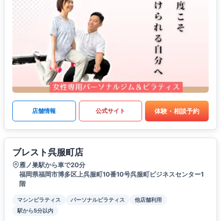
体験・相談予約
店舗情報
公式サイト
ブレスト呉服町店
雁ノ巣駅から車で20分
福岡県福岡市博多区上呉服町10番10号呉服町ビジネスセンター1
階
マシンピラティス
パーソナルピラティス
他店舗利用
駅から5分以内