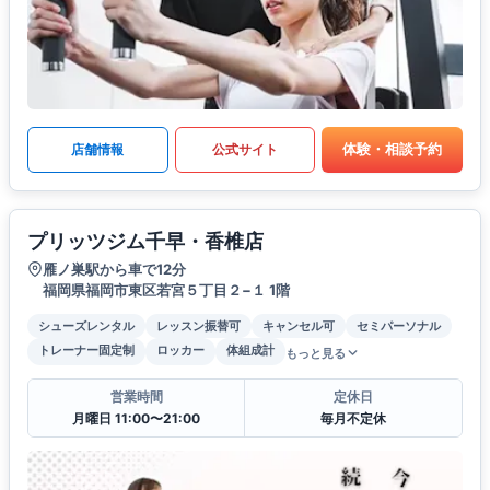
体験・相談予約
店舗情報
公式サイト
プリッツジム千早・香椎店
雁ノ巣駅から車で12分
福岡県福岡市東区若宮５丁目２−１ 1階
シューズレンタル
レッスン振替可
キャンセル可
セミパーソナル
トレーナー固定制
ロッカー
体組成計
もっと見る
営業時間
定休日
月曜日 11:00〜21:00
毎月不定休