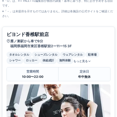
※「○」は、FIT PALETTE編集部が独自の調査・基準に基づき、特におすすめする項目
です。
※「－」は未提供を示すものではありません。詳細は各施設の公式サイトをご確認くだ
さい。
ビヨンド香椎駅前店
雁ノ巣駅から車で9分
福岡県福岡市東区香椎駅前2ー11ー15 3F
タオルレンタル
シューズレンタル
ウェアレンタル
駐車場
シャワー
ロッカー
体組成計
無料体験
もっと見る
営業時間
定休日
10:00〜22:00
年中無休