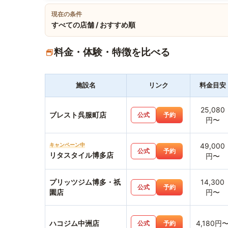
現在の条件
すべての店舗 / おすすめ順
料金・体験・特徴を比べる
施設名
リンク
料金目安
25,080
ブレスト呉服町店
公式
予約
円〜
キャンペーン中
49,000
公式
予約
リタスタイル博多店
円〜
プリッツジム博多・祇
14,300
公式
予約
園店
円〜
ハコジム中洲店
4,180円
公式
予約