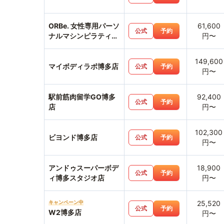
ORBe. 女性専用パーソ
61,600
公式
予約
ナルマシンピラティス
円〜
＆ジム中洲天神店
149,600
マイボディラボ博多店
公式
予約
円〜
駅前筋肉留学GO博多
92,400
公式
予約
店
円〜
102,300
ビヨンド博多店
公式
予約
円〜
アンドゥスーパーボデ
18,900
公式
予約
ィ博多スタジオ店
円〜
キャンペーン中
25,520
公式
予約
W2博多店
円〜