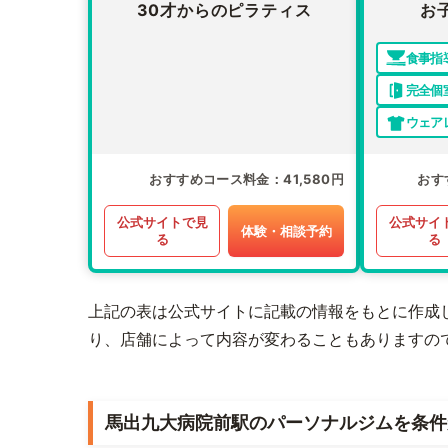
30才からのピラティス
お
食事指
完全個
ウェア
おすすめコース料金
41,580円
おす
公式サイトで見
公式サイ
体験・相談予約
る
る
上記の表は公式サイトに記載の情報をもとに作成
り、店舗によって内容が変わることもありますの
馬出九大病院前駅のパーソナルジムを条件