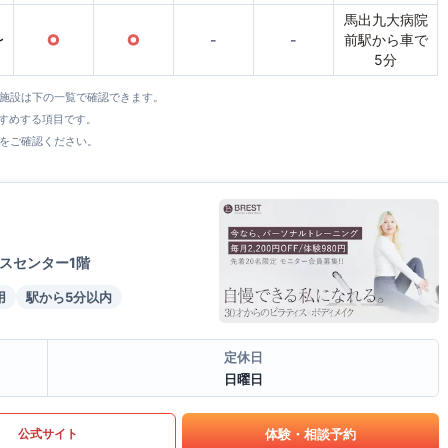
馬出九大病院
〜
○
○
-
-
前駅から車で
5分
全施設は下の一覧で確認できます。
すすめする項目です。
をご確認ください。
スセンター1階
用
駅から5分以内
定休日
日曜日
体験・相談予約
公式サイト