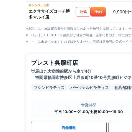
キャンペーン中
エクササイズコーチ博
9,900円
公式
予約
多マルイ店
※上記には、施設運営者から情報提供のあった施設を掲載しています。
※「○」は、FIT PALETTE編集部が独自の調査・基準に基づき、特にお
※「－」は未提供を示すものではありません。詳細は各施設の公式サイト
ブレスト呉服町店
馬出九大病院前駅から車で4分
福岡県福岡市博多区上呉服町10番10号呉服町ビジネ
マシンピラティス
パーソナルピラティス
他店舗利
営業時間
平日 10:00〜21:00/土祝10:00〜19:30
店舗情報