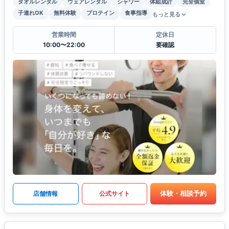
タオルレンタル
ウェアレンタル
シャワー
体組成計
完全個室
子連れOK
無料体験
プロテイン
食事指導
もっと見る
営業時間
定休日
10:00〜22:00
要確認
体験・相談予約
店舗情報
公式サイト