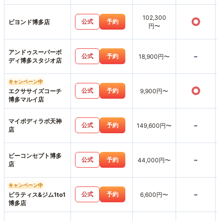
102,300
○
公式
予約
ビヨンド博多店
円〜
アンドゥスーパーボ
-
公式
予約
18,900円〜
ディ博多スタジオ店
キャンペーン中
○
公式
予約
エクササイズコーチ
9,900円〜
博多マルイ店
マイボディラボ天神
-
公式
予約
149,600円〜
店
ビーコンセプト博多
-
公式
予約
44,000円〜
店
キャンペーン中
-
公式
予約
ピラティス&ジム1to1
6,600円〜
博多店