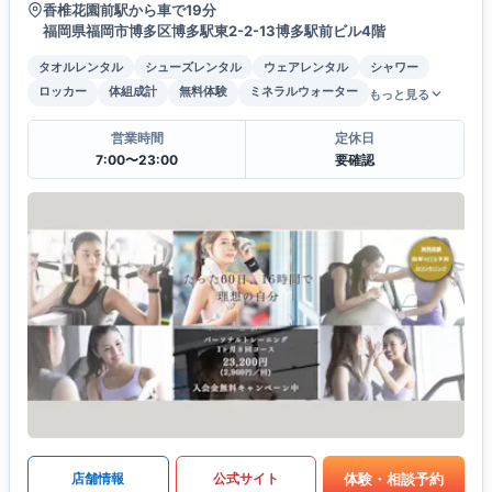
香椎花園前駅から車で19分
福岡県福岡市博多区博多駅東2-2-13博多駅前ビル4階
タオルレンタル
シューズレンタル
ウェアレンタル
シャワー
ロッカー
体組成計
無料体験
ミネラルウォーター
もっと見る
営業時間
定休日
7:00〜23:00
要確認
体験・相談予約
店舗情報
公式サイト