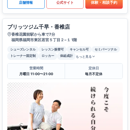
体験・相談予約
店舗情報
公式サイト
プリッツジム千早・香椎店
香椎花園前駅から車で7分
福岡県福岡市東区若宮５丁目２−１ 1階
シューズレンタル
レッスン振替可
キャンセル可
セミパーソナル
トレーナー固定制
ロッカー
体組成計
もっと見る
営業時間
定休日
月曜日 11:00〜21:00
毎月不定休