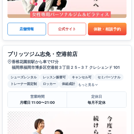
体験・相談予約
店舗情報
公式サイト
プリッツジム志免・空港前店
香椎花園前駅から車で17分
福岡県福岡市博多区空港前３丁目２５−３７ クレシェンド 101
シューズレンタル
レッスン振替可
キャンセル可
セミパーソナル
トレーナー固定制
ロッカー
体組成計
もっと見る
営業時間
定休日
月曜日 11:00〜21:00
毎月不定休