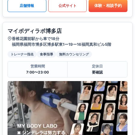
体験・相談予約
店舗情報
公式サイト
マイボディラボ博多店
香椎花園前駅から車で18分
福岡県福岡市博多区博多駅東1ー19ー16福岡真和ビル5階
トレーナー指名
食事指導
無料カウンセリング
営業時間
定休日
7:00〜23:00
要確認