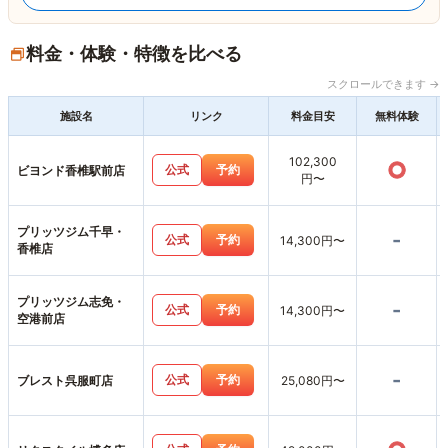
料金・体験・特徴を比べる
スクロールできます →
施設名
リンク
料金目安
無料体験
102,300
○
公式
予約
ビヨンド香椎駅前店
円〜
プリッツジム千早・
-
公式
予約
14,300円〜
香椎店
プリッツジム志免・
-
公式
予約
14,300円〜
空港前店
-
公式
予約
ブレスト呉服町店
25,080円〜