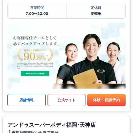
営業時間
定休日
7:00〜23:00
要確認
体験・相談予約
店舗情報
公式サイト
アンドゥスーパーボディ福岡･天神店
香椎花園前駅から車で19分