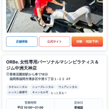
体験・相談予約
店舗情報
公式サイト
ORBe. 女性専用パーソナルマシンピラティス＆
ジム中洲天神店
香椎花園前駅から車で18分
福岡県福岡市博多区中洲５丁目１-２２ ４F
タオルレンタル
シューズレンタル
ウェアレンタル
レッスン振替可
キャンセル可
もっと見る
営業時間
定休日
平日 10:00〜21:00
要確認