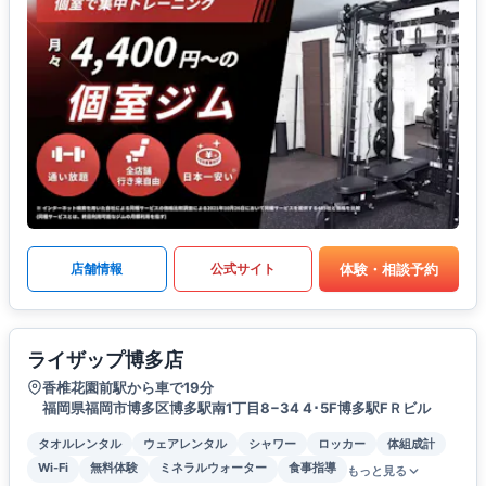
体験・相談予約
店舗情報
公式サイト
ライザップ博多店
香椎花園前駅から車で19分
福岡県福岡市博多区博多駅南1丁目8−34 4･5F博多駅FＲビル
タオルレンタル
ウェアレンタル
シャワー
ロッカー
体組成計
Wi-Fi
無料体験
ミネラルウォーター
食事指導
もっと見る