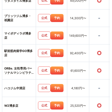
○
公式
予約
リタスタイル博多店
49,000円〜
プリッツジム博多・
-
公式
予約
14,300円〜
祇園店
マイボディラボ博多
-
公式
予約
149,600円〜
店
駅前筋肉留学GO博多
○
公式
予約
92,400円〜
店
ORBe. 女性専用パー
○
公式
予約
61,600円〜
ソナルマシンピラテ
ィス＆ジム中洲天神
店
-
公式
予約
ハコジム中洲店
4,180円〜
○
公式
予約
W2博多店
25,520円〜