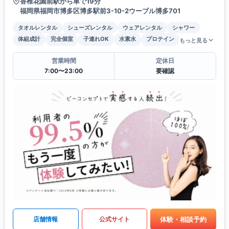
香椎花園前駅から車で19分
福岡県福岡市博多区博多駅前3-10-2ウーブル博多701
タオルレンタル
シューズレンタル
ウェアレンタル
シャワー
体組成計
完全個室
子連れOK
水素水
プロテイン
もっと見る
営業時間
定休日
7:00〜23:00
要確認
体験・相談予約
店舗情報
公式サイト