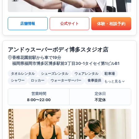
体験・相談予約
店舗情報
公式サイト
アンドゥスーパーボディ博多スタジオ店
香椎花園前駅から車で19分
福岡県福岡市博多区博多駅前3丁目30-1タイセイ第1ビルB1
タオルレンタル
シューズレンタル
ウェアレンタル
駐車場
シャワー
ロッカー
ウォーターサーバー
食事提供
もっと見る
営業時間
定休日
8:00〜22:00
不定休