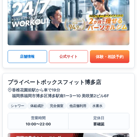
体験・相談予約
店舗情報
公式サイト
プライベートボックスフィット博多店
香椎花園前駅から車で19分
福岡県福岡市博多区博多駅南1ー3ー10 美咲第2ビル6F
シャワー
体組成計
完全個室
他店舗利用
水素水
営業時間
定休日
10:00〜22:00
要確認