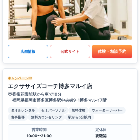
体験・相談予約
店舗情報
公式サイト
キャンペーン中
エクササイズコーチ博多マルイ店
香椎花園前駅から車で19分
福岡県福岡市博多区博多駅中央街9-1博多マルイ7階
タオルレンタル
セミパーソナル
無料体験
ウォーターサーバー
食事指導
無料カウンセリング
駅から5分以内
営業時間
定休日
10:00〜21:00
要確認