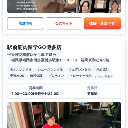
体験・相談予約
店舗情報
公式サイト
駅前筋肉留学GO博多店
香椎花園前駅から車で18分
福岡県福岡市博多区博多駅東1ー19ー16 福岡真和ビル5階
タオルレンタル
シューズレンタル
ウェアレンタル
体組成計
子連れOK
無料体験
プロテイン
トレーナー指名
もっと見る
営業時間
定休日
7:00〜23:00(最終受付22:00)
要確認