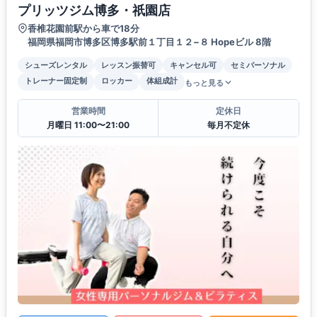
プリッツジム博多・祇園店
香椎花園前駅から車で18分
福岡県福岡市博多区博多駅前１丁目１２−８ Hopeビル 8階
シューズレンタル
レッスン振替可
キャンセル可
セミパーソナル
トレーナー固定制
ロッカー
体組成計
もっと見る
営業時間
定休日
月曜日 11:00〜21:00
毎月不定休