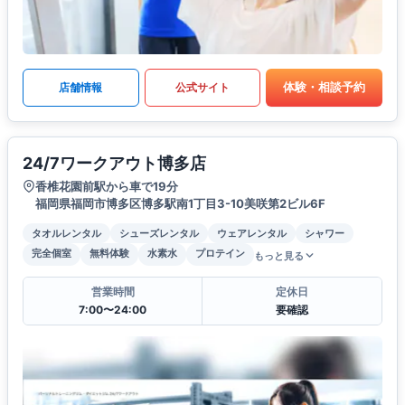
体験・相談予約
店舗情報
公式サイト
24/7ワークアウト博多店
香椎花園前駅から車で19分
福岡県福岡市博多区博多駅南1丁目3-10美咲第2ビル6F
タオルレンタル
シューズレンタル
ウェアレンタル
シャワー
完全個室
無料体験
水素水
プロテイン
もっと見る
営業時間
定休日
7:00〜24:00
要確認