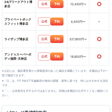
24/7ワークアウト博
○
公式
予約
10,450円〜
多店
プライベートボック
-
公式
予約
4,400円〜
スフィット博多店
○
公式
予約
ライザップ博多店
327,800円〜
アンドゥスーパーボ
○
公式
予約
18,900円〜
ディ福岡･天神店
※上記には、施設運営者から情報提供のあった施設を掲載しています。全施設は下の一
覧で確認できます。
※「○」は、FIT PALETTE編集部が独自の調査・基準に基づき、特におすすめする項目
です。
※「－」は未提供を示すものではありません。詳細は各施設の公式サイトをご確認くだ
さい。