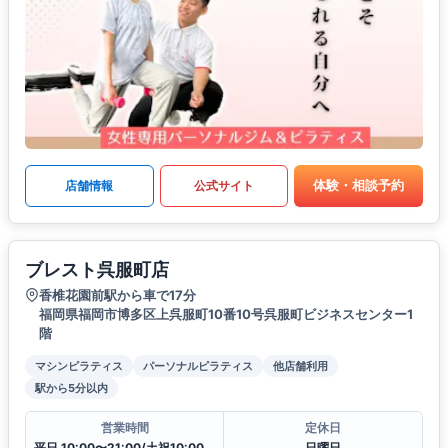
体験・相談予約
店舗情報
公式サイト
ブレスト呉服町店
香椎花園前駅から車で17分
福岡県福岡市博多区上呉服町10番10号呉服町ビジネスセンター1
階
マシンピラティス
パーソナルピラティス
他店舗利用
駅から5分以内
営業時間
定休日
平日 10:00〜21:00/土祝10:00〜19:30
日曜日