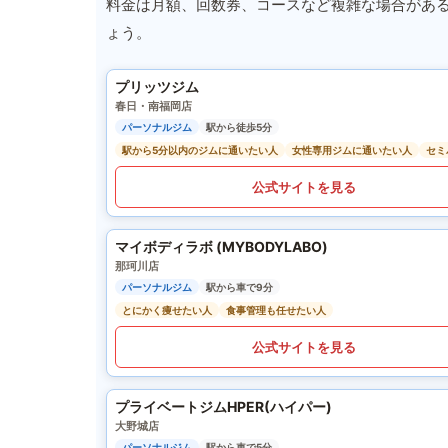
料金は月額、回数券、コースなど複雑な場合があ
ょう。
プリッツジム
春日・南福岡店
パーソナルジム
駅から徒歩5分
駅から5分以内のジムに通いたい人
女性専用ジムに通いたい人
セミ
公式サイトを見る
マイボディラボ (MYBODYLABO)
那珂川店
パーソナルジム
駅から車で9分
とにかく痩せたい人
食事管理も任せたい人
公式サイトを見る
プライベートジムHPER(ハイパー)
大野城店
パーソナルジム
駅から車で5分