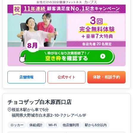
体験・相談予約
店舗情報
公式サイト
チョコザップ白木原西口店
桜並木駅から車で5分
福岡県大野城市白木原2-10-7クレアベル1F
ロッカー
体組成計
Wi-Fi
他店舗利用
駅から5分以内