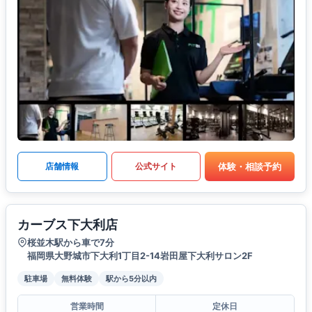
体験・相談予約
店舗情報
公式サイト
カーブス下大利店
桜並木駅から車で7分
福岡県大野城市下大利1丁目2-14岩田屋下大利サロン2F
駐車場
無料体験
駅から5分以内
営業時間
定休日