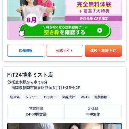
体験・相談予約
店舗情報
公式サイト
FiT24博多ミスト店
桜並木駅から車で6分
福岡県福岡市博多区諸岡3丁目1-35号 2F
駐車場
シャワー
ロッカー
体組成計
Wi-Fi
無料体験
営業時間
定休日
24:00間営業
年中無休