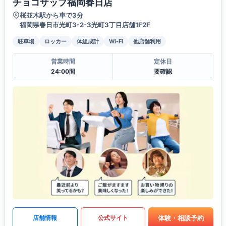
チョコザップ福岡春日店
桜並木駅から車で3分
福岡県春日市光町3-2-3光町3丁目店舗1F2F
駐車場
ロッカー
体組成計
Wi-Fi
他店舗利用
営業時間
定休日
24:00間
要確認
体験・相談予約
店舗情報
公式サイト