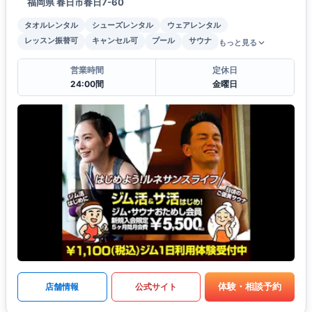
福岡県 春日市春日7-60
タオルレンタル
シューズレンタル
ウェアレンタル
レッスン振替可
キャンセル可
プール
サウナ
もっと見る
営業時間
定休日
24:00間
金曜日
体験・相談予約
店舗情報
公式サイト