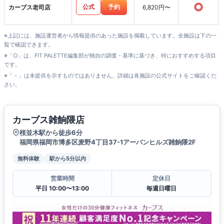
○
公式
予約
カーブス老司店
6,820円〜
※上記には、施設運営者から情報提供のあった施設を掲載しています。全施設は下の一
覧で確認できます。
※「○」は、FIT PALETTE編集部が独自の調査・基準に基づき、特におすすめする項目
です。
※「－」は未提供を示すものではありません。詳細は各施設の公式サイトをご確認くだ
さい。
カーブス雑餉隈店
桜並木駅から徒歩6分
福岡県福岡市博多区麦野4丁目37-1アーバンヒルズ雑餉隈2F
無料体験
駅から5分以内
営業時間
定休日
平日 10:00〜13:00
毎週日曜日