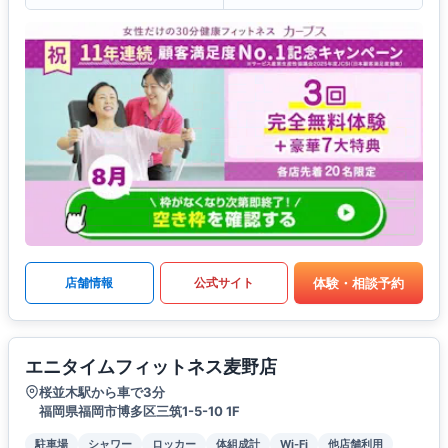
体験・相談予約
店舗情報
公式サイト
エニタイムフィットネス麦野店
桜並木駅から車で3分
福岡県福岡市博多区三筑1-5-10 1F
駐車場
シャワー
ロッカー
体組成計
Wi-Fi
他店舗利用