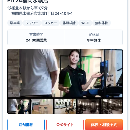
FiT24福岡水城店
桜並木駅から車で7分
福岡県太宰府市水城1丁目24-404-1
駐車場
シャワー
ロッカー
体組成計
Wi-Fi
無料体験
営業時間
定休日
24:00間営業
年中無休
体験・相談予約
店舗情報
公式サイト