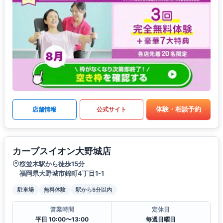
体験・相談予約
店舗情報
公式サイト
カーブスイオン大野城店
桜並木駅から徒歩15分
福岡県大野城市錦町4丁目1-1
駐車場
無料体験
駅から5分以内
営業時間
定休日
平日 10:00〜13:00
毎週日曜日