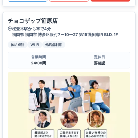
チョコザップ笹原店
桜並木駅から車で4分
福岡県 福岡市 博多区板付7ー10ー27 第15博多南IR BLD. 1F
体組成計
Wi-Fi
他店舗利用
営業時間
定休日
24:00間
要確認