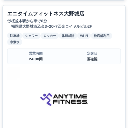
エニタイムフィットネス大野城店
桜並木駅から車で6分
福岡県大野城市乙金3-20-7乙金ロイヤルビル2F
駐車場
シャワー
ロッカー
体組成計
Wi-Fi
他店舗利用
水素水
営業時間
定休日
24:00間
要確認