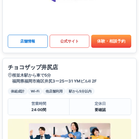
体験・相談予約
店舗情報
公式サイト
チョコザップ井尻店
桜並木駅から車で5分
福岡県福岡市南区井尻3ー25ー31 YMビルII 2F
体組成計
Wi-Fi
他店舗利用
駅から5分以内
営業時間
定休日
24:00間
要確認