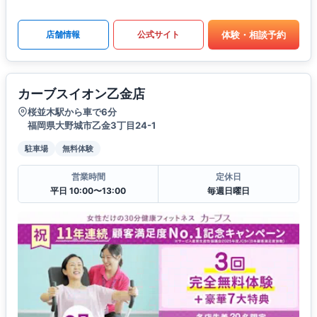
体験・相談予約
店舗情報
公式サイト
カーブスイオン乙金店
桜並木駅から車で6分
福岡県大野城市乙金3丁目24-1
駐車場
無料体験
営業時間
定休日
平日 10:00〜13:00
毎週日曜日