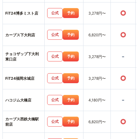
○
公式
予約
FiT24博多ミスト店
3,278円〜
○
公式
予約
カーブス下大利店
6,820円〜
チョコザップ下大利
-
公式
予約
3,278円〜
東口店
○
公式
予約
FiT24福岡水城店
3,278円〜
-
公式
予約
ハコジム大橋店
4,180円〜
カーブス西鉄大橋駅
○
公式
予約
6,820円〜
前店