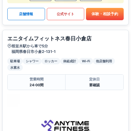
体験・相談予約
店舗情報
公式サイト
エニタイムフィットネス春日小倉店
桜並木駅から車で5分
福岡県春日市小倉2-131-1
駐車場
シャワー
ロッカー
体組成計
Wi-Fi
他店舗利用
水素水
営業時間
定休日
24:00間
要確認