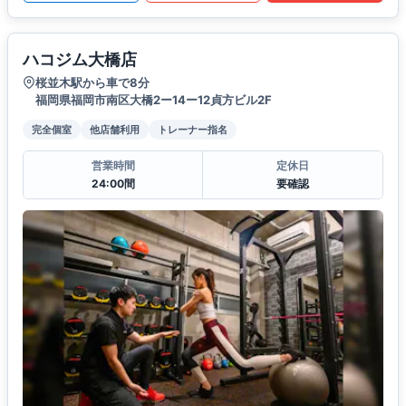
ハコジム大橋店
桜並木駅から車で8分
福岡県福岡市南区大橋2ー14ー12貞方ビル2F
完全個室
他店舗利用
トレーナー指名
営業時間
定休日
24:00間
要確認