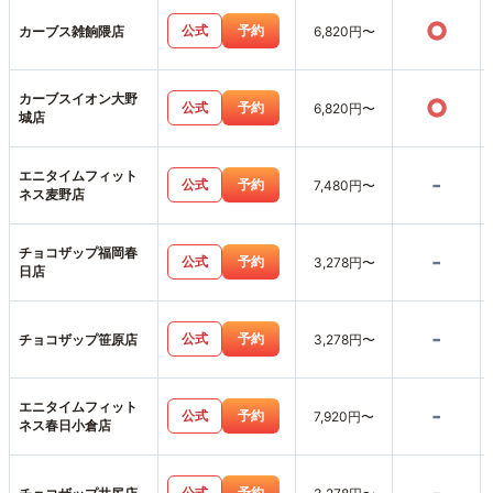
○
公式
予約
カーブス雑餉隈店
6,820円〜
カーブスイオン大野
○
公式
予約
6,820円〜
城店
エニタイムフィット
-
公式
予約
7,480円〜
ネス麦野店
チョコザップ福岡春
-
公式
予約
3,278円〜
日店
-
公式
予約
チョコザップ笹原店
3,278円〜
エニタイムフィット
-
公式
予約
7,920円〜
ネス春日小倉店
公式
予約