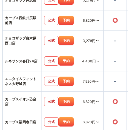
-
チョコザップ井尻店
3,278円〜
カーブス西鉄井尻駅
○
公式
予約
6,820円〜
前店
チョコザップ白木原
-
公式
予約
3,278円〜
西口店
-
公式
予約
ルネサンス春日24店
4,400円〜
エニタイムフィット
-
公式
予約
7,920円〜
ネス大野城店
カーブスイオン乙金
○
公式
予約
6,820円〜
店
○
公式
予約
カーブス福岡春日店
6,820円〜