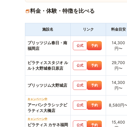
料金・体験・特徴を比べる
施設名
リンク
料金目安
プリッツジム春日・南
14,300
公式
予約
福岡店
円〜
ピラティススタジオ ル
29,700
公式
予約
ルト大野城春日原店
円〜
14,300
プリッツジム大野城店
公式
予約
円〜
キャンペーン中
アーバンクラシックピ
8,580円
公式
予約
ラティス大橋店
キャンペーン中
15,400
ピラティス カサネ福岡
公式
予約