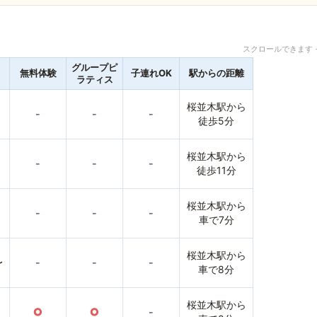
スクロールできます 
グループピ
無料体験
子連れOK
駅からの距離
ラティス
桜並木駅から
-
-
-
徒歩5分
桜並木駅から
-
-
-
徒歩11分
桜並木駅から
-
-
-
車で7分
桜並木駅から
〜
-
-
-
車で8分
桜並木駅から
○
○
-