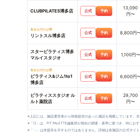
13,090
CLUBPILATES博多店
公式
予約
円〜
キャンペーン中
8,800円
公式
予約
リントスル博多店
スターピラティス博多
1,100円
公式
予約
マルイスタジオ
キャンペーン中
ピラティス&ジム1to1
6,600円
公式
予約
博多店
ピラティススタジオ ル
29,700
公式
予約
ルト薬院店
円〜
※上記には、施設運営者から情報提供のあった施設を掲載しています。
※「○」は、FIT PALETTE編集部が独自の調査・基準に基づき、特にお
※「－」は未提供を示すものではありません。詳細は各施設の公式サイト