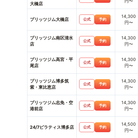
円〜
大橋店
14,300
プリッツジム大橋店
公式
予約
円〜
プリッツジム南区清水
14,300
公式
予約
店
円〜
プリッツジム高宮・平
14,300
公式
予約
尾店
円〜
プリッツジム博多筑
14,300
公式
予約
紫・東比恵店
円〜
プリッツジム志免・空
14,300
公式
予約
港前店
円〜
14,500
24/7ピラティス博多店
公式
予約
円〜