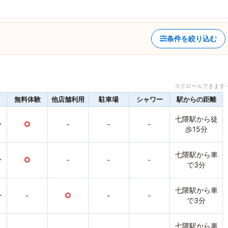
条件を絞り込む
スクロールできます 
無料体験
他店舗利用
駐車場
シャワー
駅からの距離
七隈駅から徒
〜
○
-
-
-
歩15分
七隈駅から車
〜
○
-
-
-
で3分
七隈駅から車
〜
-
○
-
-
で3分
七隈駅から車