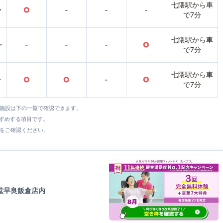
七隈駅から車
〜
○
-
-
-
で7分
七隈駅から車
〜
-
-
-
○
で7分
七隈駅から車
〜
○
○
-
○
で7分
全施設は下の一覧で確認できます。
すすめする項目です。
をご確認ください。
生堂早良飯倉店内