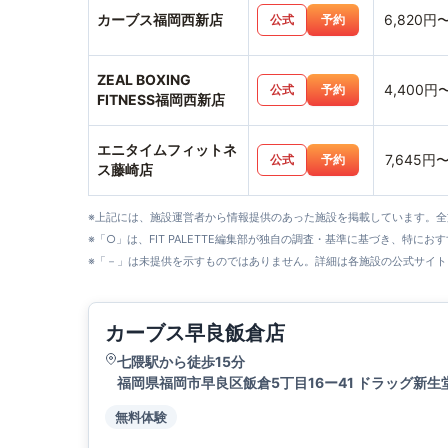
カーブス福岡西新店
6,820円
公式
予約
ZEAL BOXING
4,400円
公式
予約
FITNESS福岡西新店
エニタイムフィットネ
7,645円
公式
予約
ス藤崎店
※上記には、施設運営者から情報提供のあった施設を掲載しています。
※「○」は、FIT PALETTE編集部が独自の調査・基準に基づき、特にお
※「－」は未提供を示すものではありません。詳細は各施設の公式サイト
カーブス早良飯倉店
七隈駅から徒歩15分
福岡県福岡市早良区飯倉5丁目16ー41 ドラッグ新
無料体験