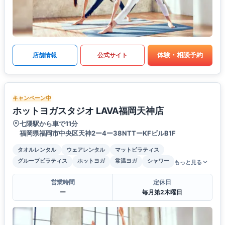
体験・相談予約
店舗情報
公式サイト
キャンペーン中
ホットヨガスタジオ LAVA福岡天神店
七隈駅から車で11分
福岡県福岡市中央区天神2ー4ー38NTTーKFビルB1F
タオルレンタル
ウェアレンタル
マットピラティス
グループピラティス
ホットヨガ
常温ヨガ
シャワー
もっと見る
営業時間
定休日
ー
毎月第2木曜日