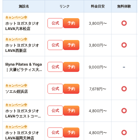
施設名
リンク
料金目安
無料体験
キャンペーン中
○
公式
予約
ホットヨガスタジオ
3,800円〜
LAVA六本松店
キャンペーン中
○
公式
予約
ホットヨガスタジオ
3,800円〜
LAVA西新店
lilyna Pilates & Yoga
-
公式
予約
9,000円〜
｜大濠ピラティス大
濠公園店
キャンペーン中
○
公式
予約
7,678円〜
ソエル姪浜店
キャンペーン中
○
公式
予約
ホットヨガスタジオ
4,800円〜
LAVAウエストコート
姪浜店
キャンペーン中
○
公式
予約
ホットヨガスタジオ
4,800円〜
LAVA福岡天神店