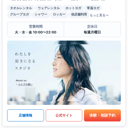
タオルレンタル
ウェアレンタル
ホットヨガ
常温ヨガ
グループヨガ
シャワー
ロッカー
他店舗利用
もっと見る
営業時間
定休日
火・水・金 10:00〜22:00
毎週月曜日
体験・相談予約
店舗情報
公式サイト