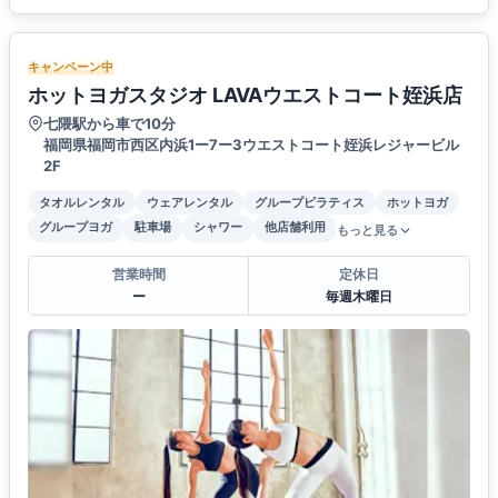
キャンペーン中
ホットヨガスタジオ LAVAウエストコート姪浜店
七隈駅から車で10分
福岡県福岡市西区内浜1ー7ー3ウエストコート姪浜レジャービル
2F
タオルレンタル
ウェアレンタル
グループピラティス
ホットヨガ
グループヨガ
駐車場
シャワー
他店舗利用
もっと見る
営業時間
定休日
ー
毎週木曜日