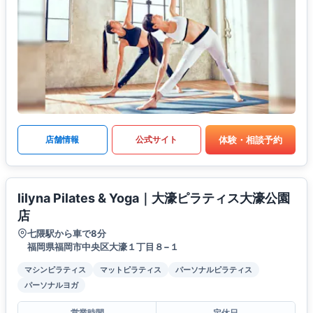
体験・相談予約
店舗情報
公式サイト
lilyna Pilates & Yoga｜大濠ピラティス大濠公園
店
七隈駅から車で8分
福岡県福岡市中央区大濠１丁目８−１
マシンピラティス
マットピラティス
パーソナルピラティス
パーソナルヨガ
営業時間
定休日