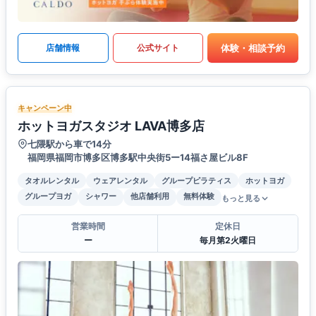
体験・相談予約
店舗情報
公式サイト
キャンペーン中
ホットヨガスタジオ LAVA博多店
七隈駅から車で14分
福岡県福岡市博多区博多駅中央街5ー14福さ屋ビル8F
タオルレンタル
ウェアレンタル
グループピラティス
ホットヨガ
グループヨガ
シャワー
他店舗利用
無料体験
もっと見る
営業時間
定休日
ー
毎月第2火曜日