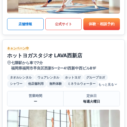
体験・相談予約
店舗情報
公式サイト
キャンペーン中
ホットヨガスタジオ LAVA西新店
七隈駅から車で7分
福岡県福岡市早良区西新5ー2ー41西新中西ビルB1F
タオルレンタル
ウェアレンタル
ホットヨガ
グループヨガ
シャワー
他店舗利用
無料体験
ミネラルウォーター
もっと見る
営業時間
定休日
ー
毎週火曜日