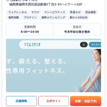
福岡県福岡市西区姪浜駅南1丁目2-31ハイアートII2F
ウェアレンタル
サウナ
マシンピラティス
常温ヨガ
完全個室
無料体験
プロテイン
無料カウンセリング
駅から5分以内
営業時間
定休日
6:00〜24:00
年末年始を除き無休
体験・相談予約
店舗情報
公式サイト