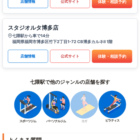
体験・相談予約
店舗情報
公式サイト
スタジオルタ博多店
七隈駅から車で14分
福岡県福岡市博多区竹下2丁目1-72 CB博多カルネⅡ 1階
体験・相談予約
店舗情報
公式サイト
七隈駅で他のジャンルの店舗を探す
ピラティス
スポーツジム
パーソナルジム
ヨガ