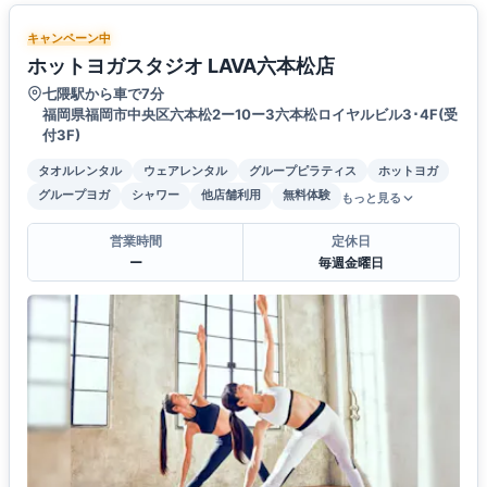
キャンペーン中
ホットヨガスタジオ LAVA六本松店
七隈駅から車で7分
福岡県福岡市中央区六本松2ー10ー3六本松ロイヤルビル3･4F(受
付3F)
タオルレンタル
ウェアレンタル
グループピラティス
ホットヨガ
グループヨガ
シャワー
他店舗利用
無料体験
もっと見る
営業時間
定休日
ー
毎週金曜日