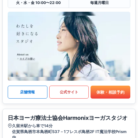
火・水・金 10:00〜22:00
毎週月曜日
体験・相談予約
店舗情報
公式サイト
日本ヨーガ療法士協会Harmonixヨーガスタジオ
久留米駅から車で14分
佐賀県鳥栖市本鳥栖町537－1フレスポ鳥栖2F IT魔法学校Prism
内