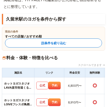
とに整理しています。
久留米駅のヨガを条件から探す
現在の条件
すべての店舗 / おすすめ順
条件を絞り込む
料金・体験・特徴を比べる
スクロールできます →
施設名
リンク
料金目安
無料体験
ホットヨガスタジオ
○
公式
予約
4,800円〜
LAVA楽市街道くるめ
店
ホットヨガスタジオ
○
公式
予約
8,910円〜
LOIVEフレスポ鳥栖