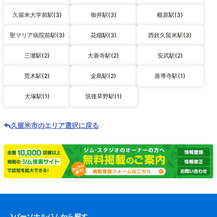
久留米大学前駅(3)
御井駅(3)
櫛原駅(3)
聖マリア病院前駅(3)
花畑駅(3)
西鉄久留米駅(3)
三潴駅(2)
大善寺駅(2)
安武駅(2)
荒木駅(2)
金島駅(2)
善導寺駅(1)
犬塚駅(1)
筑後草野駅(1)
久留米市のエリア選択に戻る
パーソナルジムから探す