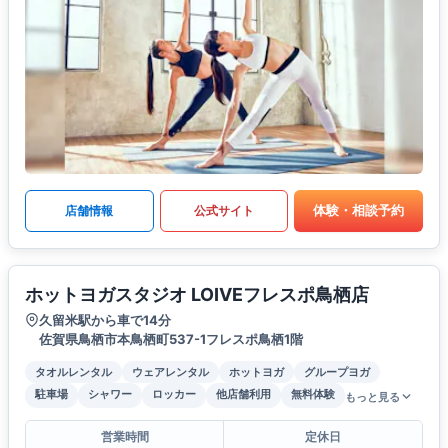
体験・相談予約
店舗情報
公式サイト
ホットヨガスタジオ LOIVEフレスポ鳥栖店
久留米駅から車で14分
佐賀県鳥栖市本鳥栖町537-1フレスポ鳥栖1階
タオルレンタル
ウェアレンタル
ホットヨガ
グループヨガ
駐車場
シャワー
ロッカー
他店舗利用
無料体験
もっと見る
営業時間
定休日