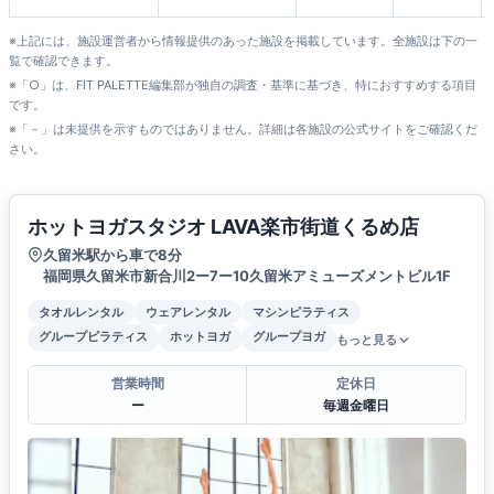
店
※上記には、施設運営者から情報提供のあった施設を掲載しています。全施設は下の一
覧で確認できます。
※「○」は、FIT PALETTE編集部が独自の調査・基準に基づき、特におすすめする項目
です。
※「－」は未提供を示すものではありません。詳細は各施設の公式サイトをご確認くだ
さい。
ホットヨガスタジオ LAVA楽市街道くるめ店
久留米駅から車で8分
福岡県久留米市新合川2ー7ー10久留米アミューズメントビル1F
タオルレンタル
ウェアレンタル
マシンピラティス
グループピラティス
ホットヨガ
グループヨガ
もっと見る
営業時間
定休日
ー
毎週金曜日