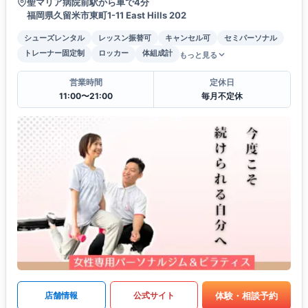
聖マリア病院前駅から車で4分
福岡県久留米市東町1-11 East Hills 202
シューズレンタル
レッスン振替可
キャンセル可
セミパーソナル
トレーナー固定制
ロッカー
体組成計
もっと見る
営業時間
定休日
11:00〜21:00
毎月不定休
体験・相談予約
店舗情報
公式サイト