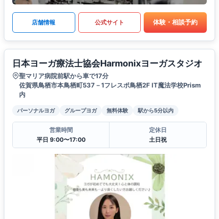
体験・相談予約
店舗情報
公式サイト
日本ヨーガ療法士協会Harmonixヨーガスタジオ
聖マリア病院前駅から車で17分
佐賀県鳥栖市本鳥栖町537－1フレスポ鳥栖2F IT魔法学校Prism
内
パーソナルヨガ
グループヨガ
無料体験
駅から5分以内
営業時間
定休日
平日 9:00〜17:00
土日祝