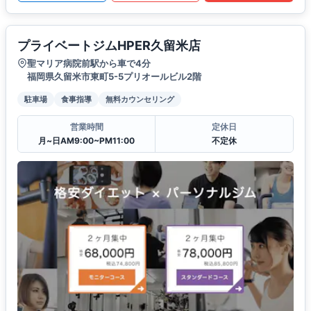
プライベートジムHPER久留米店
聖マリア病院前駅から車で4分
福岡県久留米市東町5-5プリオールビル2階
駐車場
食事指導
無料カウンセリング
営業時間
定休日
月~日AM9:00~PM11:00
不定休