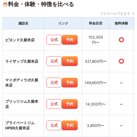
料金・体験・特徴を比べる
スクロールできます →
施設名
リンク
料金目安
無料体験
102,300
○
公式
予約
ビヨンド久留米店
円〜
○
公式
予約
ライザップ久留米店
327,800円〜
マイボディラボ久留
-
公式
予約
149,600円〜
米店
プリッツジム久留米
-
公式
予約
14,300円〜
店
プライベートジム
-
公式
予約
3,850円〜
HPER久留米店