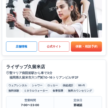
体験・相談予約
店舗情報
公式サイト
ライザップ久留米店
聖マリア病院前駅から車で3分
福岡県久留米市六ツ門町10-16トリアンビル1F2F
ウェアレンタル
シャワー
ロッカー
体組成計
Wi-Fi
無料体験
ミネラルウォーター
食事指導
無料カウンセリング
営業時間
定休日
7:00〜23:00
要確認