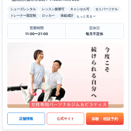
シューズレンタル
レッスン振替可
キャンセル可
セミパーソナル
トレーナー固定制
ロッカー
体組成計
もっと見る
営業時間
定休日
11:00〜21:00
毎月不定休
体験・相談予約
店舗情報
公式サイト