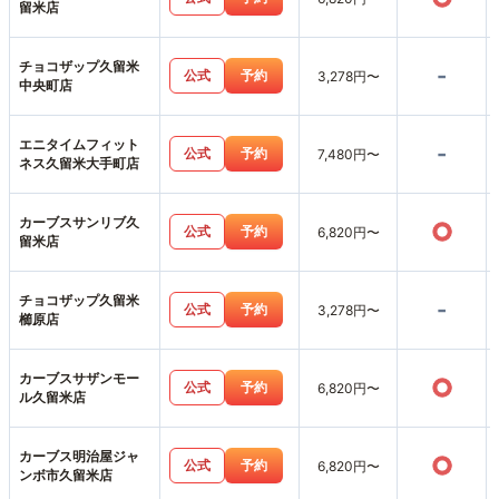
留米店
チョコザップ久留米
-
公式
予約
3,278円〜
中央町店
エニタイムフィット
-
公式
予約
7,480円〜
ネス久留米大手町店
カーブスサンリブ久
○
公式
予約
6,820円〜
留米店
チョコザップ久留米
-
公式
予約
3,278円〜
櫛原店
カーブスサザンモー
○
公式
予約
6,820円〜
ル久留米店
カーブス明治屋ジャ
○
公式
予約
6,820円〜
ンボ市久留米店