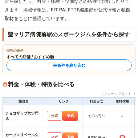
から探したり、料金・体験・設備などの条件で比較したりで
きます。掲載情報は、FIT PALETTE編集部が公式情報と独自
取材をもとに整理しています。
聖マリア病院前駅のスポーツジムを条件から探す
現在の条件
すべての店舗 / おすすめ順
条件を絞り込む
料金・体験・特徴を比べる
スクロールできます →
施設名
リンク
料金目安
無料体験
チョコザップ六ツ門
-
公式
予約
3,278円〜
店
カーブスリベール久
○
公式
予約
6,820円〜