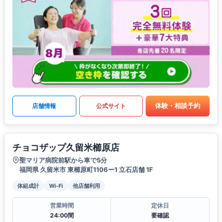
体験・相談予約
店舗情報
公式サイト
チョコザップ久留米櫛原店
聖マリア病院前駅から車で5分
福岡県 久留米市 東櫛原町1106ー1 立石店舗 1F
体組成計
Wi-Fi
他店舗利用
営業時間
定休日
24:00間
要確認