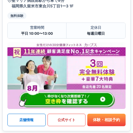
聖マリア病院前駅から車で9分
福岡県久留米市東合川5丁目1ー3 1F
無料体験
営業時間
定休日
平日 10:00〜13:00
毎週日曜日
体験・相談予約
店舗情報
公式サイト