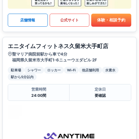
体験・相談予約
店舗情報
公式サイト
エニタイムフィットネス久留米大手町店
聖マリア病院前駅から車で4分
福岡県久留米市大手町1-6ニューウエダビル 2F
駐車場
シャワー
ロッカー
Wi-Fi
他店舗利用
水素水
駅から5分以内
営業時間
定休日
24:00間
要確認