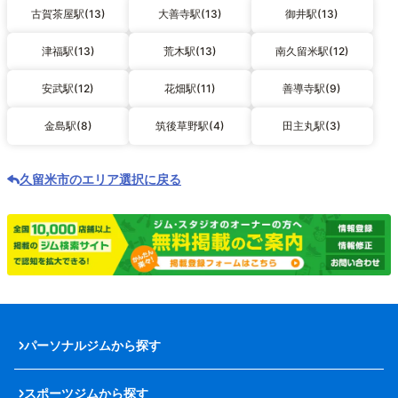
古賀茶屋駅(13)
大善寺駅(13)
御井駅(13)
津福駅(13)
荒木駅(13)
南久留米駅(12)
安武駅(12)
花畑駅(11)
善導寺駅(9)
金島駅(8)
筑後草野駅(4)
田主丸駅(3)
久留米市のエリア選択に戻る
パーソナルジムから探す
スポーツジムから探す