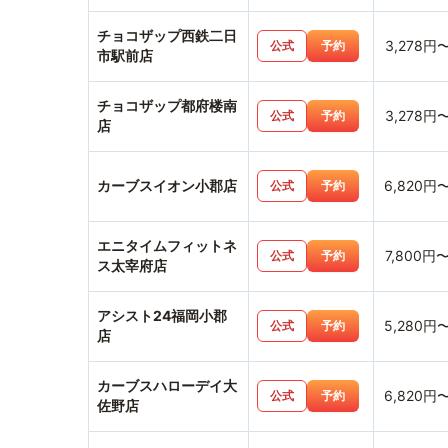
チョコザップ西鉄二日
3,278円
公式
予約
市駅前店
チョコザップ都府楼南
3,278円
公式
予約
店
カーブスイオン小郡店
6,820円
公式
予約
エニタイムフィットネ
7,800円
公式
予約
ス太宰府店
アシスト24福岡小郡
5,280円
公式
予約
店
カーブスハローデイ大
6,820円
公式
予約
佐野店