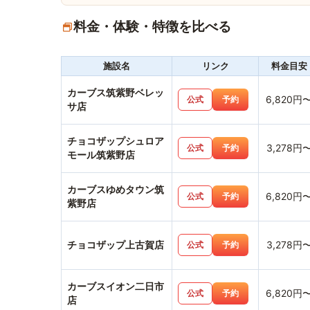
料金・体験・特徴を比べる
施設名
リンク
料金目安
カーブス筑紫野ベレッ
6,820円
公式
予約
サ店
チョコザップシュロア
3,278円
公式
予約
モール筑紫野店
カーブスゆめタウン筑
6,820円
公式
予約
紫野店
チョコザップ上古賀店
3,278円
公式
予約
カーブスイオン二日市
6,820円
公式
予約
店