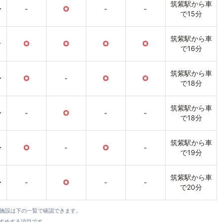
筑紫駅から車
〜
-
○
-
-
で15分
筑紫駅から車
〜
○
○
○
○
で16分
筑紫駅から車
〜
○
-
○
○
で18分
筑紫駅から車
〜
-
○
-
-
で18分
筑紫駅から車
〜
○
-
○
-
で19分
筑紫駅から車
〜
-
○
-
-
で20分
全施設は下の一覧で確認できます。
すすめする項目です。