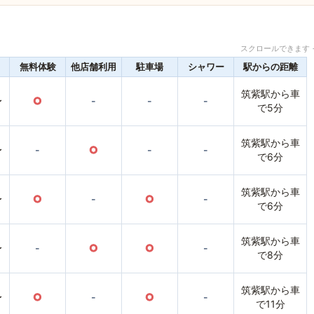
スクロールできます 
無料体験
他店舗利用
駐車場
シャワー
駅からの距離
筑紫駅から車
〜
○
-
-
-
で5分
筑紫駅から車
〜
-
○
-
-
で6分
筑紫駅から車
〜
○
-
○
-
で6分
筑紫駅から車
〜
-
○
○
-
で8分
筑紫駅から車
〜
○
-
○
-
で11分