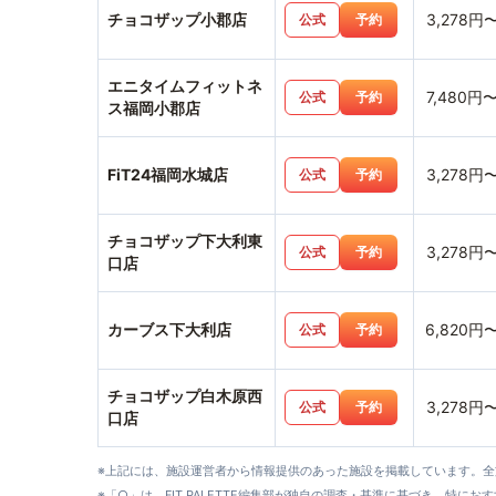
チョコザップ小郡店
3,278円
公式
予約
エニタイムフィットネ
7,480円
公式
予約
ス福岡小郡店
FiT24福岡水城店
3,278円
公式
予約
チョコザップ下大利東
3,278円
公式
予約
口店
カーブス下大利店
6,820円
公式
予約
チョコザップ白木原西
3,278円
公式
予約
口店
※上記には、施設運営者から情報提供のあった施設を掲載しています。
※「○」は、FIT PALETTE編集部が独自の調査・基準に基づき、特にお