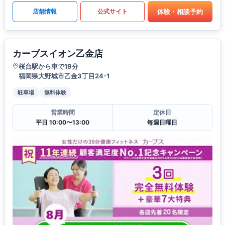
体験・相談予約
店舗情報
公式サイト
カーブスイオン乙金店
桜台駅から車で19分
福岡県大野城市乙金3丁目24-1
駐車場
無料体験
営業時間
定休日
平日 10:00〜13:00
毎週日曜日