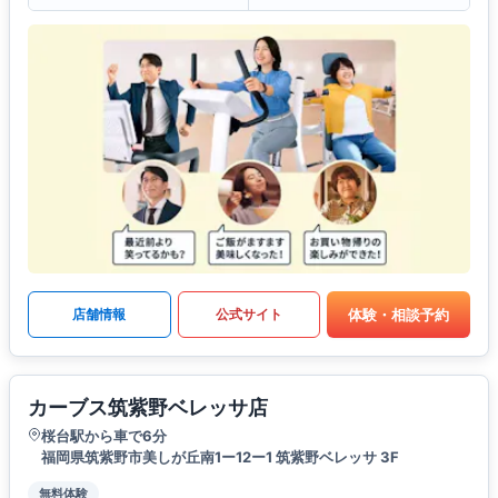
体験・相談予約
店舗情報
公式サイト
カーブス筑紫野ベレッサ店
桜台駅から車で6分
福岡県筑紫野市美しが丘南1ー12ー1 筑紫野ベレッサ 3F
無料体験