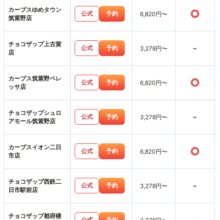
カーブスゆめタウン
○
公式
予約
6,820円〜
筑紫野店
チョコザップ上古賀
-
公式
予約
3,278円〜
店
カーブス筑紫野ベレ
○
公式
予約
6,820円〜
ッサ店
チョコザップシュロ
-
公式
予約
3,278円〜
アモール筑紫野店
カーブスイオン二日
○
公式
予約
6,820円〜
市店
チョコザップ西鉄二
-
公式
予約
3,278円〜
日市駅前店
チョコザップ都府楼
公式
予約