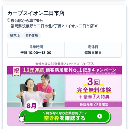
カーブスイオン二日市店
桜台駅から車で9分
福岡県筑紫野市二日市北2丁目2-1イオン二日市店3F
駐車場
無料体験
営業時間
定休日
平日 10:00〜13:00
毎週日曜日