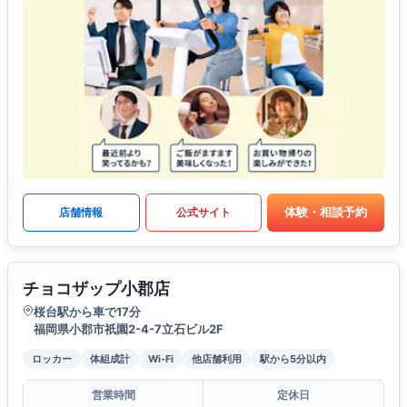
体験・相談予約
店舗情報
公式サイト
チョコザップ小郡店
桜台駅から車で17分
福岡県小郡市祇園2-4-7立石ビル2F
ロッカー
体組成計
Wi-Fi
他店舗利用
駅から5分以内
営業時間
定休日