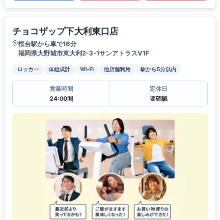
チョコザップ下大利東口店
桜台駅から車で16分
福岡県大野城市東大利2-3-1サンアトラスV1F
ロッカー
体組成計
Wi-Fi
他店舗利用
駅から5分以内
営業時間
定休日
24:00間
要確認