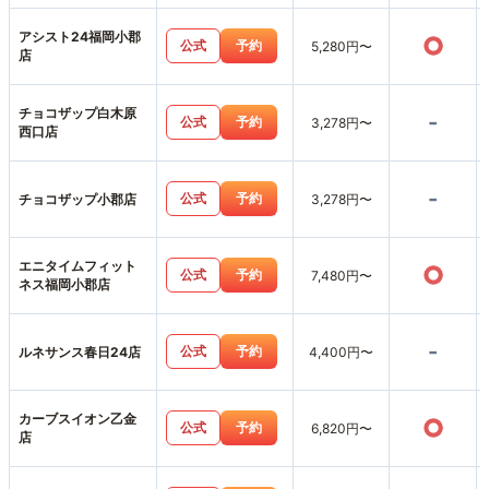
アシスト24福岡小郡
○
公式
予約
5,280円〜
店
チョコザップ白木原
-
公式
予約
3,278円〜
西口店
-
公式
予約
チョコザップ小郡店
3,278円〜
エニタイムフィット
○
公式
予約
7,480円〜
ネス福岡小郡店
-
公式
予約
ルネサンス春日24店
4,400円〜
カーブスイオン乙金
○
公式
予約
6,820円〜
店