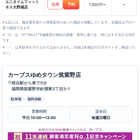
エニタイムフィット
-
公式
予約
7,920円〜
ネス大野城店
※上記には、施設運営者から情報提供のあった施設を掲載しています。全施設は下の一
覧で確認できます。
※「○」は、FIT PALETTE編集部が独自の調査・基準に基づき、特におすすめする項目
です。
※「－」は未提供を示すものではありません。詳細は各施設の公式サイトをご確認くだ
さい。
カーブスゆめタウン筑紫野店
桜台駅から車で3分
福岡県筑紫野市針摺東3丁目3-1
駐車場
無料体験
営業時間
定休日
平日 10:00〜13:00
毎週日曜日