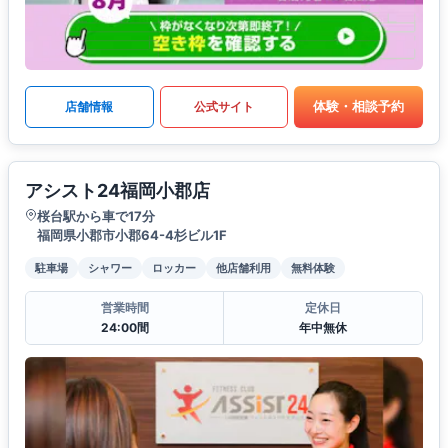
体験・相談予約
店舗情報
公式サイト
アシスト24福岡小郡店
桜台駅から車で17分
福岡県小郡市小郡64-4杉ビル1F
駐車場
シャワー
ロッカー
他店舗利用
無料体験
営業時間
定休日
24:00間
年中無休