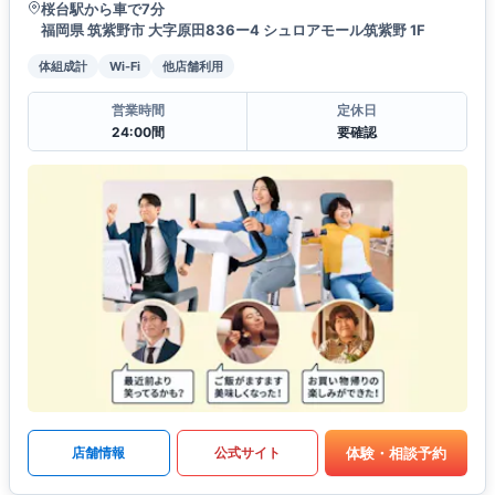
桜台駅から車で7分
福岡県 筑紫野市 大字原田836ー4 シュロアモール筑紫野 1F
体組成計
Wi-Fi
他店舗利用
営業時間
定休日
24:00間
要確認
体験・相談予約
店舗情報
公式サイト