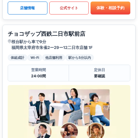
体験・相談予約
店舗情報
公式サイト
チョコザップ西鉄二日市駅前店
桜台駅から車で9分
福岡県太宰府市朱雀2ー29ー12二日市店舗 1F
体組成計
Wi-Fi
他店舗利用
駅から5分以内
営業時間
定休日
24:00間
要確認