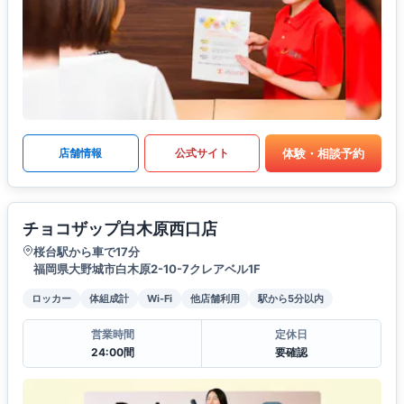
体験・相談予約
店舗情報
公式サイト
チョコザップ白木原西口店
桜台駅から車で17分
福岡県大野城市白木原2-10-7クレアベル1F
ロッカー
体組成計
Wi-Fi
他店舗利用
駅から5分以内
営業時間
定休日
24:00間
要確認