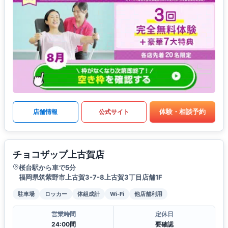
体験・相談予約
店舗情報
公式サイト
チョコザップ上古賀店
桜台駅から車で5分
福岡県筑紫野市上古賀3-7-8上古賀3丁目店舗1F
駐車場
ロッカー
体組成計
Wi-Fi
他店舗利用
営業時間
定休日
24:00間
要確認