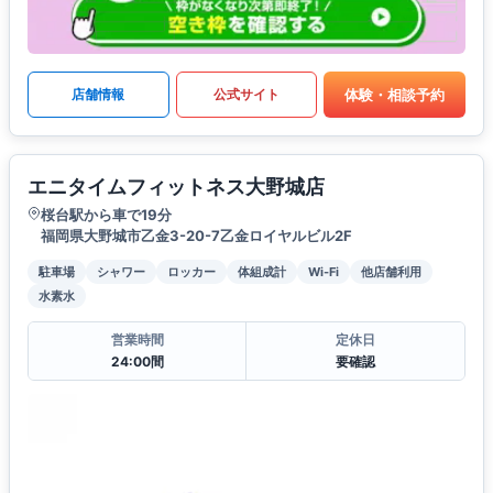
体験・相談予約
店舗情報
公式サイト
エニタイムフィットネス大野城店
桜台駅から車で19分
福岡県大野城市乙金3-20-7乙金ロイヤルビル2F
駐車場
シャワー
ロッカー
体組成計
Wi-Fi
他店舗利用
水素水
営業時間
定休日
24:00間
要確認