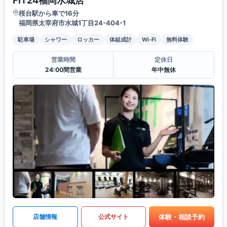
FiT24福岡水城店
桜台駅から車で16分
福岡県太宰府市水城1丁目24-404-1
駐車場
シャワー
ロッカー
体組成計
Wi-Fi
無料体験
営業時間
定休日
24:00間営業
年中無休
体験・相談予約
店舗情報
公式サイト