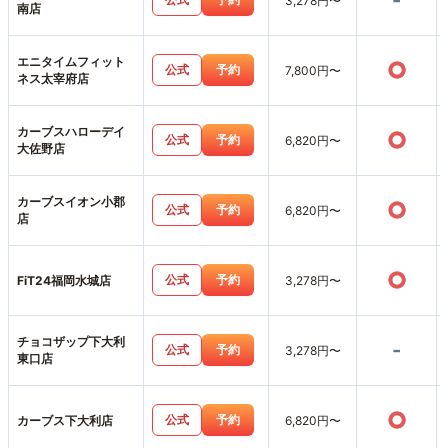
-
3,278円〜
南店
エニタイムフィット
○
公式
予約
7,800円〜
ネス太宰府店
カーブスハローデイ
○
公式
予約
6,820円〜
大佐野店
カーブスイオン小郡
○
公式
予約
6,820円〜
店
○
公式
予約
FiT24福岡水城店
3,278円〜
チョコザップ下大利
-
公式
予約
3,278円〜
東口店
○
公式
予約
カーブス下大利店
6,820円〜