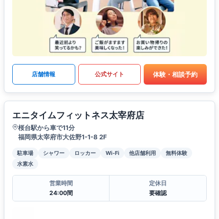
体験・相談予約
店舗情報
公式サイト
エニタイムフィットネス太宰府店
桜台駅から車で11分
福岡県太宰府市大佐野1-1-8 2F
駐車場
シャワー
ロッカー
Wi-Fi
他店舗利用
無料体験
水素水
営業時間
定休日
24:00間
要確認