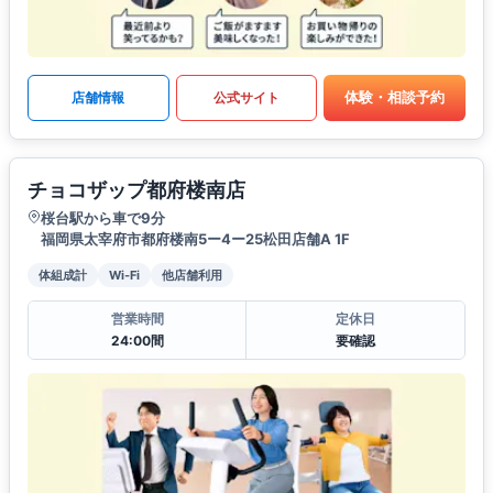
体験・相談予約
店舗情報
公式サイト
チョコザップ都府楼南店
桜台駅から車で9分
福岡県太宰府市都府楼南5ー4ー25松田店舗A 1F
体組成計
Wi-Fi
他店舗利用
営業時間
定休日
24:00間
要確認