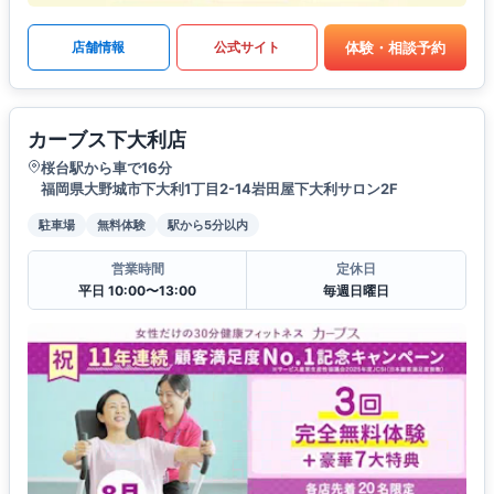
体験・相談予約
店舗情報
公式サイト
カーブス下大利店
桜台駅から車で16分
福岡県大野城市下大利1丁目2-14岩田屋下大利サロン2F
駐車場
無料体験
駅から5分以内
営業時間
定休日
平日 10:00〜13:00
毎週日曜日