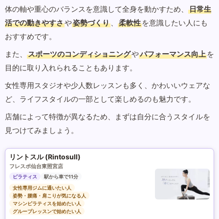
体の軸や重心のバランスを意識して全身を動かすため、
日常生
活での動きやすさ
や
姿勢づくり
、
柔軟性
を意識したい人にも
おすすめです。
また、
スポーツのコンディショニング
や
パフォーマンス向上
を
目的に取り入れられることもあります。
女性専用スタジオや少人数レッスンも多く、かわいいウェアな
ど、ライフスタイルの一部として楽しめるのも魅力です。
店舗によって特徴が異なるため、まずは自分に合うスタイルを
見つけてみましょう。
リントスル (Rintosull)
フレスポ仙台東照宮店
ピラティス
駅から車で11分
女性専用ジムに通いたい人
姿勢・腰痛・肩こりが気になる人
マシンピラティスを始めたい人
グループレッスンで始めたい人