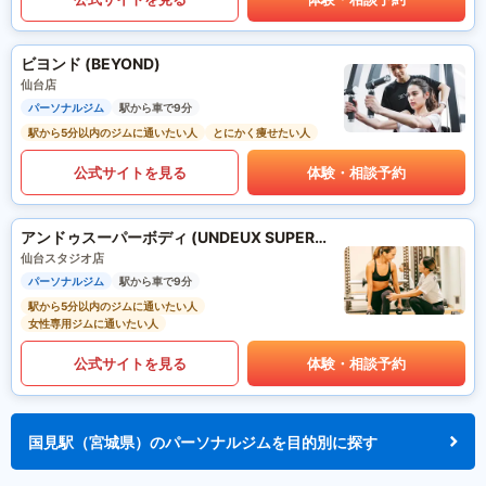
ビヨンド (BEYOND)
仙台店
パーソナルジム
駅から車で9分
駅から5分以内のジムに通いたい人
とにかく痩せたい人
公式サイトを見る
体験・相談予約
アンドゥスーパーボディ (UNDEUX SUPERBODY)
仙台スタジオ店
パーソナルジム
駅から車で9分
駅から5分以内のジムに通いたい人
女性専用ジムに通いたい人
公式サイトを見る
体験・相談予約
国見駅（宮城県）のパーソナルジムを目的別に探す