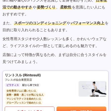
体の軸や重心のバランスを意識して全身を動かすため、
日常生
活での動きやすさ
や
姿勢づくり
、
柔軟性
を意識したい人にも
おすすめです。
また、
スポーツのコンディショニング
や
パフォーマンス向上
を
目的に取り入れられることもあります。
女性専用スタジオや少人数レッスンも多く、かわいいウェアな
ど、ライフスタイルの一部として楽しめるのも魅力です。
店舗によって特徴が異なるため、まずは自分に合うスタイルを
見つけてみましょう。
リントスル (Rintosull)
フレスポ仙台東照宮店
ピラティス
駅から車で9分
女性専用ジムに通いたい人
姿勢・腰痛・肩こりが気になる人
マシンピラティスを始めたい人
グループレッスンで始めたい人