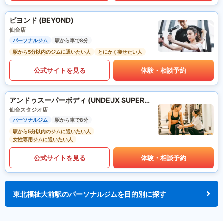
ビヨンド (BEYOND)
仙台店
パーソナルジム
駅から車で8分
駅から5分以内のジムに通いたい人
とにかく痩せたい人
公式サイトを見る
体験・相談予約
アンドゥスーパーボディ (UNDEUX SUPERBODY)
仙台スタジオ店
パーソナルジム
駅から車で8分
駅から5分以内のジムに通いたい人
女性専用ジムに通いたい人
公式サイトを見る
体験・相談予約
東北福祉大前駅のパーソナルジムを目的別に探す