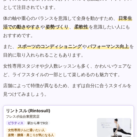
として注目されています。
体の軸や重心のバランスを意識して全身を動かすため、
日常生
活での動きやすさ
や
姿勢づくり
、
柔軟性
を意識したい人にも
おすすめです。
また、
スポーツのコンディショニング
や
パフォーマンス向上
を
目的に取り入れられることもあります。
女性専用スタジオや少人数レッスンも多く、かわいいウェアな
ど、ライフスタイルの一部として楽しめるのも魅力です。
店舗によって特徴が異なるため、まずは自分に合うスタイルを
見つけてみましょう。
リントスル (Rintosull)
フレスポ仙台東照宮店
ピラティス
駅から車で9分
女性専用ジムに通いたい人
姿勢・腰痛・肩こりが気になる人