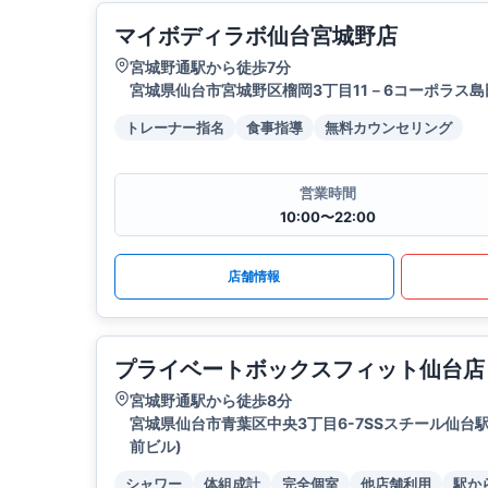
マイボディラボ仙台宮城野店
宮城野通駅から徒歩7分
宮城県仙台市宮城野区榴岡3丁目11－6コーポラス島
トレーナー指名
食事指導
無料カウンセリング
営業時間
10:00〜22:00
店舗情報
プライベートボックスフィット仙台店
宮城野通駅から徒歩8分
宮城県仙台市青葉区中央3丁目6-7SSスチール仙台駅
前ビル)
シャワー
体組成計
完全個室
他店舗利用
駅か