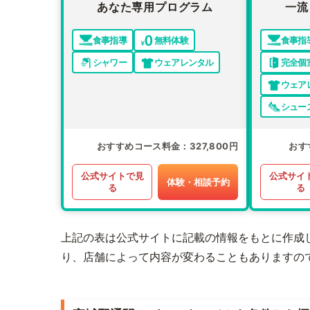
あなた専用プログラム
一流
食事指導
無料体験
食事指
シャワー
ウェアレンタル
完全個
ウェア
シュー
おすすめコース料金
327,800円
おす
公式サイトで見
公式サイ
体験・相談予約
る
る
上記の表は公式サイトに記載の情報をもとに作成
り、店舗によって内容が変わることもありますの