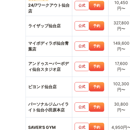
10,450
24/7ワークアウト仙台
公式
予約
円〜
店
327,800
ライザップ仙台店
公式
予約
円〜
マイボディラボ仙台青
149,600
公式
予約
葉店
円〜
アンドゥスーパーボデ
17,600
公式
予約
ィ仙台スタジオ店
円〜
102,300
ビヨンド仙台店
公式
予約
円〜
パーソナルジムハイラ
30,800
公式
予約
イト仙台小田原本店
円〜
SAVER'S GYM
4,950円
公式
予約