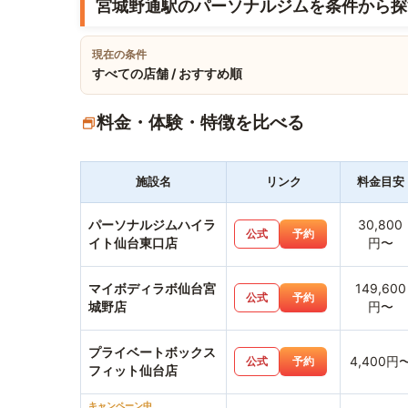
宮城野通駅のパーソナルジムを条件から探
現在の条件
すべての店舗 / おすすめ順
料金・体験・特徴を比べる
施設名
リンク
料金目安
パーソナルジムハイラ
30,800
公式
予約
イト仙台東口店
円〜
マイボディラボ仙台宮
149,600
公式
予約
城野店
円〜
プライベートボックス
4,400円
公式
予約
フィット仙台店
キャンペーン中