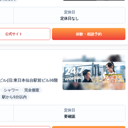
定休日
定休日なし
体験・相談予約
公式サイト
ビル(旧:東日本仙台駅前ビル)6階
シャワー
完全個室
駅から5分以内
定休日
要確認