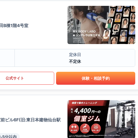
田B棟1階4号室
定休日
不定休
体験・相談予約
公式サイト
前ビル6F(旧:東日本建物仙台駅
ら5分以内