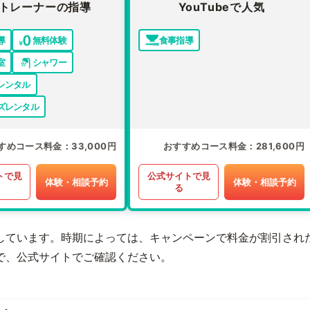
トレーナーの指導
YouTubeで人気
導
無料体験
食事指導
室
シャワー
レンタル
ズレンタル
すめコース料金
33,000円
おすすめコース料金
281,600円
トで見
公式サイトで見
体験・相談予約
体験・相談予約
る
しています。時期によっては、キャンペーンで料金が割引され
で、公式サイトでご確認ください。