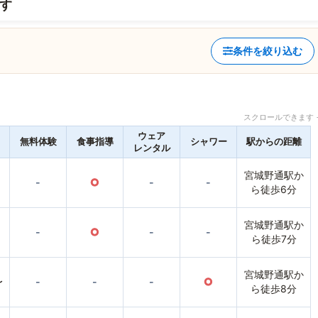
す
条件を絞り込む
スクロールできます 
ウェア
無料体験
食事指導
シャワー
駅からの距離
レンタル
宮城野通駅か
-
○
-
-
ら徒歩6分
宮城野通駅か
-
○
-
-
ら徒歩7分
宮城野通駅か
〜
-
-
-
○
ら徒歩8分