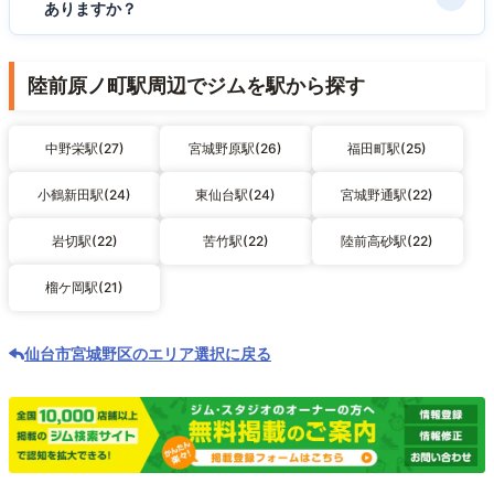
ありますか？
陸前原ノ町駅周辺でジムを駅から探す
中野栄駅(27)
宮城野原駅(26)
福田町駅(25)
小鶴新田駅(24)
東仙台駅(24)
宮城野通駅(22)
岩切駅(22)
苦竹駅(22)
陸前高砂駅(22)
榴ケ岡駅(21)
仙台市宮城野区のエリア選択に戻る