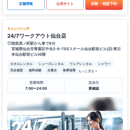
体験・相談予約
店舗情報
公式サイト
キャンペーン中
24/7ワークアウト仙台店
陸前原ノ町駅から車で6分
宮城県仙台市青葉区中央3-6-7SSスチール仙台駅前ビル(旧:東日
本仙台駅前ビル)6階
タオルレンタル
シューズレンタル
ウェアレンタル
シャワー
完全個室
無料体験
水素水
食事指導
もっと見る
営業時間
定休日
7:00〜24:00
要確認