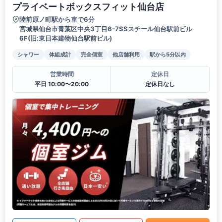
プライベートボックスフィット仙台店
陸前原ノ町駅から車で6分
宮城県仙台市青葉区中央3丁目6-7SSスチール仙台駅前ビル
6F(旧:東日本建物仙台駅前ビル)
シャワー
体組成計
完全個室
他店舗利用
駅から5分以内
営業時間
定休日
平日 10:00〜20:00
定休日なし