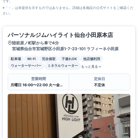
です。
※「－」は未提供を示すものではありません。詳細は各施設の公式サイトをご確認くだ
さい。
パーソナルジムハイライト仙台小田原本店
陸前原ノ町駅から車で4分
宮城県仙台市宮城野区小田原1-7-23-101 ラフィーネ小田原
駐車場
Wi-Fi
完全個室
子連れOK
他店舗利用
ウォーターサーバー
ミネラルウォーター
もっと見る
営業時間
定休日
月曜日 16:00〜22:00 火〜金曜日8:00〜22:00 土・日 7:00〜21:00
不定休