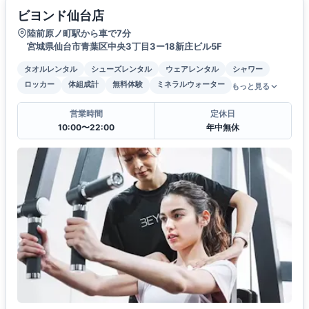
ビヨンド仙台店
陸前原ノ町駅から車で7分
宮城県仙台市青葉区中央3丁目3ー18新庄ビル5F
タオルレンタル
シューズレンタル
ウェアレンタル
シャワー
ロッカー
体組成計
無料体験
ミネラルウォーター
もっと見る
営業時間
定休日
10:00〜22:00
年中無休