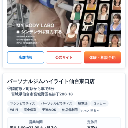
体験・相談予約
店舗情報
公式サイト
パーソナルジムハイライト仙台東口店
陸前原ノ町駅から車で5分
宮城県仙台市宮城野区名掛丁206-18
マシンピラティス
パーソナルピラティス
駐車場
ロッカー
Wi-Fi
完全個室
子連れOK
他店舗利用
もっと見る
営業時間
定休日
平日 8:00〜22:00 土・日 7:00〜21:00
不定休