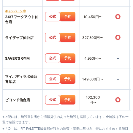
キャンペーン中
○
公式
予約
24/7ワークアウト仙
10,450円〜
台店
○
公式
予約
ライザップ仙台店
327,800円〜
-
公式
予約
SAVER'S GYM
4,950円〜
マイボディラボ仙台
-
公式
予約
149,600円〜
青葉店
102,300
○
公式
予約
ビヨンド仙台店
円〜
※上記には、施設運営者から情報提供のあった施設を掲載しています。全施設は下の一
覧で確認できます。
※「○」は、FIT PALETTE編集部が独自の調査・基準に基づき、特におすすめする項目