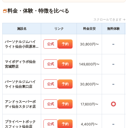
料金・体験・特徴を比べる
スクロールできます →
施設名
リンク
料金目安
無料体験
パーソナルジムハイ
-
公式
予約
30,800円〜
ライト仙台小田原本
店
マイボディラボ仙台
-
公式
予約
149,600円〜
宮城野店
パーソナルジムハイ
-
公式
予約
30,800円〜
ライト仙台東口店
アンドゥスーパーボ
○
公式
予約
17,600円〜
ディ仙台スタジオ店
プライベートボック
-
公式
予約
4,400円〜
スフィット仙台店