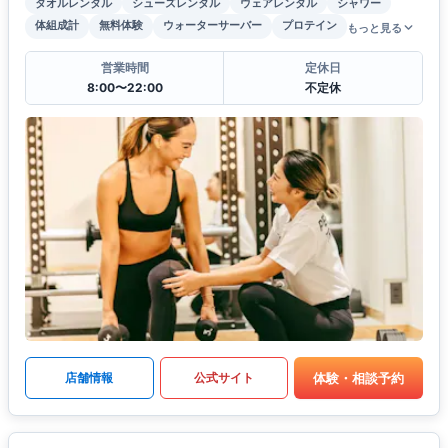
タオルレンタル
シューズレンタル
ウェアレンタル
シャワー
体組成計
無料体験
ウォーターサーバー
プロテイン
もっと見る
営業時間
定休日
8:00〜22:00
不定休
体験・相談予約
店舗情報
公式サイト