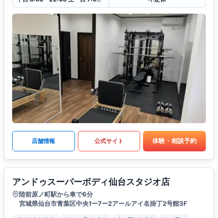
体験・相談予約
店舗情報
公式サイト
アンドゥスーパーボディ仙台スタジオ店
陸前原ノ町駅から車で6分
宮城県仙台市青葉区中央1ー7ー2アールアイ名掛丁2号館3F