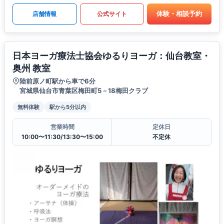
体験・相談予約
店舗情報
公式サイト
日本ヨーガ療法士協会ゆるりヨーガ：仙台教室・
奥州 教室
陸前原ノ町駅から車で6分
宮城県仙台市青葉区梅田町5－18梅田クラブ
無料体験
駅から5分以内
営業時間
定休日
10:00〜11:30/13:30〜15:00
不定休