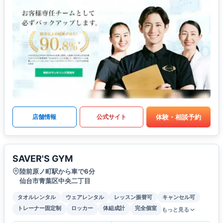
体験・相談予約
店舗情報
公式サイト
SAVER'S GYM
陸前原ノ町駅から車で6分
仙台市青葉区中央二丁目
タオルレンタル
ウェアレンタル
レッスン振替可
キャンセル可
トレーナー固定制
ロッカー
体組成計
完全個室
もっと見る