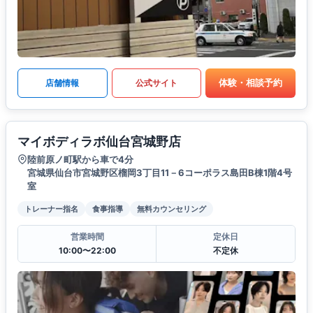
体験・相談予約
店舗情報
公式サイト
マイボディラボ仙台宮城野店
陸前原ノ町駅から車で4分
宮城県仙台市宮城野区榴岡3丁目11－6コーポラス島田B棟1階4号
室
トレーナー指名
食事指導
無料カウンセリング
営業時間
定休日
10:00〜22:00
不定休