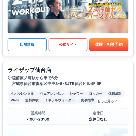
体験・相談予約
店舗情報
公式サイト
ライザップ仙台店
陸前原ノ町駅から車で6分
宮城県仙台市青葉区中央3-6-8JTB仙台ビル4F 5F
タオルレンタル
ウェアレンタル
シャワー
ロッカー
体組成計
Wi-Fi
無料体験
ミネラルウォーター
食事指導
もっと見る
営業時間
定休日
7:00〜23:00
定休日なし