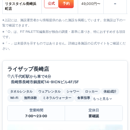
-
公式
予約
リタスタイル長崎浜
49,000円〜
町店
※上記には、施設運営者から情報提供のあった施設を掲載しています。全施設は下の一
覧で確認できます。
※「○」は、FIT PALETTE編集部が独自の調査・基準に基づき、特におすすめする項目
です。
※「－」は未提供を示すものではありません。詳細は各施設の公式サイトをご確認くだ
さい。
ライザップ長崎店
八千代町駅から車で4分
長崎県長崎市銅座町14-9ICNビル4F/5F
タオルレンタル
ウェアレンタル
シャワー
ロッカー
体組成計
Wi-Fi
無料体験
ミネラルウォーター
食事指導
もっと見る
営業時間
定休日
7:00〜23:00
要確認