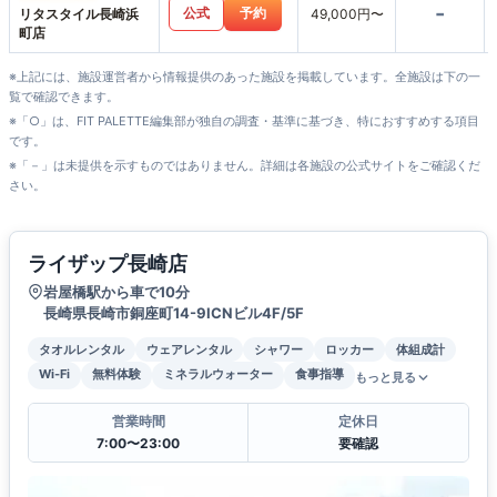
-
公式
予約
リタスタイル長崎浜
49,000円〜
町店
※上記には、施設運営者から情報提供のあった施設を掲載しています。全施設は下の一
覧で確認できます。
※「○」は、FIT PALETTE編集部が独自の調査・基準に基づき、特におすすめする項目
です。
※「－」は未提供を示すものではありません。詳細は各施設の公式サイトをご確認くだ
さい。
ライザップ長崎店
岩屋橋駅から車で10分
長崎県長崎市銅座町14-9ICNビル4F/5F
タオルレンタル
ウェアレンタル
シャワー
ロッカー
体組成計
Wi-Fi
無料体験
ミネラルウォーター
食事指導
もっと見る
営業時間
定休日
7:00〜23:00
要確認