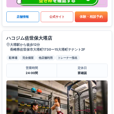
体験・相談予約
店舗情報
公式サイト
ハコジム佐世保大塔店
大塔駅から徒歩12分
長崎県佐世保市大塔町1730ー15大塔町テナント2F
駐車場
完全個室
他店舗利用
トレーナー指名
営業時間
定休日
24:00間
要確認