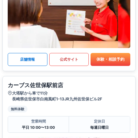
体験・相談予約
店舗情報
公式サイト
カーブス佐世保駅前店
大塔駅から車で11分
長崎県佐世保市白南風町1-13JR九州佐世保ビル2F
無料体験
営業時間
定休日
平日 10:00〜13:00
毎週日曜日