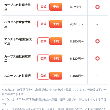
カーブス佐世保大塔
○
公式
予約
6,820円〜
店
ハコジム佐世保大塔
-
公式
予約
4,180円〜
店
アシスト24佐世保大
○
公式
予約
5,280円〜
和店
カーブス佐世保駅前
○
公式
予約
6,820円〜
店
-
公式
予約
ルネサンス佐世保店
4,400円〜
※上記には、施設運営者から情報提供のあった施設を掲載しています。全施設は下の一
覧で確認できます。
※「○」は、FIT PALETTE編集部が独自の調査・基準に基づき、特におすすめする項目
です。
※「－」は未提供を示すものではありません。詳細は各施設の公式サイトをご確認くだ