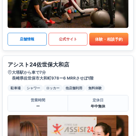
体験・相談予約
店舗情報
公式サイト
アシスト24佐世保大和店
大塔駅から車で7分
長崎県佐世保市大和町978ー6 MRRさせぼ1階
駐車場
シャワー
ロッカー
他店舗利用
無料体験
営業時間
定休日
ー
年中無休