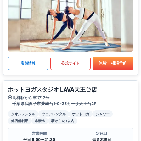
体験・相談予約
店舗情報
公式サイト
ホットヨガスタジオ LAVA天王台店
高柳駅から車で17分
千葉県我孫子市柴崎台1-9-25カーサ天王台2F
タオルレンタル
ウェアレンタル
ホットヨガ
シャワー
他店舗利用
水素水
駅から5分以内
営業時間
定休日
平日 9:00〜21:30
毎週木曜日