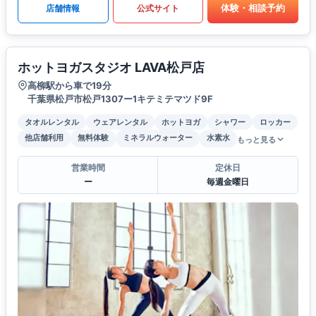
体験・相談予約
店舗情報
公式サイト
ホットヨガスタジオ LAVA松戸店
高柳駅から車で19分
千葉県松戸市松戸1307ー1キテミテマツド9F
タオルレンタル
ウェアレンタル
ホットヨガ
シャワー
ロッカー
他店舗利用
無料体験
ミネラルウォーター
水素水
もっと見る
営業時間
定休日
ー
毎週金曜日