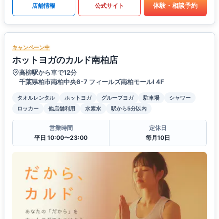
体験・相談予約
店舗情報
公式サイト
キャンペーン中
ホットヨガのカルド南柏店
高柳駅から車で12分
千葉県柏市南柏中央6-7 フィールズ南柏モールⅠ 4F
タオルレンタル
ホットヨガ
グループヨガ
駐車場
シャワー
ロッカー
他店舗利用
水素水
駅から5分以内
営業時間
定休日
平日 10:00〜23:00
毎月10日