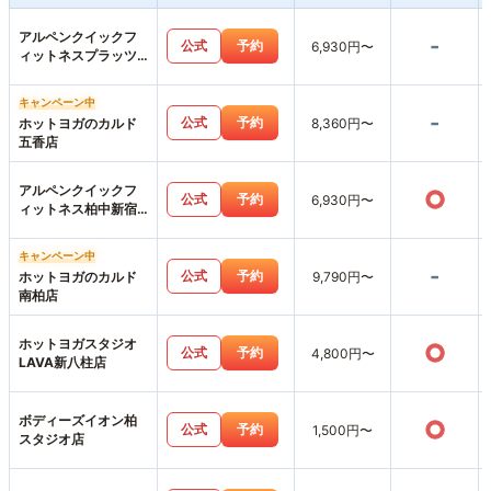
アルペンクイックフ
-
公式
予約
6,930円〜
ィットネスプラッツ
五香店
キャンペーン中
-
公式
予約
ホットヨガのカルド
8,360円〜
五香店
アルペンクイックフ
○
公式
予約
6,930円〜
ィットネス柏中新宿
店
キャンペーン中
-
公式
予約
ホットヨガのカルド
9,790円〜
南柏店
ホットヨガスタジオ
○
公式
予約
4,800円〜
LAVA新八柱店
ボディーズイオン柏
○
公式
予約
1,500円〜
スタジオ店