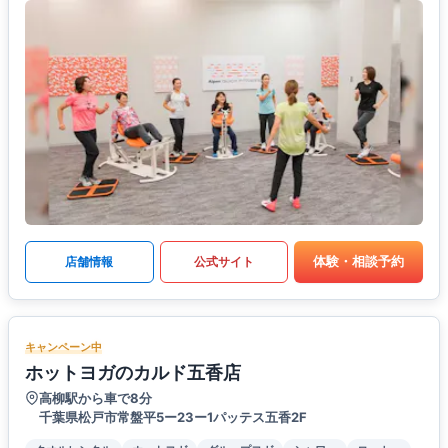
体験・相談予約
店舗情報
公式サイト
キャンペーン中
ホットヨガのカルド五香店
高柳駅から車で8分
千葉県松戸市常盤平5ー23ー1パッテス五香2F