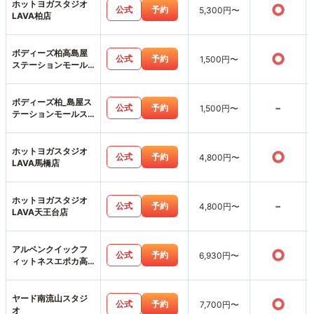
ホットヨガスタジオ
○
公式
予約
5,300円〜
LAVA柏店
ボディーズ柏高島屋
○
公式
予約
1,500円〜
ステーションモール
店
ボディーズ柏_島屋ス
-
公式
予約
1,500円〜
テーションモールス
タジオ店
ホットヨガスタジオ
○
公式
予約
4,800円〜
LAVA馬橋店
ホットヨガスタジオ
-
公式
予約
4,800円〜
LAVA天王台店
アルペンクイックフ
○
公式
予約
6,930円〜
ィットネスエポカ高
根台店
ヤード南流山スタジ
○
公式
予約
7,700円〜
オ