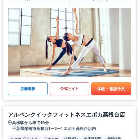
体験・相談予約
店舗情報
公式サイト
アルペンクイックフィットネスエポカ高根台店
高柳駅から車で19分
千葉県船橋市高根台1ー2ー1 エポカ高根台店内
シューズレンタル
ロッカー
体組成計
他店舗利用
無料体験