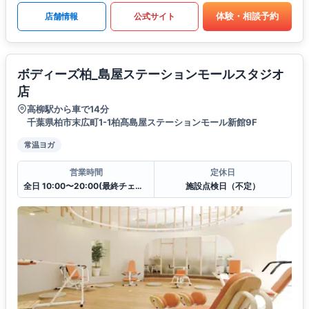
体験・相談予約
店舗情報
公式サイト
ボディーズ柏_島屋ステーションモールスタジオ
店
高柳駅から車で14分
千葉県柏市末広町1-1柏髙島屋ステーションモール新館9F
常温ヨガ
営業時間
定休日
全日 10:00〜20:00(最終チェックイン19:30)
施設点検日（不定）