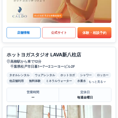
体験・相談予約
店舗情報
公式サイト
ホットヨガスタジオ LAVA新八柱店
高柳駅から車で12分
千葉県松戸市日暮1ー7ー2コーヨービル2F
タオルレンタル
ウェアレンタル
ホットヨガ
シャワー
ロッカー
他店舗利用
無料体験
ミネラルウォーター
水素水
もっと見る
営業時間
定休日
ー
毎週金曜日