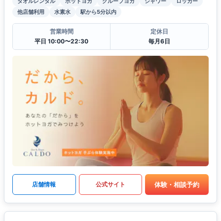
タオルレンタル
ホットヨガ
グループヨガ
シャワー
ロッカー
他店舗利用
水素水
駅から5分以内
営業時間
定休日
平日 10:00〜22:30
毎月6日
体験・相談予約
店舗情報
公式サイト