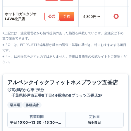
ホットヨガスタジオ
○
公式
予約
4,800円〜
LAVA松戸店
※上記には、施設運営者から情報提供のあった施設を掲載しています。全施設は下の一
覧で確認できます。
※「○」は、FIT PALETTE編集部が独自の調査・基準に基づき、特におすすめする項目
です。
※「－」は未提供を示すものではありません。詳細は各施設の公式サイトをご確認くだ
さい。
アルペンクイックフィットネスプラッツ五香店
高柳駅から車で5分
千葉県松戸市五香8丁目44番地の6プラッツ五香店2F
駐車場
体組成計
営業時間
定休日
平日 10:00〜13:30・15:30〜20:00
毎月5日