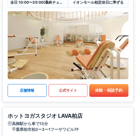
全日 10:00〜20:00(最終チェックイン19:30)
イオンモール柏定休日に準ずる
体験・相談予約
店舗情報
公式サイト
ホットヨガスタジオ LAVA柏店
高柳駅から車で13分
千葉県柏市柏2ー3ー1フーサワビル7F