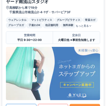
ヤード南流山スタジオ
高柳駅から車で19分
千葉県流山市南流山2-4-1ザ・サバービア3F
ウェアレンタル
マットピラティス
グループピラティス
常温ヨガ
グループヨガ
子連れOK
他店舗利用
無料体験
もっと見る
営業時間
定休日
平日 9:30〜22:00
火曜日他 ※事前告知致します