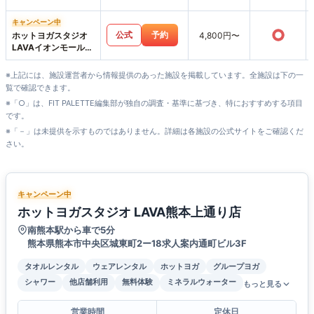
キャンペーン中
○
公式
予約
ホットヨガスタジオ
4,800円〜
LAVAイオンモール熊
本店
※上記には、施設運営者から情報提供のあった施設を掲載しています。全施設は下の一
覧で確認できます。
※「○」は、FIT PALETTE編集部が独自の調査・基準に基づき、特におすすめする項目
です。
※「－」は未提供を示すものではありません。詳細は各施設の公式サイトをご確認くだ
さい。
キャンペーン中
ホットヨガスタジオ LAVA熊本上通り店
南熊本駅から車で5分
熊本県熊本市中央区城東町2ー18求人案内通町ビル3F
タオルレンタル
ウェアレンタル
ホットヨガ
グループヨガ
シャワー
他店舗利用
無料体験
ミネラルウォーター
もっと見る
営業時間
定休日