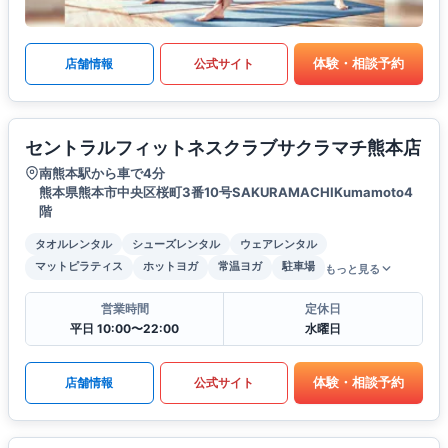
体験・相談予約
店舗情報
公式サイト
セントラルフィットネスクラブサクラマチ熊本店
南熊本駅から車で4分
熊本県熊本市中央区桜町3番10号SAKURAMACHIKumamoto4
階
タオルレンタル
シューズレンタル
ウェアレンタル
マットピラティス
ホットヨガ
常温ヨガ
駐車場
もっと見る
営業時間
定休日
平日 10:00〜22:00
水曜日
体験・相談予約
店舗情報
公式サイト