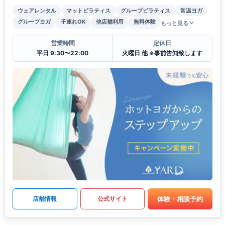
ウェアレンタル
マットピラティス
グループピラティス
常温ヨガ
グループヨガ
子連れOK
他店舗利用
無料体験
もっと見る
営業時間
定休日
平日 9:30〜22:00
火曜日 他 ※事前告知致します
体験・相談予約
店舗情報
公式サイト