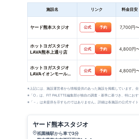
施設名
リンク
料金目安
ヤード熊本スタジオ
7,700円
公式
予約
ホットヨガスタジオ
4,800円
公式
予約
LAVA熊本上通り店
ホットヨガスタジオ
4,800円
公式
予約
LAVAイオンモール熊
本店
※上記には、施設運営者から情報提供のあった施設を掲載しています。
※「○」は、FIT PALETTE編集部が独自の調査・基準に基づき、特にお
※「－」は未提供を示すものではありません。詳細は各施設の公式サイト
ヤード熊本スタジオ
祇園橋駅から車で3分