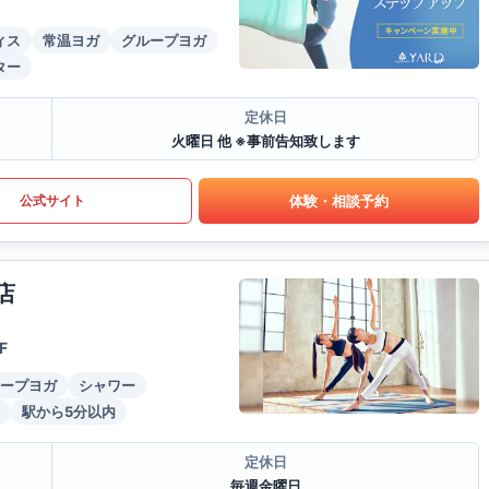
ィス
常温ヨガ
グループヨガ
ター
定休日
火曜日 他 ※事前告知致します
体験・相談予約
公式サイト
店
F
ープヨガ
シャワー
駅から5分以内
定休日
毎週金曜日