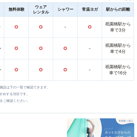
ウェア
無料体験
シャワー
常温ヨガ
駅からの距離
レンタル
祇園橋駅から
〜
○
○
-
○
車で3分
祇園橋駅から
〜
○
○
○
-
車で4分
祇園橋駅から
〜
○
○
○
-
車で16分
全施設は下の一覧で確認できます。
すすめする項目です。
をご確認ください。