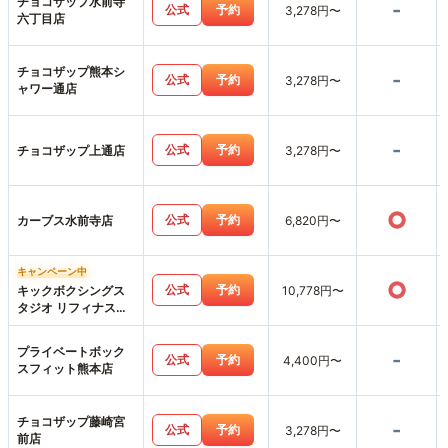
チョコザップ水前寺
-
公式
予約
3,278円〜
六丁目店
チョコザップ熊本シ
-
公式
予約
3,278円〜
ャワー通店
-
公式
予約
チョコザップ上通店
3,278円〜
○
公式
予約
カーブス水前寺店
6,820円〜
キャンペーン中
○
公式
予約
キックボクシングス
10,778円〜
タジオ リフィナス熊
本店
プライベートボック
-
公式
予約
4,400円〜
スフィット熊本店
チョコザップ藤崎宮
-
公式
予約
3,278円〜
前店