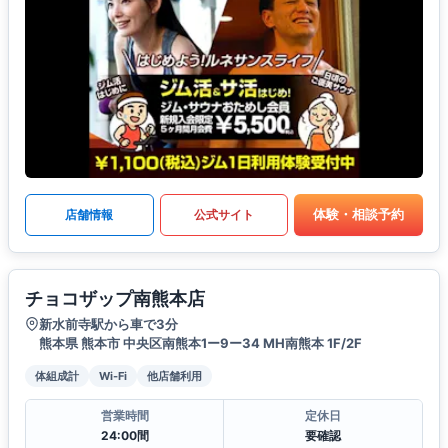
体験・相談予約
店舗情報
公式サイト
チョコザップ南熊本店
新水前寺駅から車で3分
熊本県 熊本市 中央区南熊本1ー9ー34 MH南熊本 1F/2F
体組成計
Wi-Fi
他店舗利用
営業時間
定休日
24:00間
要確認