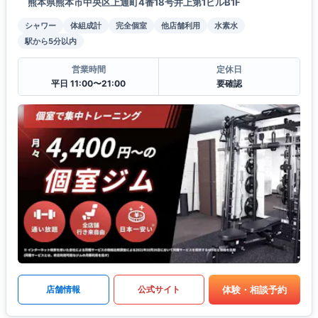
熊本県熊本市中央区上通町4番18号井上第1ビルB1F
シャワー
体組成計
完全個室
他店舗利用
水素水
駅から5分以内
営業時間
定休日
平日 11:00〜21:00
要確認
体験・相談予約
店舗情報
公式サイト