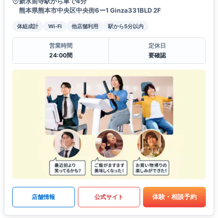
新水前寺駅から車で4分
熊本県熊本市中央区中央街6ー1 Ginza331BLD 2F
体組成計
Wi-Fi
他店舗利用
駅から5分以内
営業時間
定休日
24:00間
要確認
体験・相談予約
店舗情報
公式サイト