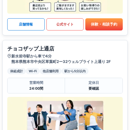
体験・相談予約
店舗情報
公式サイト
チョコザップ上通店
新水前寺駅から車で4分
熊本県熊本市中央区草葉町2ー32ウェルブライト上通り 2F
体組成計
Wi-Fi
他店舗利用
駅から5分以内
営業時間
定休日
24:00間
要確認