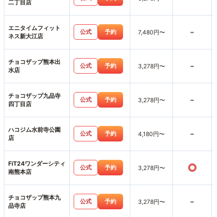
二丁目店
エニタイムフィット
-
公式
予約
7,480円〜
ネス新大江店
チョコザップ熊本出
-
公式
予約
3,278円〜
水店
チョコザップ九品寺
-
公式
予約
3,278円〜
四丁目店
ハコジム水前寺公園
-
公式
予約
4,180円〜
店
FiT24ワンダーシティ
○
公式
予約
3,278円〜
南熊本店
チョコザップ熊本九
-
公式
予約
3,278円〜
品寺店