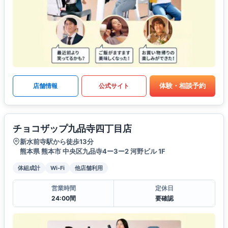
体験・相談予約
店舗情報
公式サイト
チョコザップ九品寺四丁目店
新水前寺駅から徒歩13分
熊本県 熊本市 中央区九品寺4ー3ー2 河野ビル 1F
体組成計
Wi-Fi
他店舗利用
営業時間
定休日
24:00間
要確認