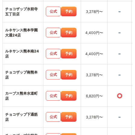
チョコザップ水前寺
-
公式
予約
3,278円〜
五丁目店
ルネサンス熊本学園
-
公式
予約
4,400円〜
大通24店
ルネサンス熊本南24
-
公式
予約
4,400円〜
店
チョコザップ南熊本
-
公式
予約
3,278円〜
店
カーブス熊本水道町
○
公式
予約
6,820円〜
店
チョコザップ下通筋
-
公式
予約
3,278円〜
店