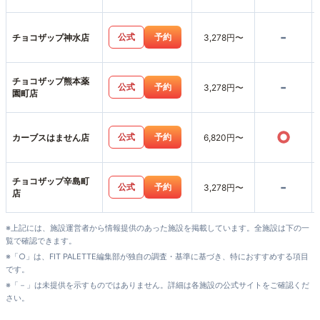
-
公式
予約
チョコザップ神水店
3,278円〜
チョコザップ熊本薬
-
公式
予約
3,278円〜
園町店
○
公式
予約
カーブスはません店
6,820円〜
チョコザップ辛島町
-
公式
予約
3,278円〜
店
※上記には、施設運営者から情報提供のあった施設を掲載しています。全施設は下の一
覧で確認できます。
※「○」は、FIT PALETTE編集部が独自の調査・基準に基づき、特におすすめする項目
です。
※「－」は未提供を示すものではありません。詳細は各施設の公式サイトをご確認くだ
さい。