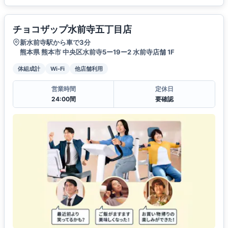
チョコザップ水前寺五丁目店
新水前寺駅から車で3分
熊本県 熊本市 中央区水前寺5ー19ー2 水前寺店舗 1F
体組成計
Wi-Fi
他店舗利用
営業時間
定休日
24:00間
要確認