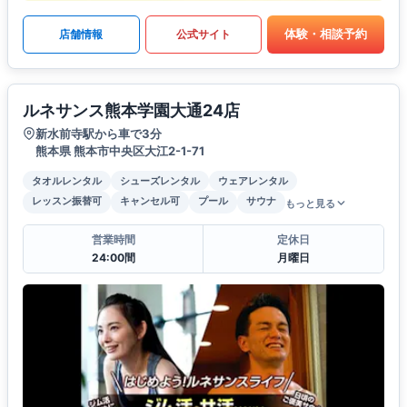
体験・相談予約
店舗情報
公式サイト
ルネサンス熊本学園大通24店
新水前寺駅から車で3分
熊本県 熊本市中央区大江2-1-71
タオルレンタル
シューズレンタル
ウェアレンタル
レッスン振替可
キャンセル可
プール
サウナ
もっと見る
営業時間
定休日
24:00間
月曜日