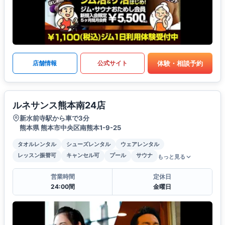
体験・相談予約
店舗情報
公式サイト
ルネサンス熊本南24店
新水前寺駅から車で3分
熊本県 熊本市中央区南熊本1-9-25
タオルレンタル
シューズレンタル
ウェアレンタル
レッスン振替可
キャンセル可
プール
サウナ
もっと見る
営業時間
定休日
24:00間
金曜日