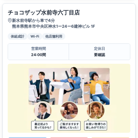
チョコザップ水前寺六丁目店
新水前寺駅から車で4分
熊本県熊本市中央区神水1ー24ー6建神ビル 1F
体組成計
Wi-Fi
他店舗利用
営業時間
定休日
24:00間
要確認