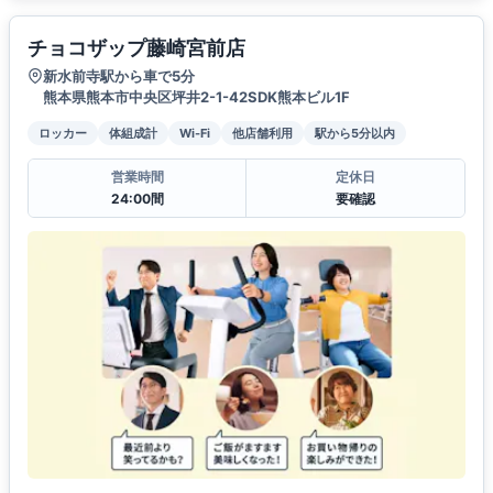
チョコザップ藤崎宮前店
新水前寺駅から車で5分
熊本県熊本市中央区坪井2-1-42SDK熊本ビル1F
ロッカー
体組成計
Wi-Fi
他店舗利用
駅から5分以内
営業時間
定休日
24:00間
要確認