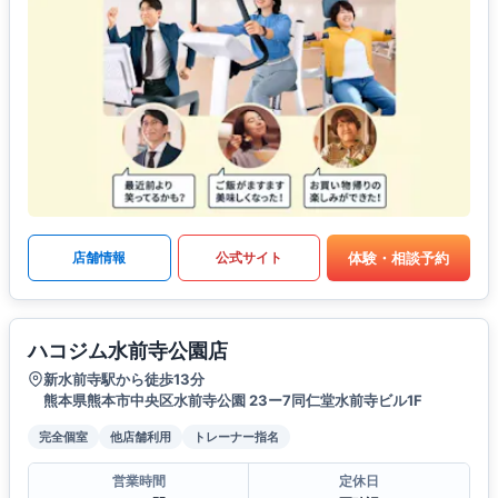
体験・相談予約
店舗情報
公式サイト
ハコジム水前寺公園店
新水前寺駅から徒歩13分
熊本県熊本市中央区水前寺公園 23ー7同仁堂水前寺ビル1F
完全個室
他店舗利用
トレーナー指名
営業時間
定休日