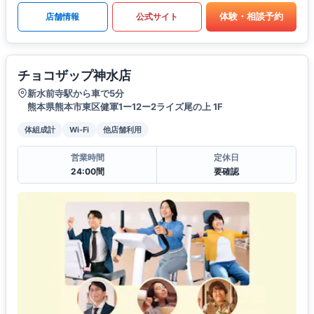
体験・相談予約
店舗情報
公式サイト
チョコザップ神水店
新水前寺駅から車で5分
熊本県熊本市東区健軍1ー12ー2ライズ尾の上 1F
体組成計
Wi-Fi
他店舗利用
営業時間
定休日
24:00間
要確認