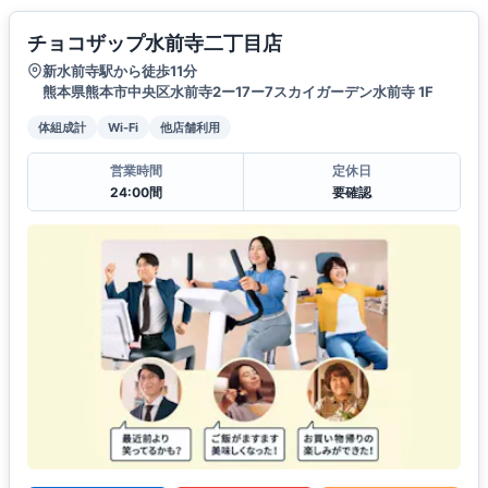
チョコザップ水前寺二丁目店
新水前寺駅から徒歩11分
熊本県熊本市中央区水前寺2ー17ー7スカイガーデン水前寺 1F
体組成計
Wi-Fi
他店舗利用
営業時間
定休日
24:00間
要確認