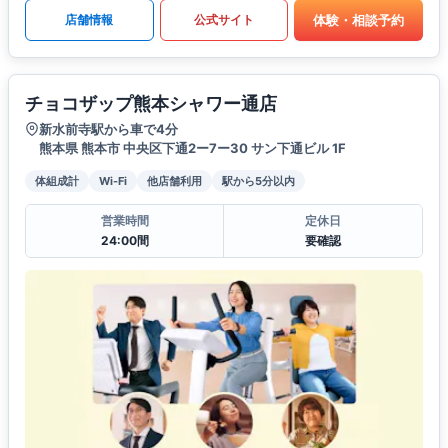
体験・相談予約
店舗情報
公式サイト
チョコザップ熊本シャワー通店
新水前寺駅から車で4分
熊本県 熊本市 中央区下通2ー7ー30 サン下通ビル 1F
体組成計
Wi-Fi
他店舗利用
駅から5分以内
営業時間
定休日
24:00間
要確認