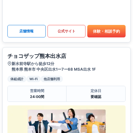
体験・相談予約
店舗情報
公式サイト
チョコザップ熊本出水店
新水前寺駅から徒歩12分
熊本県 熊本市 中央区出水1ー7ー68 MSA出水 1F
体組成計
Wi-Fi
他店舗利用
営業時間
定休日
24:00間
要確認