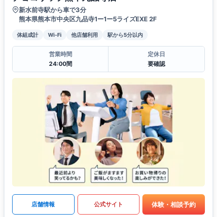
新水前寺駅から車で3分
熊本県熊本市中央区九品寺1ー1ー5ライズEXE 2F
体組成計
Wi-Fi
他店舗利用
駅から5分以内
営業時間
定休日
24:00間
要確認
体験・相談予約
店舗情報
公式サイト