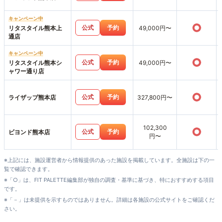
キャンペーン中
○
公式
予約
リタスタイル熊本上
49,000円〜
通店
キャンペーン中
○
公式
予約
リタスタイル熊本シ
49,000円〜
ャワー通り店
○
公式
予約
ライザップ熊本店
327,800円〜
102,300
○
公式
予約
ビヨンド熊本店
円〜
※上記には、施設運営者から情報提供のあった施設を掲載しています。全施設は下の一
覧で確認できます。
※「○」は、FIT PALETTE編集部が独自の調査・基準に基づき、特におすすめする項目
です。
※「－」は未提供を示すものではありません。詳細は各施設の公式サイトをご確認くだ
さい。