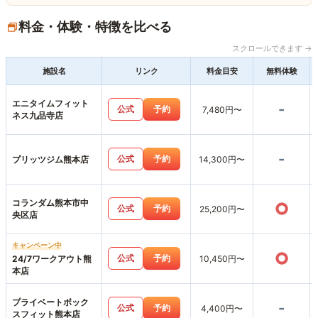
料金・体験・特徴を比べる
スクロールできます →
施設名
リンク
料金目安
無料体験
エニタイムフィット
-
公式
予約
7,480円〜
ネス九品寺店
-
公式
予約
プリッツジム熊本店
14,300円〜
コランダム熊本市中
○
公式
予約
25,200円〜
央区店
キャンペーン中
○
公式
予約
24/7ワークアウト熊
10,450円〜
本店
プライベートボック
-
公式
予約
4,400円〜
スフィット熊本店