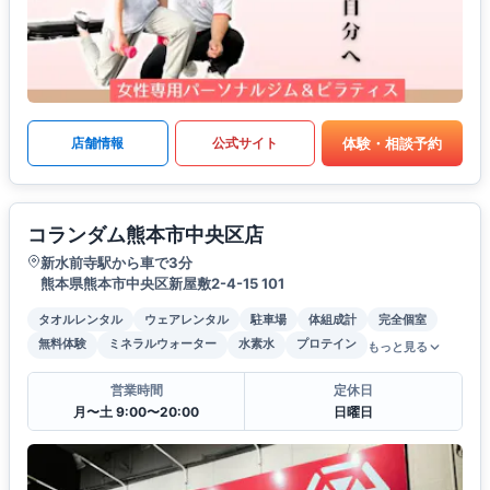
体験・相談予約
店舗情報
公式サイト
コランダム熊本市中央区店
新水前寺駅から車で3分
熊本県熊本市中央区新屋敷2-4-15 101
タオルレンタル
ウェアレンタル
駐車場
体組成計
完全個室
無料体験
ミネラルウォーター
水素水
プロテイン
もっと見る
営業時間
定休日
月〜土 9:00〜20:00
日曜日