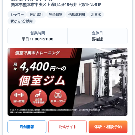
熊本県熊本市中央区上通町4番18号井上第1ビルB1F
シャワー
体組成計
完全個室
他店舗利用
水素水
駅から5分以内
営業時間
定休日
平日 11:00〜21:00
要確認
体験・相談予約
店舗情報
公式サイト