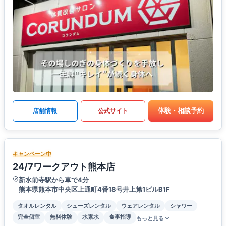
体験・相談予約
店舗情報
公式サイト
キャンペーン中
24/7ワークアウト熊本店
新水前寺駅から車で4分
熊本県熊本市中央区上通町4番18号井上第1ビルB1F
タオルレンタル
シューズレンタル
ウェアレンタル
シャワー
完全個室
無料体験
水素水
食事指導
もっと見る