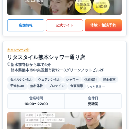
体験・相談予約
店舗情報
公式サイト
キャンペーン中
リタスタイル熊本シャワー通り店
新水前寺駅から車で4分
熊本県熊本市中央区新市街12ー3グリーンノットビル2F
タオルレンタル
ウェアレンタル
シャワー
体組成計
完全個室
子連れOK
無料体験
プロテイン
食事指導
もっと見る
営業時間
定休日
10:00〜22:00
要確認