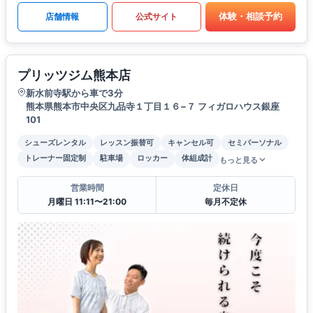
体験・相談予約
店舗情報
公式サイト
プリッツジム熊本店
新水前寺駅から車で3分
熊本県熊本市中央区九品寺１丁目１６−７ フィガロハウス銀座
101
シューズレンタル
レッスン振替可
キャンセル可
セミパーソナル
トレーナー固定制
駐車場
ロッカー
体組成計
もっと見る
営業時間
定休日
月曜日 11:11〜21:00
毎月不定休