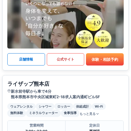
体験・相談予約
店舗情報
公式サイト
ライザップ熊本店
新水前寺駅から車で4分
熊本県熊本市中央区城東町2-18求人案内通町ビル5F
ウェアレンタル
シャワー
ロッカー
体組成計
Wi-Fi
無料体験
ミネラルウォーター
食事指導
もっと見る
営業時間
定休日