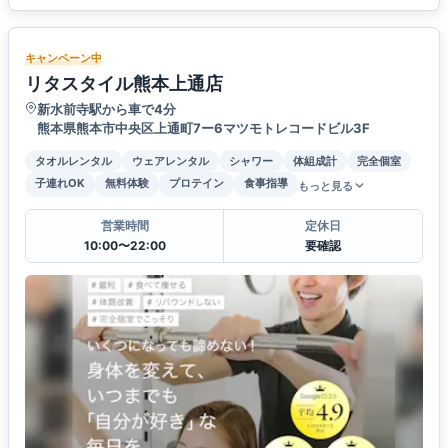
キャンペーン中
リタスタイル熊本上通店
新水前寺駅から車で4分
熊本県熊本市中央区上通町7ー6マツモトレコードビル3F
タオルレンタル
ウェアレンタル
シャワー
体組成計
完全個室
子連れOK
無料体験
プロテイン
食事指導
もっと見る
営業時間
定休日
10:00〜22:00
要確認