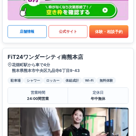
体験・相談予約
店舗情報
公式サイト
FiT24ワンダーシティ南熊本店
花畑町駅から車で4分
熊本県熊本市中央区九品寺6丁目9-43
駐車場
シャワー
ロッカー
体組成計
Wi-Fi
無料体験
営業時間
定休日
24:00間営業
年中無休