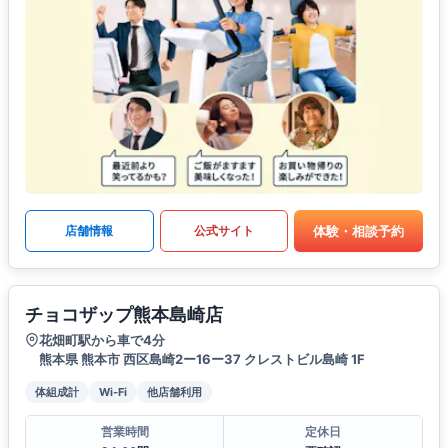
体験・相談予約
店舗情報
公式サイト
チョコザップ熊本島崎店
花畑町駅から車で4分
熊本県 熊本市 西区島崎2ー16ー37 クレストビル島崎 1F
体組成計
Wi-Fi
他店舗利用
営業時間
定休日