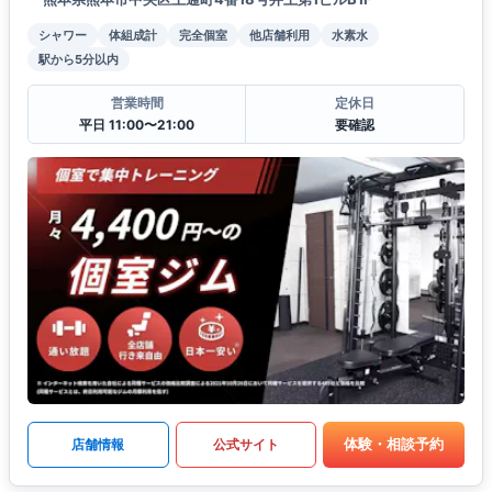
シャワー
体組成計
完全個室
他店舗利用
水素水
駅から5分以内
営業時間
定休日
平日 11:00〜21:00
要確認
体験・相談予約
店舗情報
公式サイト