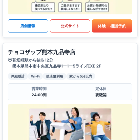
体験・相談予約
店舗情報
公式サイト
チョコザップ熊本九品寺店
花畑町駅から徒歩12分
熊本県熊本市中央区九品寺1ー1ー5ライズEXE 2F
体組成計
Wi-Fi
他店舗利用
駅から5分以内
営業時間
定休日
24:00間
要確認