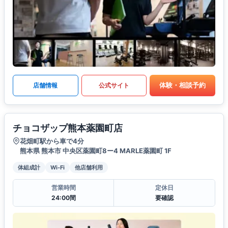
体験・相談予約
店舗情報
公式サイト
チョコザップ熊本薬園町店
花畑町駅から車で4分
熊本県 熊本市 中央区薬園町8ー4 MARLE薬園町 1F
体組成計
Wi-Fi
他店舗利用
営業時間
定休日
24:00間
要確認