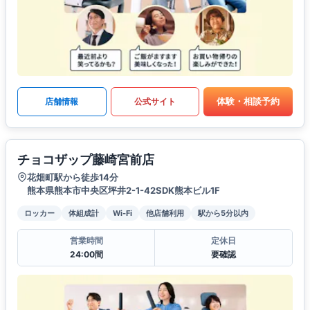
体験・相談予約
店舗情報
公式サイト
チョコザップ藤崎宮前店
花畑町駅から徒歩14分
熊本県熊本市中央区坪井2-1-42SDK熊本ビル1F
ロッカー
体組成計
Wi-Fi
他店舗利用
駅から5分以内
営業時間
定休日
24:00間
要確認