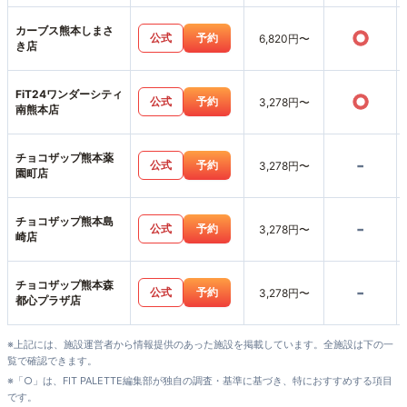
カーブス熊本しまさ
○
公式
予約
6,820円〜
き店
FiT24ワンダーシティ
○
公式
予約
3,278円〜
南熊本店
チョコザップ熊本薬
-
公式
予約
3,278円〜
園町店
チョコザップ熊本島
-
公式
予約
3,278円〜
崎店
チョコザップ熊本森
-
公式
予約
3,278円〜
都心プラザ店
※上記には、施設運営者から情報提供のあった施設を掲載しています。全施設は下の一
覧で確認できます。
※「○」は、FIT PALETTE編集部が独自の調査・基準に基づき、特におすすめする項目
です。