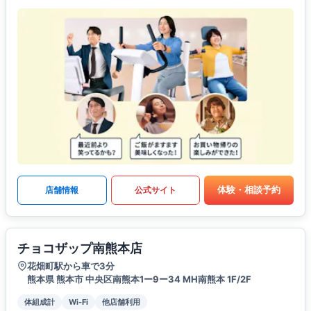
体験・相談予約
店舗情報
公式サイト
チョコザップ南熊本店
花畑町駅から車で3分
熊本県 熊本市 中央区南熊本1ー9ー34 MH南熊本 1F/2F
体組成計
Wi-Fi
他店舗利用