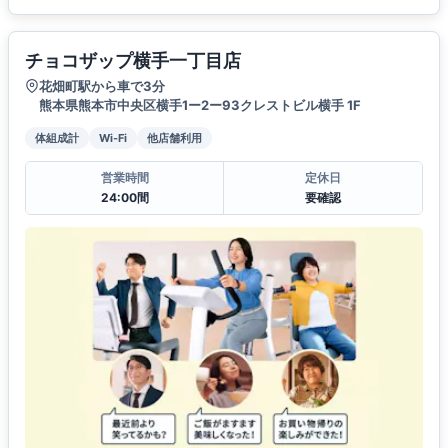
チョコザップ横手一丁目店
花畑町駅から車で3分
熊本県熊本市中央区横手1ー2ー93クレストビル横手 1F
体組成計
Wi-Fi
他店舗利用
営業時間
定休日
24:00間
要確認