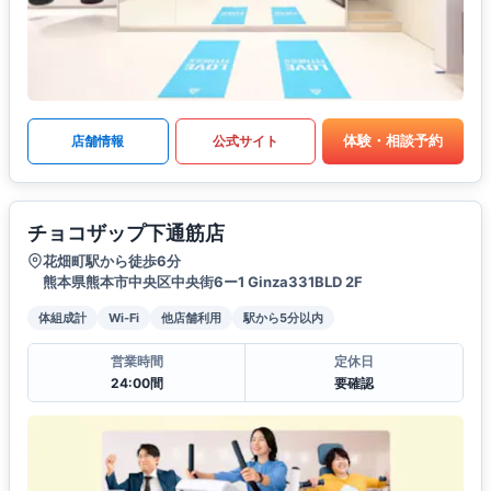
体験・相談予約
店舗情報
公式サイト
チョコザップ下通筋店
花畑町駅から徒歩6分
熊本県熊本市中央区中央街6ー1 Ginza331BLD 2F
体組成計
Wi-Fi
他店舗利用
駅から5分以内
営業時間
定休日
24:00間
要確認