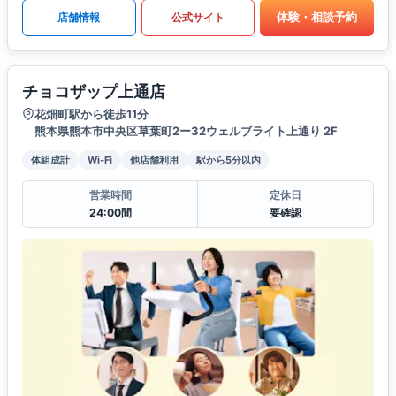
体験・相談予約
店舗情報
公式サイト
チョコザップ上通店
花畑町駅から徒歩11分
熊本県熊本市中央区草葉町2ー32ウェルブライト上通り 2F
体組成計
Wi-Fi
他店舗利用
駅から5分以内
営業時間
定休日
24:00間
要確認