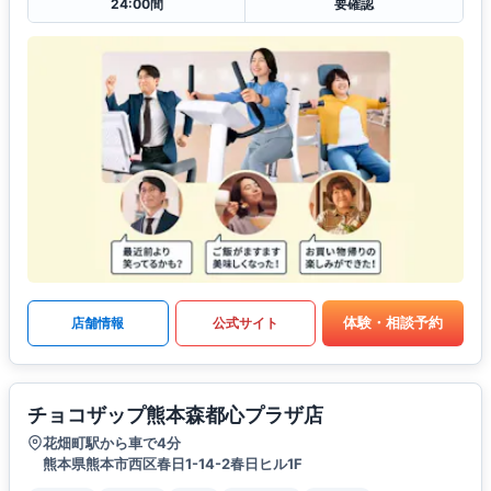
24:00間
要確認
体験・相談予約
店舗情報
公式サイト
チョコザップ熊本森都心プラザ店
花畑町駅から車で4分
熊本県熊本市西区春日1-14-2春日ヒル1F