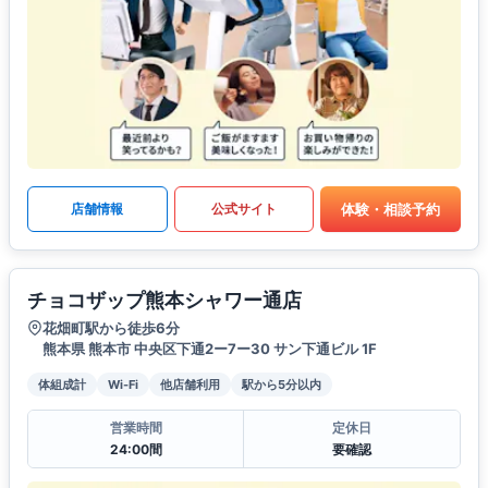
体験・相談予約
店舗情報
公式サイト
チョコザップ熊本シャワー通店
花畑町駅から徒歩6分
熊本県 熊本市 中央区下通2ー7ー30 サン下通ビル 1F
体組成計
Wi-Fi
他店舗利用
駅から5分以内
営業時間
定休日
24:00間
要確認