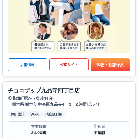
体験・相談予約
店舗情報
公式サイト
チョコザップ九品寺四丁目店
花畑町駅から徒歩14分
熊本県 熊本市 中央区九品寺4ー3ー2 河野ビル 1F
体組成計
Wi-Fi
他店舗利用
営業時間
定休日
24:00間
要確認