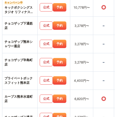
キャンペーン中
○
公式
予約
キックボクシングス
10,778円〜
タジオ リフィナス熊
本店
チョコザップ下通筋
-
公式
予約
3,278円〜
店
チョコザップ熊本シ
-
公式
予約
3,278円〜
ャワー通店
チョコザップ辛島町
-
公式
予約
3,278円〜
店
プライベートボック
-
公式
予約
4,400円〜
スフィット熊本店
カーブス熊本水道町
○
公式
予約
6,820円〜
店
公式
予約